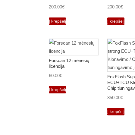
200.00
€
200.00
€
Į krepšelį
Į krepšelį
Forscan 12 mėnesių
licencija
60.00
€
FoxFlash Supe
ECU+TCU Klo
Chip tiuninga
Į krepšelį
850.00
€
Į krepšelį