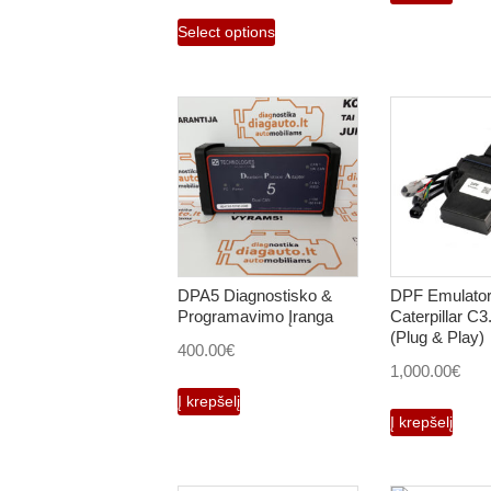
Select options
DPA5 Diagnostisko &
DPF Emulator
Programavimo Įranga
Caterpillar C
(Plug & Play)
400.00
€
1,000.00
€
Į krepšelį
Į krepšelį