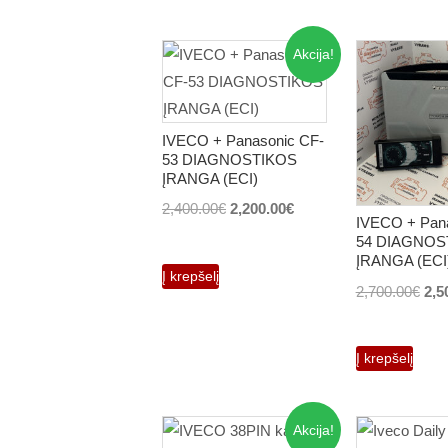
page
Akcija!
IVECO + Panasonic CF-
53 DIAGNOSTIKOS
ĮRANGA (ECI)
Original
Current
2,400.00
€
2,200.00
€
IVECO + Pan
price
price
54 DIAGNOS
ĮRANGA (ECI
was:
is:
Į krepšelį
2,400.00€.
2,200.00€.
Orig
2,700.00
€
2,5
pri
was
Į krepšelį
2,7
Akcija!