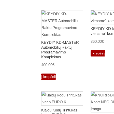
KEYDIY KD-M
viename“ kom
360.00
€
KEYDIY KD-MASTER
Automobilių Raktų
Programavimo
Į krepšelį
Komplektas
400.00
€
Į krepšelį
Klaidų Kodų Trintukas