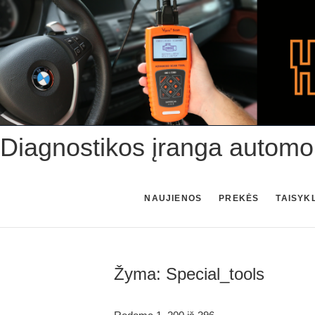
Skip
to
content
Diagnostikos įranga automo
NAUJIENOS
PREKĖS
TAISYK
Žyma:
Special_tools