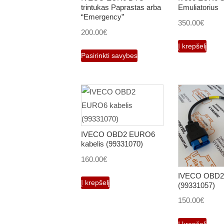
trintukas Paprastas arba
Emuliatorius
“Emergency”
350.00
€
200.00
€
Į krepšelį
This
Pasirinkti savybes
product
has
multiple
variants.
The
options
IVECO OBD2 EURO6
may
kabelis (99331070)
be
160.00
€
chosen
IVECO OBD2 
Į krepšelį
on
(99331057)
the
150.00
€
product
Į krepšelį