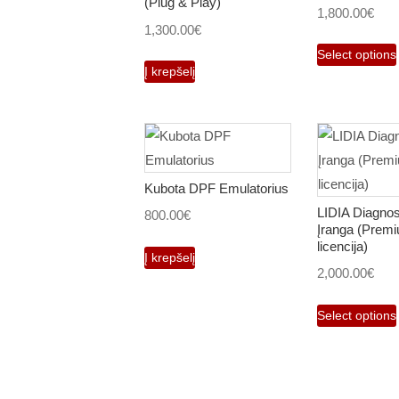
(Plug & Play)
1,800.00
€
1,300.00
€
Select options
Į krepšelį
Kubota DPF Emulatorius
LIDIA Diagnos
800.00
€
Įranga (Prem
licencija)
Į krepšelį
2,000.00
€
Select options