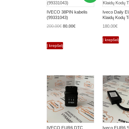
IVECO 38PIN kabelis
Iveco Daily 
(99331043)
Klaidų Kodų T
Original
Current
200.00
€
80.00
€
180.00
€
price
price
Į krepšelį
was:
is:
Į krepšelį
200.00€.
80.00€.
IVECO EUR6 DTC
Iveco EUR6 