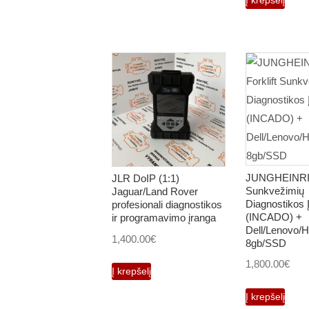
page
JUNGHEINRIC
JLR DoIP (1:1)
Sunkvežimių
Jaguar/Land Rover
Diagnostikos 
profesionali diagnostikos
(INCADO) +
ir programavimo įranga
Dell/Lenovo/Hp
1,400.00
€
8gb/SSD
1,800.00
€
Į krepšelį
Į krepšelį