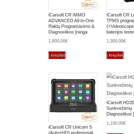
iCarsoft CR IMMO
iCarsoft CR 
ADVANCED All-In-One
TPMS program
Raktų Programavimo &
(+Videoscope, 
Diagnostikos Įranga
baterijos teste
1,800.00
€
1,300.00
€
Į krepšelį
Į krepšelį
iCarsoft HD2
Sunkvežimių
Diagnostikos 
1,100.00
€
iCarsoft CR Unicorn S
(Auto+HD) profesionali