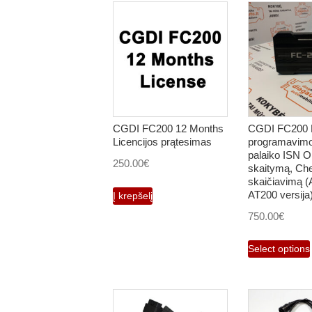
CGDI FC200 12 Months
CGDI FC200
Licencijos prątesimas
programavimo
palaiko ISN 
250.00
€
skaitymą, C
skaičiavimą (A
AT200 versija
Į krepšelį
750.00
€
Select options