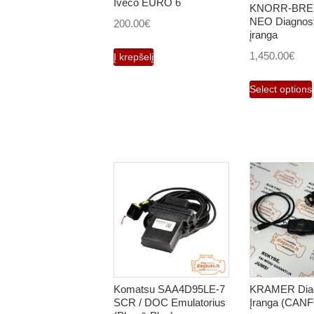
Iveco EURO 6
KNORR-BREM
NEO Diagnost
200.00
€
įranga
1,450.00
€
Į krepšelį
Select options
Komatsu SAA4D95LE-7
KRAMER Diag
SCR / DOC Emulatorius
Įranga (CAN