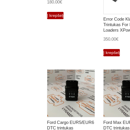
180.00
€
Į krepšelį
Error Code Kl
Trintukas For 
Loaders XPo
350.00
€
Į krepšelį
Ford Cargo EUR5/EUR6
Ford Max EU
DTC trintukas
DTC trintukas