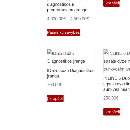
Į krepšelį
diagnostikos ir
programavimo įranga
Price
4,000.00
€
–
4,500.00
€
range:
This
Pasirinkti savybes
4,000.00€
product
through
has
4,500.00€
multiple
variants.
The
IDSS Isuzu Diagnostikos
options
Įranga
INLINE 6 Du
may
sąsaja dyzeli
700.00
€
sunkvežimia
be
250.00
€
Į krepšelį
chosen
on
Į krepšelį
the
product