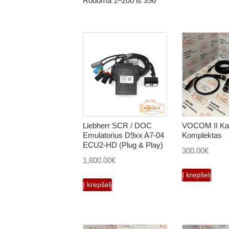
Rodoma 1–200 iš 396
Liebherr SCR / DOC
VOCOM II Kab
Emulatorius D9xx A7-04
Komplektas
ECU2-HD (Plug & Play)
300.00
€
1,800.00
€
Į krepšelį
Į krepšelį