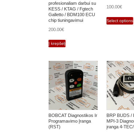
profesionaliam darbui su
100.00
€
KESS / KTAG / Fgtech
Galletto / BDM100 ECU
chip tiuningavimui
Select options
200.00
€
Į krepšelį
BOBCAT Diagnostikos Ir
BRP BUDS /
Programavimo Įranga
MPI-3 Diagno
(RST)
įranga 4-TEC