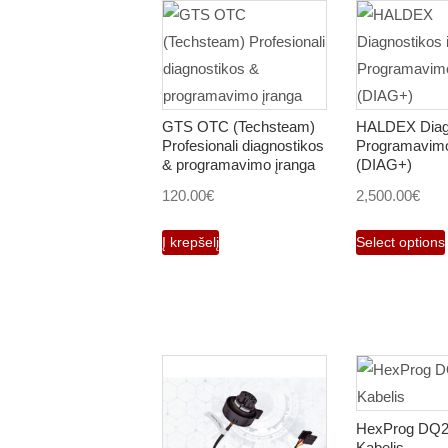
GTS OTC (Techsteam)
HALDEX Diagn
Profesionali diagnostikos
Programavimo
& programavimo įranga
(DIAG+)
120.00
€
2,500.00
€
Į krepšelį
Select options
HexProg DQ
Kabelis