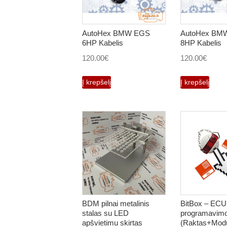
AutoHex BMW EGS
AutoHex BM
6HP Kabelis
8HP Kabelis
120.00
€
120.00
€
Į krepšelį
Į krepšelį
BDM pilnai metalinis
BitBox – ECU
stalas su LED
programavimo
apšvietimu skirtas
(Raktas+Modul