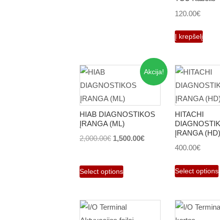
120.00
€
Į krepšelį
Akcija!
HIAB DIAGNOSTIKOS
HITACHI
ĮRANGA (ML)
DIAGNOSTI
ĮRANGA (HD
Original
Current
2,000.00
€
1,500.00
€
400.00
€
price
price
was:
is:
Select options
Select options
2,000.00€.
1,500.00€.