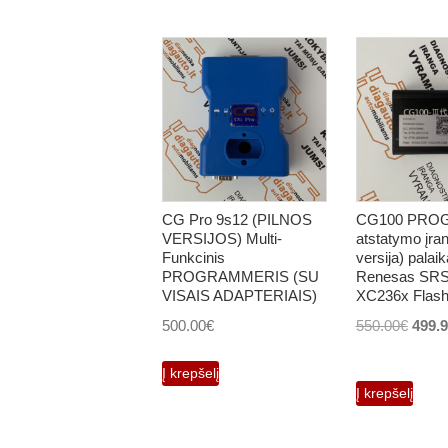
CG Pro 9s12 (PILNOS
CG100 PROG I
VERSIJOS) Multi-
atstatymo įran
Funkcinis
versija) palaik
PROGRAMMERIS (SU
Renesas SRS 
VISAIS ADAPTERIAIS)
XC236x Flash
Origi
500.00
€
550.00
€
499.
price
Į krepšelį
was:
Į krepšelį
550.0