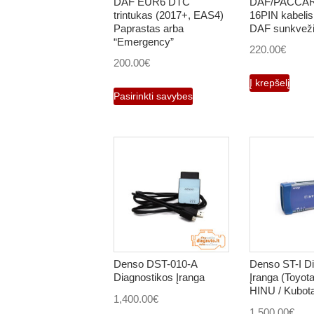
DAF EUR6 DTC
DAF/PACCAR
trintukas (2017+, EAS4)
16PIN kabelis
Paprastas arba
DAF sunkvež
“Emergency”
220.00
€
200.00
€
Į krepšelį
This
Pasirinkti savybes
product
has
multiple
variants.
The
options
may
be
chosen
Denso DST-010-A
Denso ST-I Di
on
Diagnostikos Įranga
Įranga (Toyota
HINU / Kubot
the
1,400.00
€
1,500.00
€
product