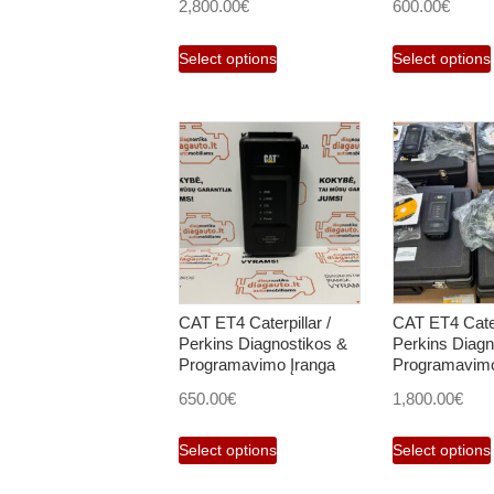
2,800.00
€
600.00
€
Select options
Select options
CAT ET4 Caterpillar /
CAT ET4 Caterp
Perkins Diagnostikos &
Perkins Diagn
Programavimo Įranga
Programavimo
650.00
€
1,800.00
€
Select options
Select options