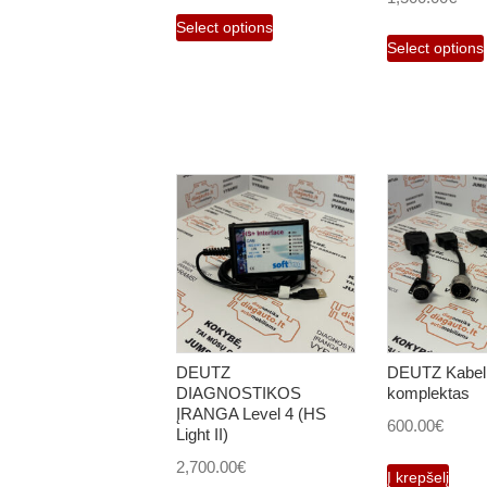
Select options
page
Select options
DEUTZ
DEUTZ Kabel
DIAGNOSTIKOS
komplektas
ĮRANGA Level 4 (HS
600.00
€
Light II)
2,700.00
€
Į krepšelį