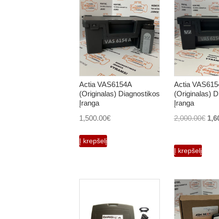
Actia VAS6154A
Actia VAS61
(Originalas) Diagnostikos
(Originalas) D
Įranga
Įranga
Orig
1,500.00
€
2,000.00
€
1,6
pri
Į krepšelį
was
Į krepšelį
2,0