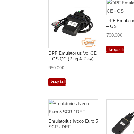
DPF Emulator
– GS
700.00
€
Į krepšelį
DPF Emulatorius Vol CE
– GS QC (Plug & Play)
950.00
€
Į krepšelį
Emulatorius Iveco Euro 5
SCR / DEF