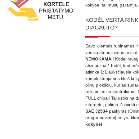
kokybė, tai mūsų garantija
KODĖL VERTA RINK
DIAGAUTO?
Savo klientais rūpinamės ir
versijų atnaujinimus prista
NEMOKAMAI
! Kodėl mūsų 
atsinaujina? Todėl, kad mū
atitinka
1:1
aukščiausia ko
komplektuojamos tik iš kok
pilnų plokščių, kurias sudar
reikiami microkontroliariai,
FULL chipai! Tai užtikrina 
internetu, galima išsipirkti o
SAE J2534
paskyras (Onli
programavimui) tai yra tikr
kokybė!