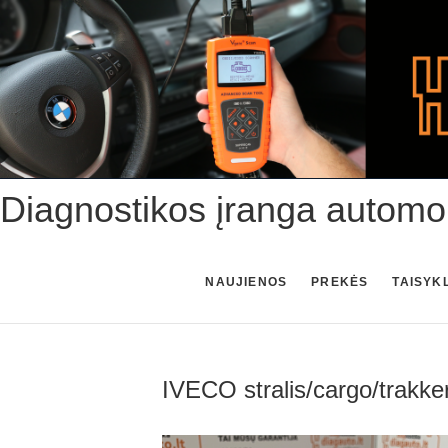
Skip
to
content
Diagnostikos įranga automo
NAUJIENOS
PREKĖS
TAISYK
IVECO stralis/cargo/trakk