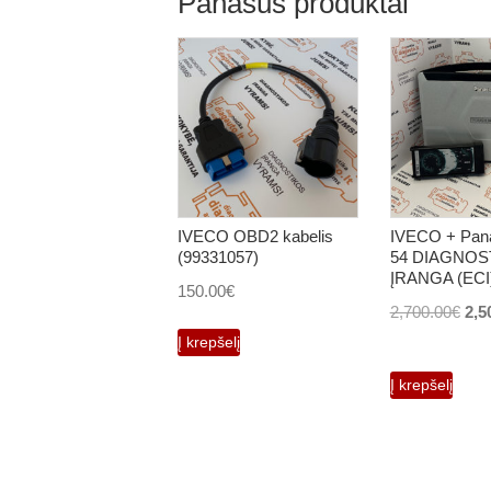
Panašūs produktai
IVECO OBD2 kabelis
IVECO + Pan
(99331057)
54 DIAGNOS
ĮRANGA (ECI
150.00
€
Orig
2,700.00
€
2,5
pri
Į krepšelį
was
Į krepšelį
2,7