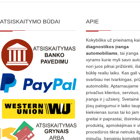
ATSISKAITYMO BŪDAI
APIE
Kokybiška už prieinamą ka
diagnostikos
įranga
automobiliams
, tai įranga 
vyrams kurie myli savo aut
nori juos pilnai prižiūrėti, iš
būklę realiu laiku. Kas gali 
svarbiau nei tvarkingas, pri
automobilis. Aptarnaujame 
privačius klientus, servisus
įranga ir į užsienį. Svetain
jūsų patogumui ir laiko tau
kiekvienas suras tai ko jam 
greitai ir paprastai, išsirin
produktą, apmokėjimas ir v
procedūros tikrai netruks il
minučių. Įrenginių komplekta