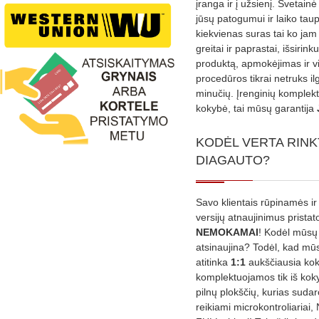
įranga ir į užsienį. Svetain
jūsų patogumui ir laiko tau
kiekvienas suras tai ko jam 
greitai ir paprastai, išsirin
produktą, apmokėjimas ir v
procedūros tikrai netruks il
minučių. Įrenginių komplekta
kokybė, tai mūsų garantija
KODĖL VERTA RINK
DIAGAUTO?
Savo klientais rūpinamės ir
versijų atnaujinimus prista
NEMOKAMAI
! Kodėl mūsų 
atsinaujina? Todėl, kad mū
atitinka
1:1
aukščiausia ko
komplektuojamos tik iš kok
pilnų plokščių, kurias sudar
reikiami microkontroliariai,