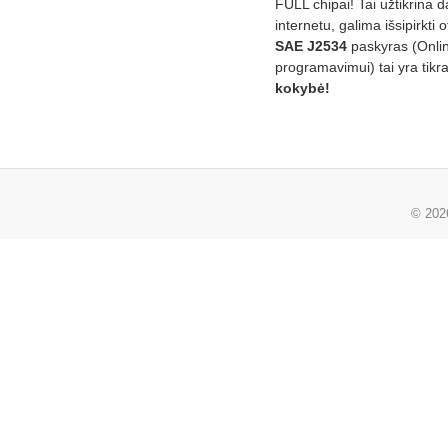
FULL chipai! Tai užtikrina 
internetu, galima išsipirkti o
SAE J2534
paskyras (Onli
programavimui) tai yra tikr
kokybė!
© 20