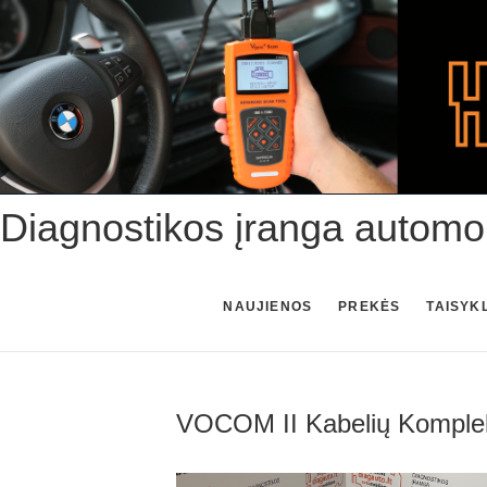
Skip
to
content
Diagnostikos įranga automo
NAUJIENOS
PREKĖS
TAISYK
VOCOM II Kabelių Komple