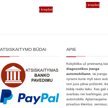
Į krepšelį
Į krepšelį
ATSISKAITYMO BŪDAI
APIE
Kokybiška už prieinamą ka
diagnostikos
įranga
automobiliams
, tai įranga 
vyrams kurie myli savo aut
nori juos pilnai prižiūrėti, iš
būklę realiu laiku. Kas gali 
svarbiau nei tvarkingas, pri
automobilis. Aptarnaujame 
privačius klientus, servisus