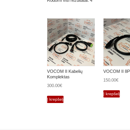
Rodomi visi rezultatai: 4
VOCOM II Kabelių
VOCOM II 8PI
Komplektas
150.00
€
300.00
€
Į krepšelį
Į krepšelį