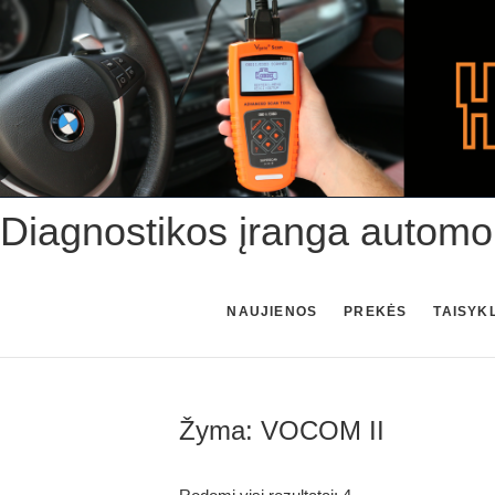
Skip
to
content
Diagnostikos įranga automo
NAUJIENOS
PREKĖS
TAISYK
Žyma:
VOCOM II