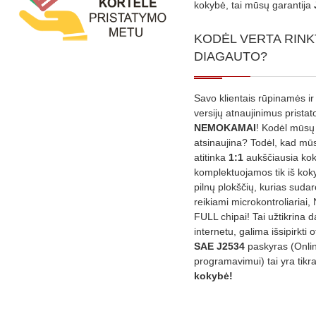
kokybė, tai mūsų garantija
KODĖL VERTA RINK
DIAGAUTO?
Savo klientais rūpinamės ir
versijų atnaujinimus prista
NEMOKAMAI
! Kodėl mūsų 
atsinaujina? Todėl, kad mū
atitinka
1:1
aukščiausia ko
komplektuojamos tik iš kok
pilnų plokščių, kurias sudar
reikiami microkontroliariai,
FULL chipai! Tai užtikrina 
internetu, galima išsipirkti o
SAE J2534
paskyras (Onli
programavimui) tai yra tikr
kokybė!