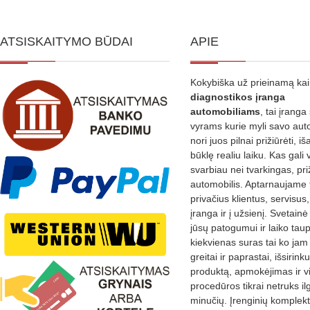
ATSISKAITYMO BŪDAI
APIE
Kokybiška už prieinamą ka
diagnostikos
įranga
automobiliams
, tai įranga 
vyrams kurie myli savo aut
nori juos pilnai prižiūrėti, iš
būklę realiu laiku. Kas gali 
svarbiau nei tvarkingas, pri
automobilis. Aptarnaujame 
privačius klientus, servisus
įranga ir į užsienį. Svetain
jūsų patogumui ir laiko tau
kiekvienas suras tai ko jam 
greitai ir paprastai, išsirin
produktą, apmokėjimas ir v
procedūros tikrai netruks il
minučių. Įrenginių komplekta