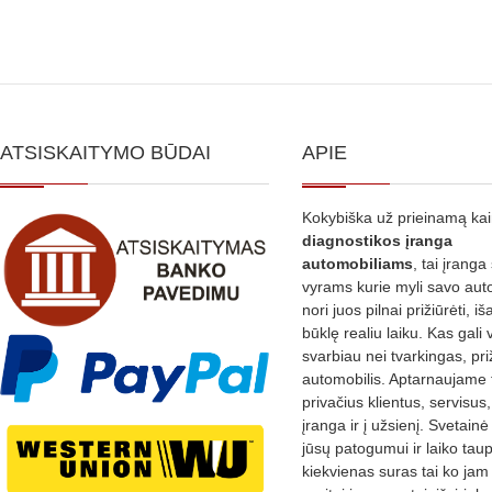
ATSISKAITYMO BŪDAI
APIE
Kokybiška už prieinamą ka
diagnostikos
įranga
automobiliams
, tai įranga 
vyrams kurie myli savo aut
nori juos pilnai prižiūrėti, iš
būklę realiu laiku. Kas gali 
svarbiau nei tvarkingas, pri
automobilis. Aptarnaujame 
privačius klientus, servisus
įranga ir į užsienį. Svetain
jūsų patogumui ir laiko tau
kiekvienas suras tai ko jam 