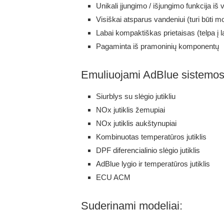
Unikali įjungimo / išjungimo funkcija iš
Visiškai atsparus vandeniui (turi būti
Labai kompaktiškas prietaisas (telpa į la
Pagaminta iš pramoninių komponentų
Emuliuojami AdBlue sistemos
Siurblys su slėgio jutikliu
NOx jutiklis žemupiai
NOx jutiklis aukštynupiai
Kombinuotas temperatūros jutiklis
DPF diferencialinio slėgio jutiklis
AdBlue lygio ir temperatūros jutiklis
ECU ACM
Suderinami modeliai: