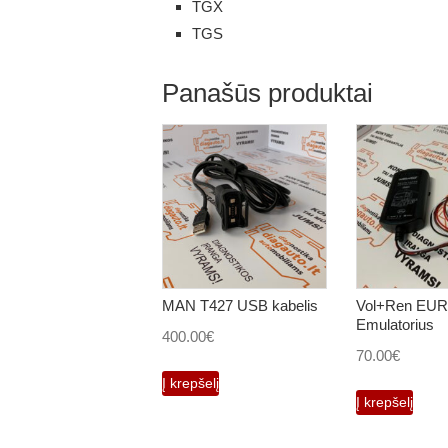
TGX
TGS
Panašūs produktai
MAN T427 USB kabelis
Vol+Ren EUR
Emulatorius
400.00
€
70.00
€
Į krepšelį
Į krepšelį