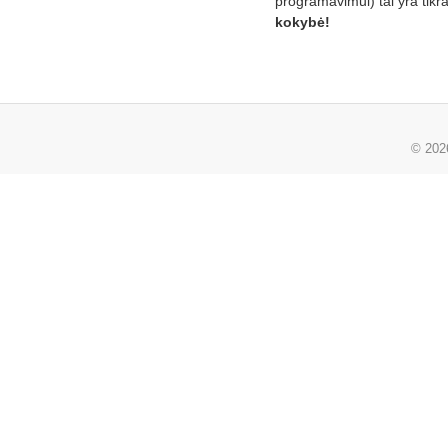
programavimui) tai yra tikr
kokybė!
© 20