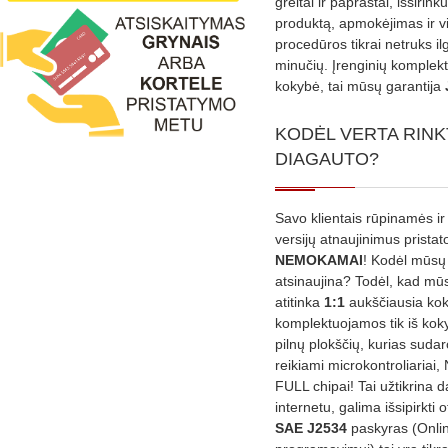
greitai ir paprastai, išsirin
produktą, apmokėjimas ir v
procedūros tikrai netruks il
minučių. Įrenginių komplekta
kokybė, tai mūsų garantija
KODĖL VERTA RINK
DIAGAUTO?
Savo klientais rūpinamės ir
versijų atnaujinimus prista
NEMOKAMAI
! Kodėl mūsų 
atsinaujina? Todėl, kad mū
atitinka
1:1
aukščiausia ko
komplektuojamos tik iš kok
pilnų plokščių, kurias sudar
reikiami microkontroliariai,
FULL chipai! Tai užtikrina 
internetu, galima išsipirkti o
SAE J2534
paskyras (Onli