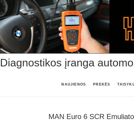
Skip
to
content
Diagnostikos įranga automo
NAUJIENOS
PREKĖS
TAISYK
MAN Euro 6 SCR Emuliato