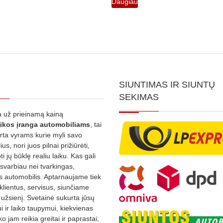
Daugiau
SIUNTIMAS IR SIUNTŲ
SEKIMAS
 už prieinamą kainą
ikos
įranga automobiliams
, tai
irta vyrams kurie myli savo
us, nori juos pilnai prižiūrėti,
ti jų būklę realiu laiku. Kas gali
 svarbiau nei tvarkingas,
as automobilis. Aptarnaujame tiek
 klientus, servisus, siunčiame
į užsienį. Svetainė sukurta jūsų
 ir laiko taupymui, kiekvienas
ko jam reikia greitai ir paprastai,