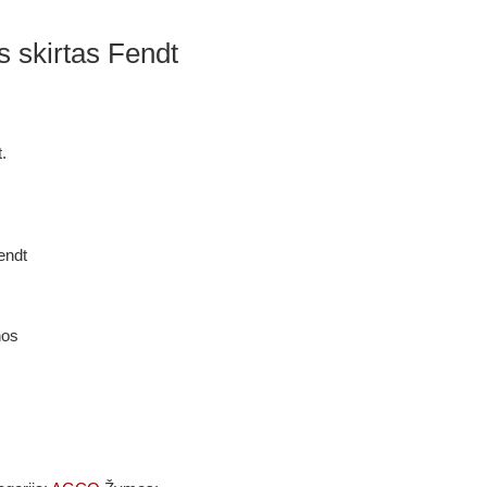
 skirtas Fendt
.
endt
nos