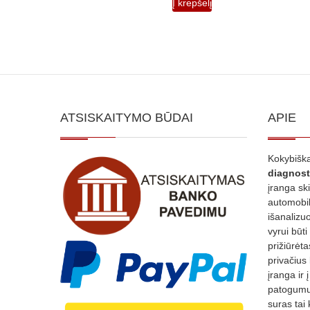
Į krepšelį
2,000.00€.
1,600.00€.
ATSISKAITYMO BŪDAI
APIE
Kokybiška
diagnost
įranga sk
automobili
išanalizuo
vyrui būti
prižiūrėt
privačius
įranga ir 
patogumui
suras tai 