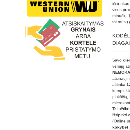
išsirinku
visos proc
minučių. 
tai mūsų 
KODĖL
DIAGA
Savo klie
versijų a
NEMOKA
atsinauji
atitinka
1
komplektu
plokščių, 
microkont
Tai užtik
išsipirkti 
(Online p
kokybė!