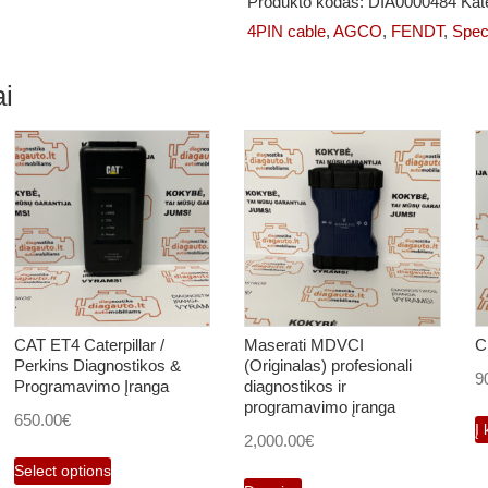
Produkto kodas:
DIA0000484
Kat
Kabelis
4PIN cable
,
AGCO
,
FENDT
,
Spec
skirtas
Fendt
i
CAT ET4 Caterpillar /
Maserati MDVCI
C
Perkins Diagnostikos &
(Originalas) profesionali
9
Programavimo Įranga
diagnostikos ir
programavimo įranga
650.00
€
Į 
2,000.00
€
Select options