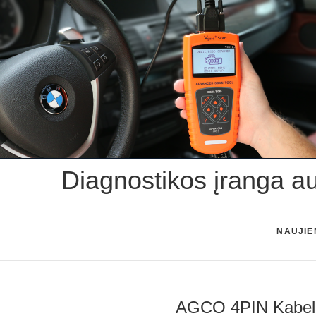
Skip
to
content
Diagnostikos įranga a
NAUJIE
AGCO 4PIN Kabelis