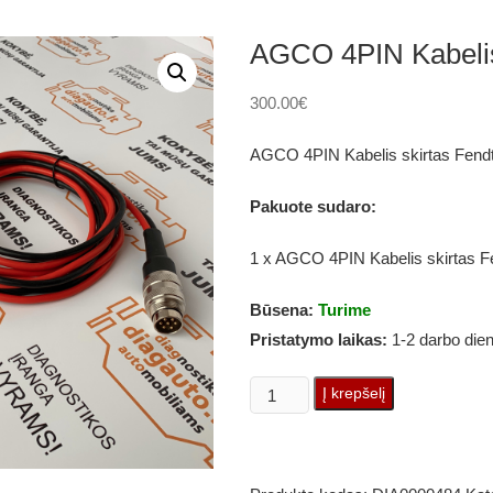
AGCO 4PIN Kabelis
300.00
€
AGCO 4PIN Kabelis skirtas Fendt
Pakuote sudaro:
1 x AGCO 4PIN Kabelis skirtas F
Būsena:
Turime
Pristatymo laikas:
1-2 darbo die
produkto
Į krepšelį
kiekis:
AGCO
4PIN