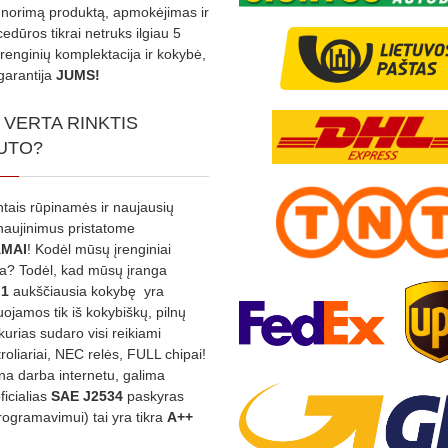
s norimą produktą, apmokėjimas ir
edūros tikrai netruks ilgiau 5
Įrenginių komplektacija ir kokybė,
garantija
JUMS!
 VERTA RINKTIS
UTO?
ntais rūpinamės ir naujausių
tnaujinimus pristatome
MAI
! Kodėl mūsų įrenginiai
na? Todėl, kad mūsų įranga
:1
aukščiausia kokybę yra
ojamos tik iš kokybiškų, pilnų
kurias sudaro visi reikiami
roliariai, NEC relės, FULL chipai!
rina darba internetu, galima
oficialias
SAE J2534
paskyras
rogramavimui) tai yra tikra
A++