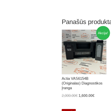
Panašūs produkta
Akcija!
Actia VAS6154B
(Originalas) Diagnostikos
Įranga
Original
Current
2,000.00
€
1,600.00
€
price
price
was:
is: