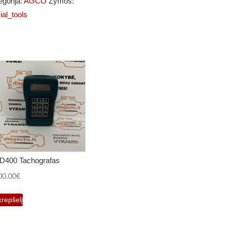
egorija:
AGCO
Žymos:
ial_tools
D400 Tachografas
00.00
€
krepšelį