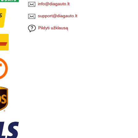
info@diagauto.lt
support@diagauto.lt
Pildyti užklausą