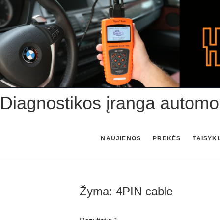
Skip
to
content
Diagnostikos įranga automo
NAUJIENOS
PREKĖS
TAISYK
Žyma:
4PIN cable