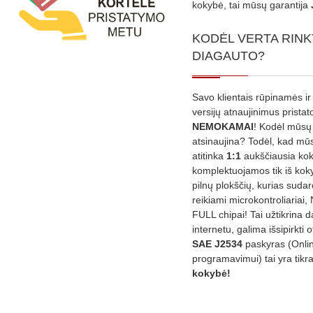
kokybė, tai mūsų garantija
KODĖL VERTA RINK
DIAGAUTO?
Savo klientais rūpinamės ir
versijų atnaujinimus prista
NEMOKAMAI
! Kodėl mūsų 
atsinaujina? Todėl, kad mū
atitinka
1:1
aukščiausia ko
komplektuojamos tik iš kok
pilnų plokščių, kurias sudar
reikiami microkontroliariai,
FULL chipai! Tai užtikrina 
internetu, galima išsipirkti o
SAE J2534
paskyras (Onli
programavimui) tai yra tikr
kokybė!