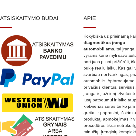
ATSISKAITYMO BŪDAI
APIE
Kokybiška už prieinamą ka
diagnostikos
įranga
automobiliams
, tai įranga 
vyrams kurie myli savo aut
nori juos pilnai prižiūrėti, iš
būklę realiu laiku. Kas gali 
svarbiau nei tvarkingas, pri
automobilis. Aptarnaujame 
privačius klientus, servisus
įranga ir į užsienį. Svetain
jūsų patogumui ir laiko tau
kiekvienas suras tai ko jam 
greitai ir paprastai, išsirin
produktą, apmokėjimas ir v
procedūros tikrai netruks il
minučių. Įrenginių komplekta