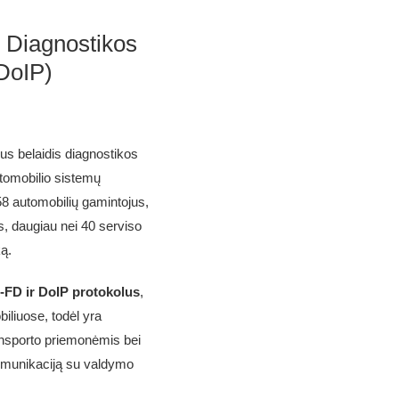
 Diagnostikos
DoIP)
us belaidis diagnostikos
utomobilio sistemų
58 automobilių gamintojus,
us, daugiau nei 40 serviso
ą.
FD ir DoIP protokolus
,
liuose, todėl yra
nsporto priemonėmis bei
 komunikaciją su valdymo