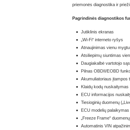
priemonės diagnostika ir prieži
Pagrindinės diagnostikos fu
Jutiklinis ekranas
„Wi-Fi“ interneto ryšys
Atnaujinimas vienu mygt
Atsiliepimų siuntimas vi
Daugiakalbė vartotojo sąsa
Pilnas OBDII/EOBD funkc
Akumuliatoriaus įtampos 
Klaidų kodų nuskaitymas i
ECU informacijos nuskai
Tiesioginių duomenų („Liv
ECU modelių palaikymas
„Freeze Frame“ duomenų 
Automatinis VIN atpažini