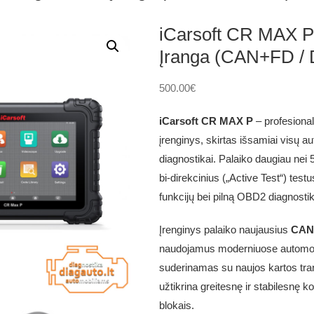
iCarsoft CR MAX P
Įranga (CAN+FD / 
500.00
€
iCarsoft CR MAX P
– profesional
įrenginys, skirtas išsamiai visų a
diagnostikai. Palaiko daugiau nei 
bi-direkcinius („Active Test“) test
funkcijų bei pilną OBD2 diagnostik
Įrenginys palaiko naujausius
CAN-
naudojamus moderniuose automobi
suderinamas su naujos kartos tra
užtikrina greitesnę ir stabilesnę
blokais.