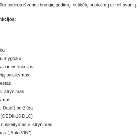
ūra padeda išvengti brangių gedimų, netikėtų sustojimų ar net avarijų.
nkcijos:
uku
enu mygtuku
ja ir instrukcijos
ijų palaikymas
testas
r ištrynimas
tymas
e Data“) peržiūra
 (OBDII-16 DLC)
nuskaitymas ir ištrynimas
mas („Auto VIN“)