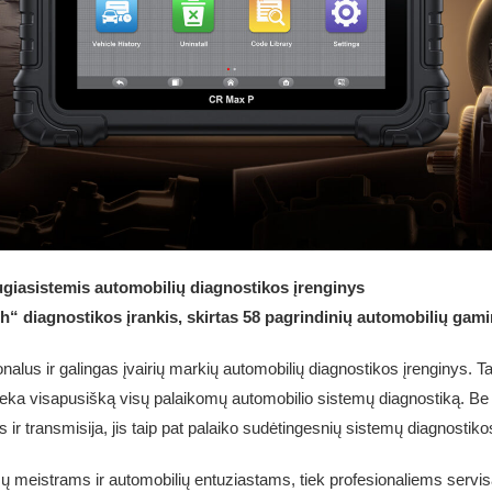
ugiasistemis automobilių diagnostikos įrenginys
h“ diagnostikos įrankis, skirtas 58 pagrindinių automobilių gam
alus ir galingas įvairių markių automobilių diagnostikos įrenginys. Ta
ieka visapusišką visų palaikomų automobilio sistemų diagnostiką. Be 
s ir transmisija, jis taip pat palaiko sudėtingesnių sistemų diagnostiko
 meistrams ir automobilių entuziastams, tiek profesionaliems servis