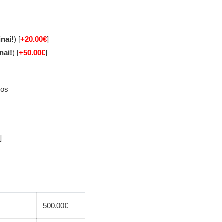
inai!
) [
+20.00€
]
nai!
) [
+50.00€
]
nos
]
]
500.00
€