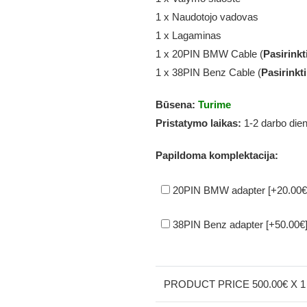
1 x Naudotojo vadovas
1 x Lagaminas
1 x 20PIN BMW Cable (
Pasirinkt
1 x 38PIN Benz Cable (
Pasirinkti
Būsena:
Turime
Pristatymo laikas:
1-2 darbo die
Papildoma komplektacija:
20PIN BMW adapter
[+20.00€
38PIN Benz adapter
[+50.00€
PRODUCT PRICE
500.00
€ X 1