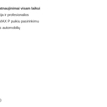
atnaujinimai visam laikui
ja ir profesionalios
MAX P puikiu pasirinkimu
s automobilių
)