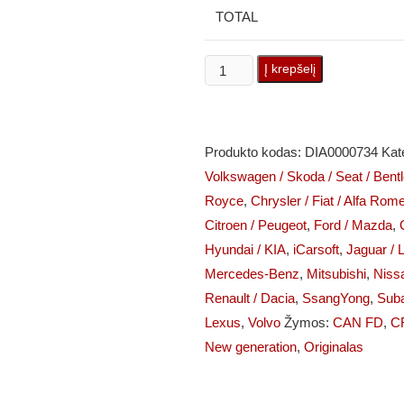
TOTAL
produkto
Į krepšelį
kiekis:
iCarsoft
CR
Produkto kodas:
DIA0000734
Kat
MAX
Volkswagen / Skoda / Seat / Bent
P
Royce
,
Chrysler / Fiat / Alfa Ro
Diagnostikos
Citroen / Peugeot
,
Ford / Mazda
,
Įranga
Hyundai / KIA
,
iCarsoft
,
Jaguar / 
(CAN+FD
Mercedes-Benz
,
Mitsubishi
,
Nissan
/
Renault / Dacia
,
SsangYong
,
Sub
DoIP)
Lexus
,
Volvo
Žymos:
CAN FD
,
C
New generation
,
Originalas