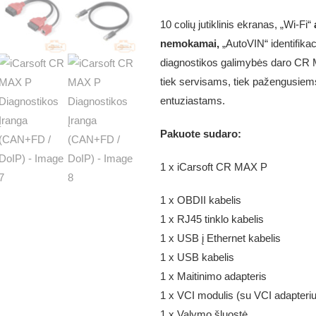
10 colių jutiklinis ekranas, „Wi-Fi“
nemokamai,
„AutoVIN“ identifikaci
diagnostikos galimybės daro CR 
tiek servisams, tiek pažengusiem
entuziastams.
Pakuote sudaro:
1 x iCarsoft CR MAX P
1 x OBDII kabelis
1 x RJ45 tinklo kabelis
1 x USB į Ethernet kabelis
1 x USB kabelis
1 x Maitinimo adapteris
1 x VCI modulis (su VCI adapteriu
1 x Valymo šluostė