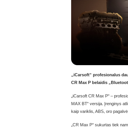
„iCarsoft“ profesionalus da
CR Max P belaidis „Bluetoot
„iCarsoft CR Max P“ – profesion
MAX BT“ versija. Įrenginys atl
kaip variklis, ABS, oro pagalvė
„CR Max P“ sukurtas tiek namų