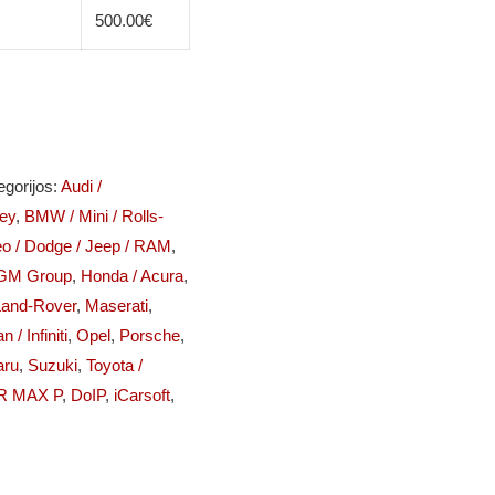
500.00
€
egorijos:
Audi /
ley
,
BMW / Mini / Rolls-
meo / Dodge / Jeep / RAM
,
GM Group
,
Honda / Acura
,
Land-Rover
,
Maserati
,
 / Infiniti
,
Opel
,
Porsche
,
aru
,
Suzuki
,
Toyota /
R MAX P
,
DoIP
,
iCarsoft
,