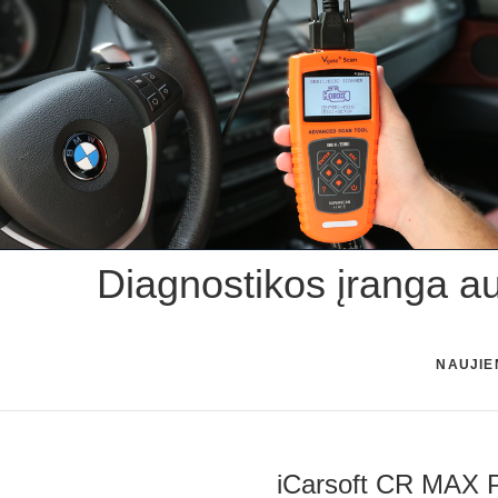
Skip
to
content
Diagnostikos įranga a
NAUJIE
iCarsoft CR MAX P