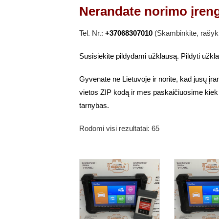
Nerandate norimo įren
Tel. Nr.:
+37068307010
(Skambinkite, rašyk
Susisiekite pildydami užklausą. Pildyti užk
Gyvenate ne Lietuvoje ir norite, kad jūsų įr
vietos ZIP kodą ir mes paskaičiuosime kiek
tarnybas.
Rodomi visi rezultatai: 65