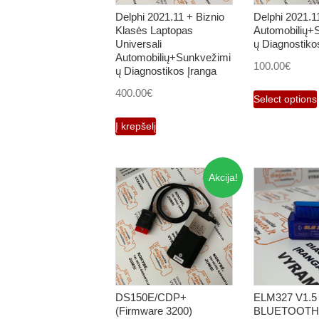
Delphi 2021.11 + Biznio
Delphi 2021.11
Klasės Laptopas
Automobilių+
Universali
ų Diagnostiko
Automobilių+Sunkvežimi
100.00
€
ų Diagnostikos Įranga
400.00
€
Select options
Į krepšelį
Akcija!
DS150E/CDP+
ELM327 V1.5
(Firmware 3200)
BLUETOOTH