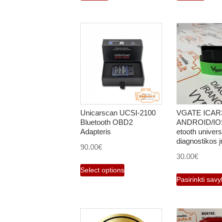
Unicarscan UCSI-2100
VGATE ICAR
Bluetooth OBD2
ANDROID/IOS
Adapteris
etooth univers
diagnostikos 
90.00
€
30.00
€
Select options
Pasirinkti sav