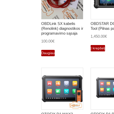
OBDLink SX kabelis
OBDSTAR D
(Renolink) diagnostikos ir
Tool (Pilnas p
programavimo sąsaja
1,450.00
€
100.00
€
Į krepšelį
Daugiau