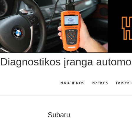
Skip
to
content
Diagnostikos įranga automo
NAUJIENOS
PREKĖS
TAISYK
Subaru