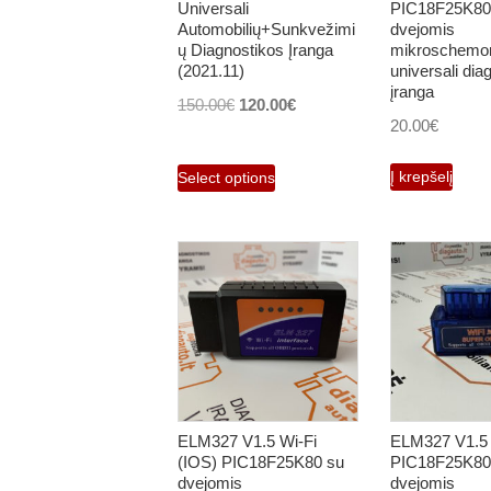
Universali
PIC18F25K80
Automobilių+Sunkvežimi
dvejomis
ų Diagnostikos Įranga
mikroschemo
(2021.11)
universali dia
įranga
Original
Current
150.00
€
120.00
€
20.00
€
price
price
was:
is:
Į krepšelį
Select options
150.00€.
120.00€.
ELM327 V1.5 Wi-Fi
ELM327 V1.5 
(IOS) PIC18F25K80 su
PIC18F25K80
dvejomis
dvejomis