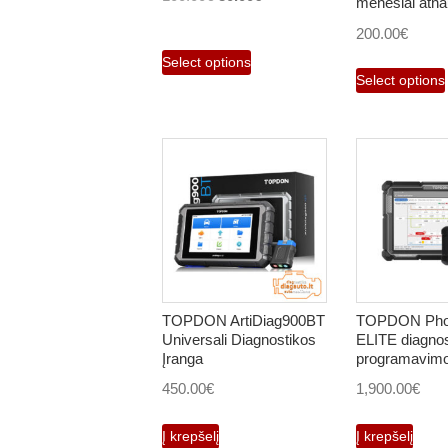
mėnesiai atna
price
price
200.00
€
was:
is:
Select options
100.00€.
80.00€.
Select options
TOPDON ArtiDiag900BT
TOPDON Pho
Universali Diagnostikos
ELITE diagnos
Įranga
programavimo
450.00
€
1,900.00
€
Į krepšelį
Į krepšelį