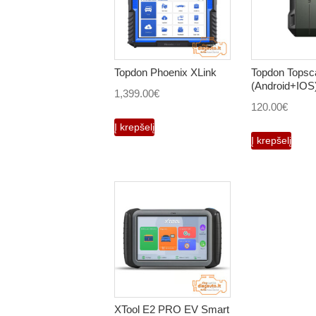
Topdon Phoenix XLink
Topdon Tops
(Android+IOS
1,399.00
€
120.00
€
Į krepšelį
Į krepšelį
XTool E2 PRO EV Smart