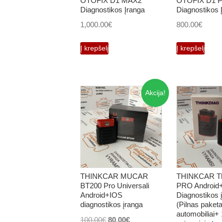
OTOFIX D1 MAX2
OTOFIX D1 
Diagnostikos Įranga
Diagnostikos 
1,000.00
€
800.00
€
Į krepšelį
Į krepšelį
Akcija!
THINKCAR MUCAR
THINKCAR Th
BT200 Pro Universali
PRO Android
Android+IOS
Diagnostikos 
diagnostikos įranga
(Pilnas paketa
automobiliai+
Original
Current
100.00
€
80.00
€