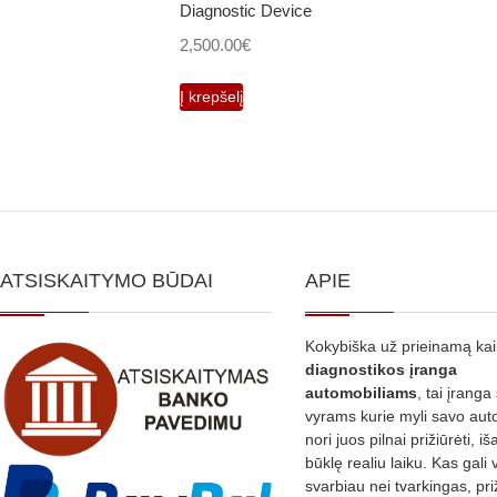
Diagnostic Device
2,500.00
€
Į krepšelį
ATSISKAITYMO BŪDAI
APIE
Kokybiška už prieinamą ka
diagnostikos
įranga
automobiliams
, tai įranga 
vyrams kurie myli savo aut
nori juos pilnai prižiūrėti, iš
būklę realiu laiku. Kas gali 
svarbiau nei tvarkingas, pri