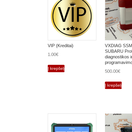
VIP (Kreditai)
VXDIAG SSM
SUBARU Profe
1.00
€
diagnostikos i
programavimo
Į krepšelį
500.00
€
Į krepšelį