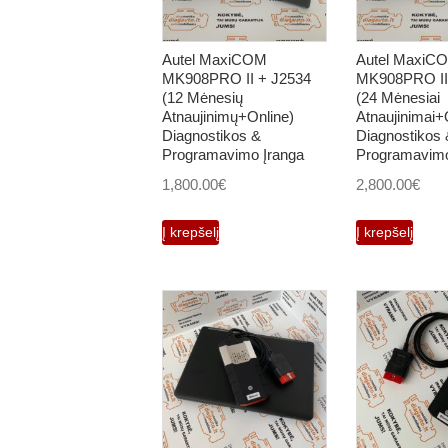
Autel MaxiCOM
Autel MaxiC
MK908PRO II + J2534
MK908PRO II
(12 Mėnesių
(24 Mėnesiai
Atnaujinimų+Online)
Atnaujinimai+
Diagnostikos &
Diagnostikos 
Programavimo Įranga
Programavimo
1,800.00
€
2,800.00
€
Į krepšelį
Į krepšelį