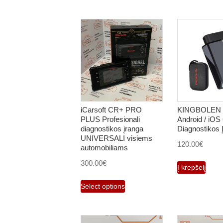
iCarsoft CR+ PRO
KINGBOLEN Ed
PLUS Profesionali
Android / iO
diagnostikos įranga
Diagnostikos 
UNIVERSALI visiems
120.00
€
automobiliams
300.00
€
Į krepšelį
Select options