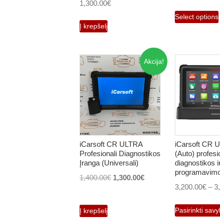
1,300.00
€
Select options
Į krepšelį
Akcija!
iCarsoft CR ULTRA
iCarsoft CR U
Profesionali Diagnostikos
(Auto) profesi
Įranga (Universali)
diagnostikos i
programavimo
Original
Current
1,400.00
€
1,300.00
€
3,200.00
€
–
3
price
price
was:
is:
Pasirinkti sav
Į krepšelį
1,400.00€.
1,300.00€.