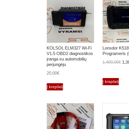
KOLSOL ELM327 Wi-Fi
Lonsdor K518
V1.5 OBD2 diagnostikos
Programeris (
įranga su automobilių
Orig
1,400.00
€
1,3
perjungėju
pri
20.00
€
was
Į krepšelį
1,4
Į krepšelį