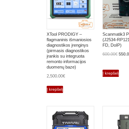
XTool PRODIGY –
Scanmatik3 
flagmaninis išmaniosios
(J2534-RP12
diagnostikos įrenginys
FD, DoIP)
(pirmasis diagnostikos
Origi
600.00
€
550.
įrankis su integruota
price
remonto informacijos
duomenų baze)
was:
Į krepšelį
2,500.00
€
600.0
Į krepšelį