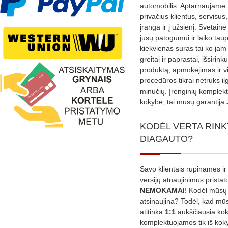
automobilis. Aptarnaujame 
privačius klientus, servisus
įranga ir į užsienį. Svetain
jūsų patogumui ir laiko tau
kiekvienas suras tai ko jam 
greitai ir paprastai, išsirin
produktą, apmokėjimas ir v
procedūros tikrai netruks il
minučių. Įrenginių komplekta
kokybė, tai mūsų garantija
KODĖL VERTA RINK
DIAGAUTO?
Savo klientais rūpinamės ir
versijų atnaujinimus prista
NEMOKAMAI
! Kodėl mūsų 
atsinaujina? Todėl, kad mū
atitinka
1:1
aukščiausia ko
komplektuojamos tik iš kok