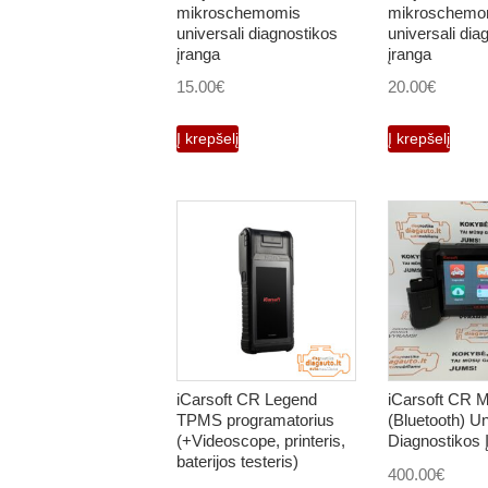
mikroschemomis
mikroschemo
universali diagnostikos
universali dia
įranga
įranga
15.00
€
20.00
€
Į krepšelį
Į krepšelį
iCarsoft CR Legend
iCarsoft CR 
TPMS programatorius
(Bluetooth) Un
(+Videoscope, printeris,
Diagnostikos 
baterijos testeris)
400.00
€