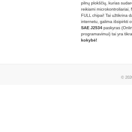
pilnų plokščių, kurias sudar
reikiami microkontroliariai,
FULL chipai! Tai užtikrina 
internetu, galima išsipirkti o
SAE J2534
paskyras (Onli
programavimui) tai yra tikr
kokybė!
© 20