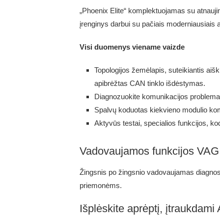
„Phoenix Elite“ komplektuojamas su atnauji
įrenginys darbui su pačiais moderniausiais a
Visi duomenys viename vaizde
Topologijos žemėlapis, suteikiantis aiš
apibrėžtas CAN tinklo išdėstymas.
Diagnozuokite komunikacijos problemas
Spalvų koduotas kiekvieno modulio ko
Aktyvūs testai, specialios funkcijos, k
Vadovaujamos funkcijos VAG
Žingsnis po žingsnio vadovaujamas diagnost
priemonėms.
Išplėskite aprėptį, įtraukdam