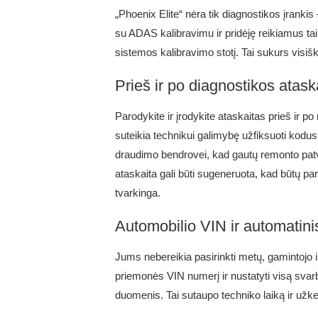
„Phoenix Elite“ nėra tik diagnostikos įrankis 
su ADAS kalibravimu ir pridėję reikiamus ta
sistemos kalibravimo stotį. Tai sukurs visiš
Prieš ir po diagnostikos atask
Parodykite ir įrodykite ataskaitas prieš ir p
suteikia technikui galimybę užfiksuoti kodus p
draudimo bendrovei, kad gautų remonto patvir
ataskaita gali būti sugeneruota, kad būtų par
tvarkinga.
Automobilio VIN ir automatini
Jums nebereikia pasirinkti metų, gamintojo ir
priemonės VIN numerį ir nustatyti visą svar
duomenis. Tai sutaupo techniko laiką ir užke