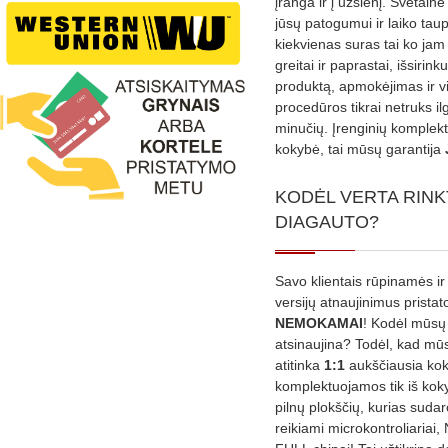
įranga ir į užsienį. Svetain
jūsų patogumui ir laiko tau
kiekvienas suras tai ko jam 
greitai ir paprastai, išsirin
produktą, apmokėjimas ir v
procedūros tikrai netruks il
minučių. Įrenginių komplekta
kokybė, tai mūsų garantija
KODĖL VERTA RINK
DIAGAUTO?
Savo klientais rūpinamės ir
versijų atnaujinimus prista
NEMOKAMAI
! Kodėl mūsų 
atsinaujina? Todėl, kad mū
atitinka
1:1
aukščiausia ko
komplektuojamos tik iš kok
pilnų plokščių, kurias sudar
reikiami microkontroliariai,