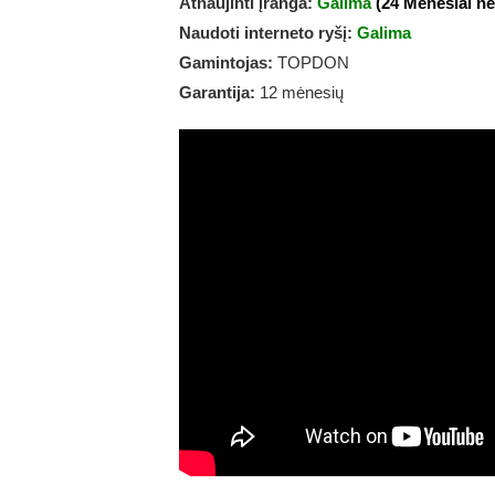
Atnaujinti įranga:
Galima
(24 Mėnesiai n
Naudoti interneto ryšį:
Galima
Gamintojas:
TOPDON
Garantija:
12 mėnesių