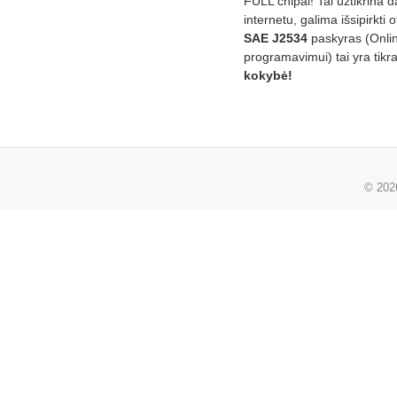
FULL chipai! Tai užtikrina 
internetu, galima išsipirkti o
SAE J2534
paskyras (Onli
programavimui) tai yra tikr
kokybė!
© 20