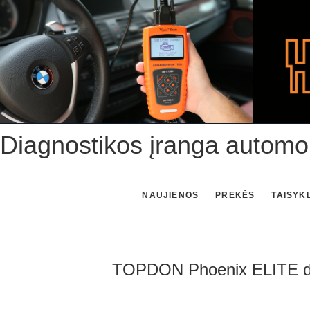
Skip
to
content
Diagnostikos įranga automo
NAUJIENOS
PREKĖS
TAISYK
TOPDON Phoenix ELITE dia