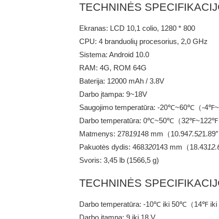
TECHNINĖS SPECIFIKACIJ
Ekranas: LCD 10,1 colio, 1280 * 800
CPU: 4 branduolių procesorius, 2,0 GHz
Sistema: Android 10.0
RAM: 4G, ROM 64G
Baterija: 12000 mAh / 3.8V
Darbo įtampa: 9~18V
Saugojimo temperatūra: -20℃~60℃（-4
Darbo temperatūra: 0℃~50℃（32℉~122
Matmenys: 278
191
48 mm（10.94
7.52
1.89
Pakuotės dydis: 468
320
143 mm（18.43
12.
Svoris: 3,45 lb (1566,5 g)
TECHNINĖS SPECIFIKACIJ
Darbo temperatūra: -10℃ iki 50℃（14℉ ik
Darbo įtampa: 9 iki 18 V