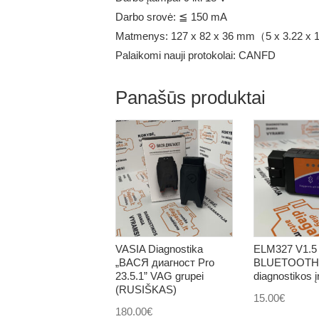
Darbo srovė: ≦ 150 mA
Matmenys: 127 x 82 x 36 mm（5 x 3.22 x 
Palaikomi nauji protokolai: CANFD
Panašūs produktai
VASIA Diagnostika
ELM327 V1.5
„ВАСЯ диагност Pro
BLUETOOTH u
23.5.1” VAG grupei
diagnostikos 
(RUSIŠKAS)
15.00
€
180.00
€