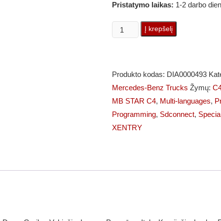
Pristatymo laikas:
1-2 darbo die
produkto
Į krepšelį
kiekis:
MB
STAR
Produkto kodas:
DIA0000493
Kat
C4
Mercedes-Benz Trucks
Žymų:
C
(DoIP,
MB STAR C4
,
Multi-languages
,
Pr
Wi-
Programming
,
Sdconnect
,
Specia
Fi)
XENTRY
+
Biznio
Klasės
Laptopas
Diagnostikos
Įranga