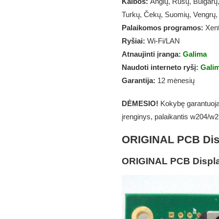
Kalbos:
Anglų, Rusų, Bulgarų,
Turkų, Čekų, Suomių, Vengrų,
Palaikomos programos:
Xent
Ryšiai:
Wi-Fi/LAN
Atnaujinti įranga:
Galima
Naudoti interneto ryšį:
Gali
Garantija:
12 mėnesių
DĖMESIO!
Kokybę garantuoja 
įrenginys, palaikantis w204/w21
ORIGINAL PCB Dis
ORIGINAL PCB Displ