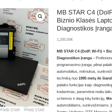
MB STAR C4 (DoIP,
Biznio Klasės Lapt
Diagnostikos Įrang
1,200.00
€
MB STAR C4 (DoIP, Wi-Fi) + Bi
Diagnostikos Įranga
– Profesiona
programavimo įranga, pilnai pala
automobilius, mikriukus, sunkveži
techniką nuo
1995 metų iki šiand
palaiko funkcijas kaip: diagnosti
kodavimas, parametrai realiu laiku
schemos ir daug kitų funkcijų.
Me
automobiliams, sunkvežimiams. Įr
Xentry, Vediamo, DTS Monaco, W