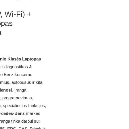
 Wi-Fi) +
opas
a
znio Klasės Laptopas
li diagnostikos &
iko Benz koncerno
mius, autobusus ir kitą
ienos!
. Įranga
ką, programavimas,
, specialiosios funkcijos,
rcedes-Benz
markės
anga tinka darbui su:
IS, EPC, DAS, Fdock ir