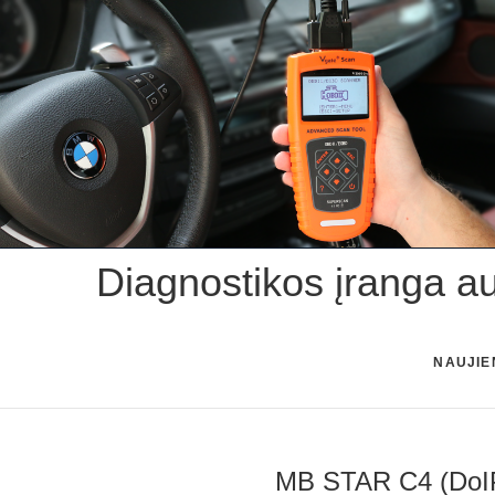
Skip
to
content
Diagnostikos įranga a
NAUJIE
MB STAR C4 (DoIP,