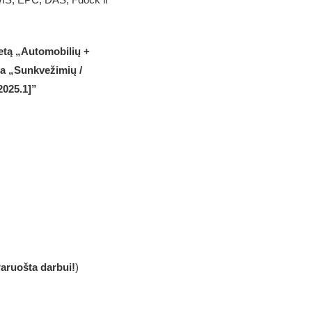
ketą „Automobilių +
ba „Sunkvežimių /
2025.1]”
aruošta darbui!
)