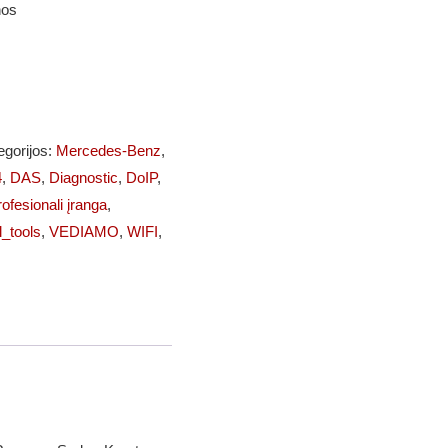
nos
egorijos:
Mercedes-Benz
,
4
,
DAS
,
Diagnostic
,
DoIP
,
ofesionali įranga
,
l_tools
,
VEDIAMO
,
WIFI
,