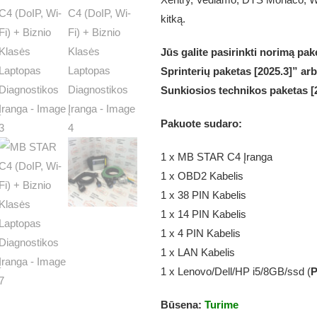
kitką.
Jūs galite pasirinkti norimą pa
Sprinterių paketas [2025.3]” ar
Sunkiosios technikos paketas [
Pakuote sudaro:
1 x MB STAR C4 Įranga
1 x OBD2 Kabelis
1 x 38 PIN Kabelis
1 x 14 PIN Kabelis
1 x 4 PIN Kabelis
1 x LAN Kabelis
1 x Lenovo/Dell/HP i5/8GB/ssd (
P
Būsena:
Turime