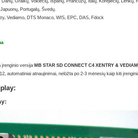
 Danų, Graikų, Vokiečių, Ispanų, Prancūzų, Italų, Korejiečių, Lenkų,
 Japuonų, Portugalų, Švedų.
ry, Vediamo, DTS Monaco, WIS, EPC, DAS, Fdock
ma
įrenginio versija
MB STAR SD CONNECT C4 XENTRY & VEDIA
2, automatiniai atnaujinimai, nelūžta po 2-3 mėnesių kaip kiti įrenginia
play:
ay: