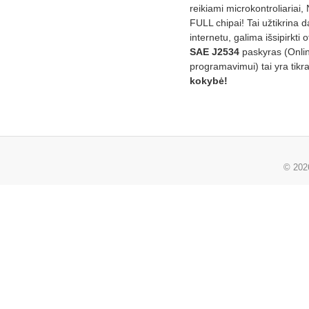
reikiami microkontroliariai,
FULL chipai! Tai užtikrina 
internetu, galima išsipirkti o
SAE J2534
paskyras (Onli
programavimui) tai yra tikr
kokybė!
© 20