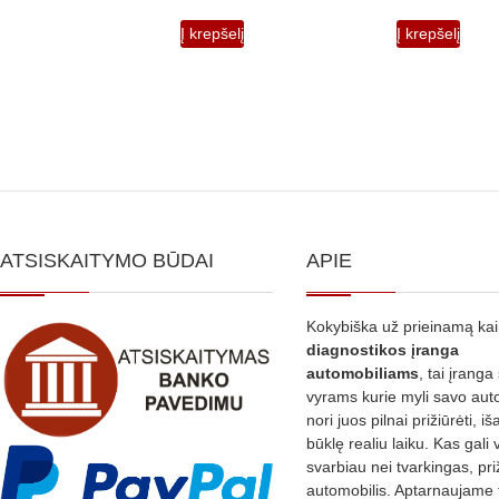
Į krepšelį
Į krepšelį
ATSISKAITYMO BŪDAI
APIE
Kokybiška už prieinamą ka
diagnostikos
įranga
automobiliams
, tai įranga 
vyrams kurie myli savo aut
nori juos pilnai prižiūrėti, iš
būklę realiu laiku. Kas gali 
svarbiau nei tvarkingas, pri
automobilis. Aptarnaujame 