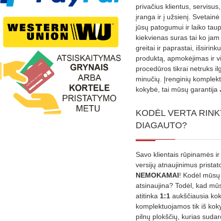
privačius klientus, servisus
įranga ir į užsienį. Svetain
jūsų patogumui ir laiko tau
kiekvienas suras tai ko jam 
greitai ir paprastai, išsirin
produktą, apmokėjimas ir v
procedūros tikrai netruks il
minučių. Įrenginių komplekta
kokybė, tai mūsų garantija
KODĖL VERTA RINK
DIAGAUTO?
Savo klientais rūpinamės ir
versijų atnaujinimus prista
NEMOKAMAI
! Kodėl mūsų 
atsinaujina? Todėl, kad mū
atitinka
1:1
aukščiausia ko
komplektuojamos tik iš kok
pilnų plokščių, kurias sudar