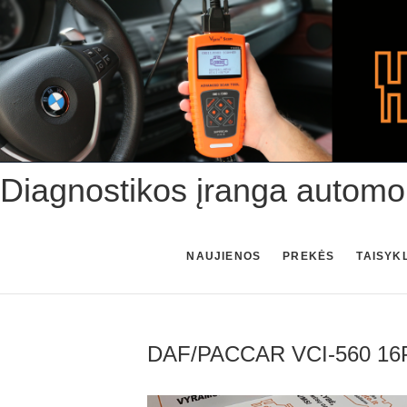
Skip
to
content
Diagnostikos įranga automo
NAUJIENOS
PREKĖS
TAISYK
DAF/PACCAR VCI-560 16PI