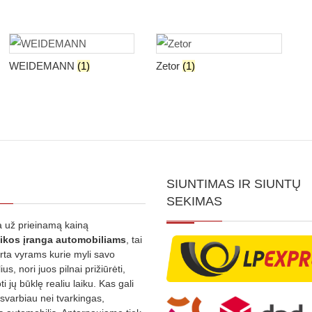
WEIDEMANN
(1)
Zetor
(1)
SIUNTIMAS IR SIUNTŲ
SEKIMAS
 už prieinamą kainą
ikos
įranga automobiliams
, tai
irta vyrams kurie myli savo
us, nori juos pilnai prižiūrėti,
ti jų būklę realiu laiku. Kas gali
 svarbiau nei tvarkingas,