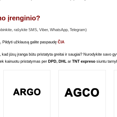
o įrenginio?
inkite, rašykite SMS, Viber, WhatsApp, Telegram)
. Pildyti užklausą galite paspaudę
ČIA
, kad jūsų įranga būtu pristatyta greitai ir saugiai? Nurodykite savo
ek kainuotu pristatymas per
DPD, DHL
ar
TNT expreso
siuntu tarny