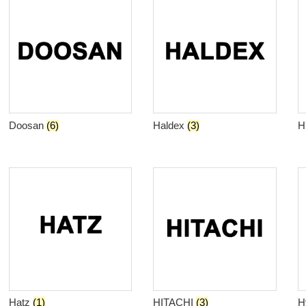
Doosan
(6)
Haldex
(3)
H
Hatz
(1)
HITACHI
(3)
H