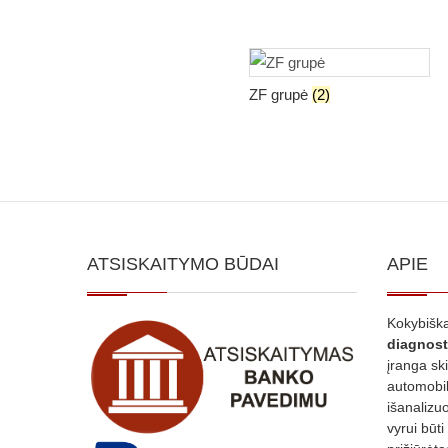
ZF grupė
(2)
ATSISKAITYMO BŪDAI
APIE
Kokybiška
diagnost
įranga sk
automobili
išanalizuo
vyrui būti