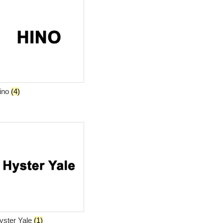
ino
(4)
yster Yale
(1)