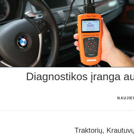
Skip
to
content
Diagnostikos įranga a
NAUJIE
Traktorių, Krautuv