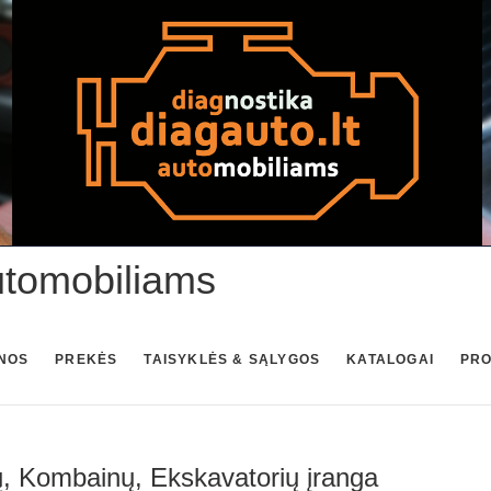
utomobiliams
NOS
PREKĖS
TAISYKLĖS & SĄLYGOS
KATALOGAI
PR
ų, Kombainų, Ekskavatorių įranga