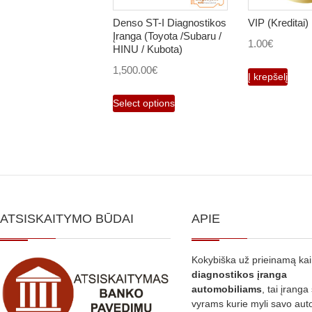
Denso ST-I Diagnostikos
VIP (Kreditai)
Įranga (Toyota /Subaru /
1.00
€
HINU / Kubota)
1,500.00
€
Į krepšelį
Select options
ATSISKAITYMO BŪDAI
APIE
Kokybiška už prieinamą ka
diagnostikos
įranga
automobiliams
, tai įranga 
vyrams kurie myli savo aut