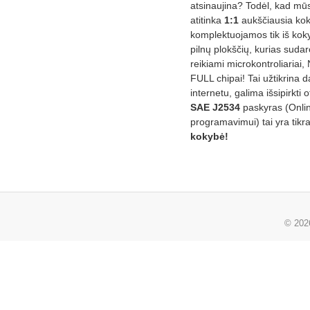
atsinaujina? Todėl, kad mū
atitinka
1:1
aukščiausia ko
komplektuojamos tik iš kok
pilnų plokščių, kurias sudar
reikiami microkontroliariai,
FULL chipai! Tai užtikrina 
internetu, galima išsipirkti o
SAE J2534
paskyras (Onli
programavimui) tai yra tikr
kokybė!
© 20