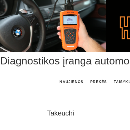
Skip
to
content
Diagnostikos įranga automo
NAUJIENOS
PREKĖS
TAISYK
Takeuchi