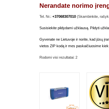
Nerandate norimo įren
Tel. Nr.:
+37068307010
(Skambinkite, rašyk
Susisiekite pildydami užklausą. Pildyti užk
Gyvenate ne Lietuvoje ir norite, kad jūsų įr
vietos ZIP kodą ir mes paskaičiuosime kiek
Rodomi visi rezultatai: 2