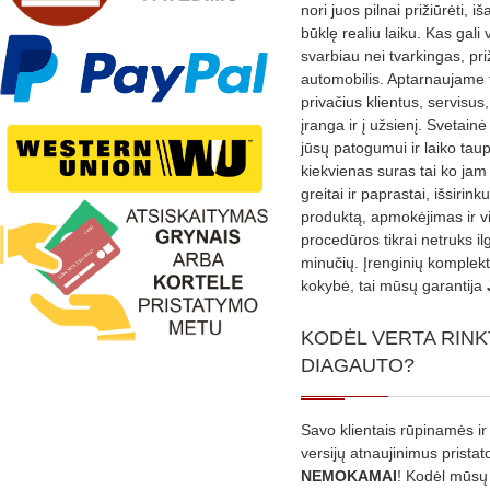
nori juos pilnai prižiūrėti, iš
būklę realiu laiku. Kas gali 
svarbiau nei tvarkingas, pri
automobilis. Aptarnaujame 
privačius klientus, servisus
įranga ir į užsienį. Svetain
jūsų patogumui ir laiko tau
kiekvienas suras tai ko jam 
greitai ir paprastai, išsirin
produktą, apmokėjimas ir v
procedūros tikrai netruks il
minučių. Įrenginių komplekta
kokybė, tai mūsų garantija
KODĖL VERTA RINK
DIAGAUTO?
Savo klientais rūpinamės ir
versijų atnaujinimus prista
NEMOKAMAI
! Kodėl mūsų 