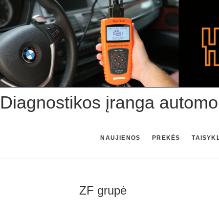
Skip
to
content
Diagnostikos įranga automo
NAUJIENOS
PREKĖS
TAISYK
ZF grupė