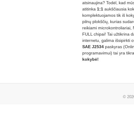
atsinaujina? Todėl, kad mū
atitinka
1:1
aukščiausia ko
komplektuojamos tik iš kok
pilnų plokščių, kurias sudar
reikiami microkontroliariai,
FULL chipai! Tai užtikrina 
internetu, galima išsipirkti o
SAE J2534
paskyras (Onli
programavimui) tai yra tikr
kokybė!
© 20