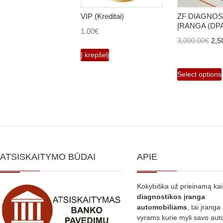
VIP (Kreditai)
ZF DIAGNOS
ĮRANGA (DPA
1.00
€
Orig
3,000.00
€
2,5
pri
Į krepšelį
was
Select options
3,0
ATSISKAITYMO BŪDAI
APIE
Kokybiška už prieinamą ka
diagnostikos
įranga
automobiliams
, tai įranga 
vyrams kurie myli savo aut