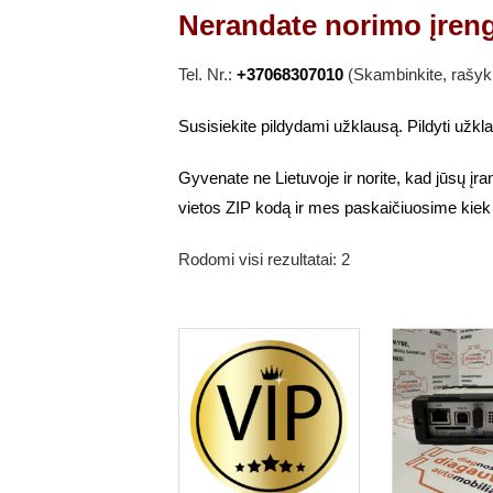
Nerandate norimo įren
Tel. Nr.:
+37068307010
(Skambinkite, rašyk
Susisiekite pildydami užklausą. Pildyti užk
Gyvenate ne Lietuvoje ir norite, kad jūsų įr
vietos ZIP kodą ir mes paskaičiuosime kiek
Rodomi visi rezultatai: 2