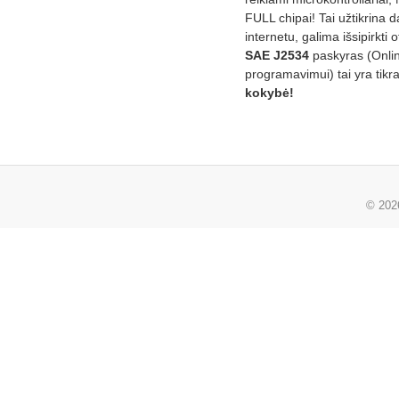
FULL chipai! Tai užtikrina 
internetu, galima išsipirkti o
SAE J2534
paskyras (Onli
programavimui) tai yra tikr
kokybė!
© 20