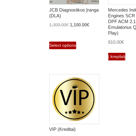
JCB Diagnostikos Įranga
Mercedes Indu
(DLA)
Engines SCR 
DPF ACM 2.1
Original
Current
1,300.00
€
1,100.00
€
Emulatorius 
price
price
Play)
was:
is:
810.00
€
Select options
1,300.00€.
1,100.00€.
Į krepšelį
VIP (Kreditai)