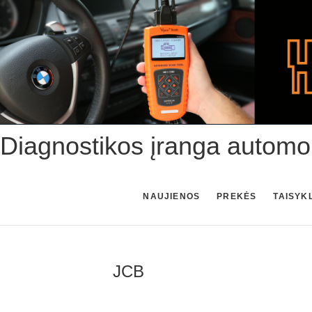
Skip
to
content
Diagnostikos įranga automo
NAUJIENOS
PREKĖS
TAISYK
JCB