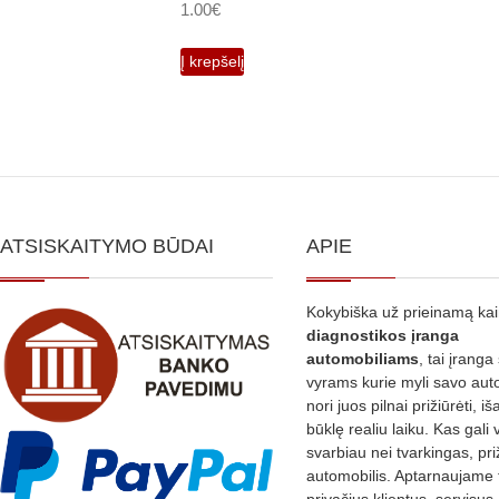
1.00
€
Į krepšelį
ATSISKAITYMO BŪDAI
APIE
Kokybiška už prieinamą ka
diagnostikos
įranga
automobiliams
, tai įranga 
vyrams kurie myli savo aut
nori juos pilnai prižiūrėti, iš
būklę realiu laiku. Kas gali 
svarbiau nei tvarkingas, pri
automobilis. Aptarnaujame 