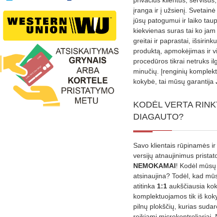
privačius klientus, servisus
įranga ir į užsienį. Svetain
jūsų patogumui ir laiko tau
kiekvienas suras tai ko jam 
greitai ir paprastai, išsirin
produktą, apmokėjimas ir v
procedūros tikrai netruks il
minučių. Įrenginių komplekta
kokybė, tai mūsų garantija
KODĖL VERTA RINK
DIAGAUTO?
Savo klientais rūpinamės ir
versijų atnaujinimus prista
NEMOKAMAI
! Kodėl mūsų 
atsinaujina? Todėl, kad mū
atitinka
1:1
aukščiausia ko
komplektuojamos tik iš kok
pilnų plokščių, kurias sudar
reikiami microkontroliariai,