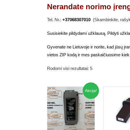
Nerandate norimo įren
Tel. Nr.:
+37068307010
(Skambinkite, rašyk
Susisiekite pildydami užklausą. Pildyti užk
Gyvenate ne Lietuvoje ir norite, kad jūsų įr
vietos ZIP kodą ir mes paskaičiuosime kiek
Rodomi visi rezultatai: 5
Akcija!