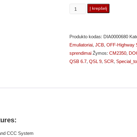
produkto
Į krepšelį
kiekis:
QSB
4.5
Produkto kodas:
DIA0000680
Kat
/
Emuliatoriai
,
JCB
,
OFF-Highway S
6.7
sprendimai
Žymos:
CM2350
,
DO
QSL
QSB 6.7
,
QSL 9
,
SCR
,
Special_to
9
CM2350
SCR
/
DOC
Emulatorius
(Plug
tures:
&
Play)
 and CCC System