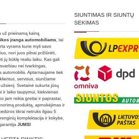
SIUNTIMAS IR SIUNTŲ
SEKIMAS
 už prieinamą kainą
ikos
įranga automobiliams
, tai
irta vyrams kurie myli savo
us, nori juos pilnai prižiūrėti,
ti jų būklę realiu laiku. Kas gali
 svarbiau nei tvarkingas,
as automobilis. Aptarnaujame tiek
 klientus, servisus, siunčiame
į užsienį. Svetainė sukurta jūsų
 ir laiko taupymui, kiekvienas
ko jam reikia greitai ir paprastai,
s norimą produktą, apmokėjimas ir
edūros tikrai netruks ilgiau 5
Įrenginių komplektacija ir kokybė,
garantija
JUMS!