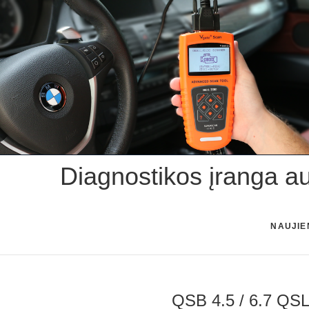
Skip
to
content
Diagnostikos įranga a
NAUJIE
QSB 4.5 / 6.7 QSL