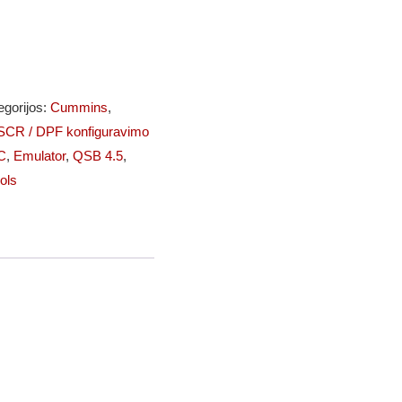
egorijos:
Cummins
,
CR / DPF konfiguravimo
C
,
Emulator
,
QSB 4.5
,
ols