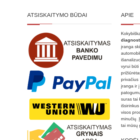
ATSISKAITYMO BŪDAI
APIE
Kokybiška
diagnost
įranga sk
automobili
išanalizuo
vyrui būti
prižiūrėt
privačius
įranga ir 
patogumui
suras tai 
išsirinku
visos proc
minučių. 
tai mūsų 