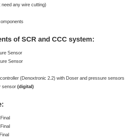
t need any wire cutting)
 components
nts of SCR and CCC system:
ure Sensor
ure Sensor
controller (Denoxtronic 2.2) with Doser and pressure sensors
ty sensor
(digital)
e:
Final
Final
inal