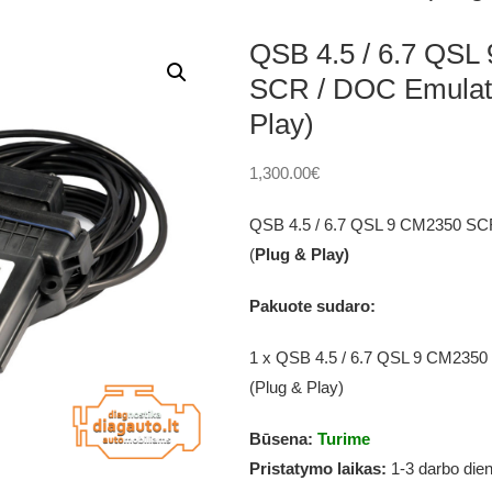
QSB 4.5 / 6.7 QSL
SCR / DOC Emulato
Play)
1,300.00
€
QSB 4.5 / 6.7 QSL 9 CM2350 SCR
(
Plug & Play)
Pakuote sudaro:
1 x QSB 4.5 / 6.7 QSL 9 CM2350
(Plug & Play)
Būsena:
Turime
Pristatymo laikas:
1-3 darbo die