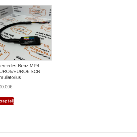
ercedes-Benz MP4
URO5/EURO6 SCR
muliatorius
00.00
€
krepšelį