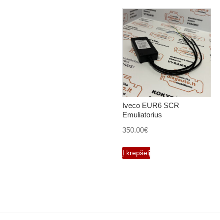
Iveco EUR6 SCR
Emuliatorius
350.00
€
Į krepšelį