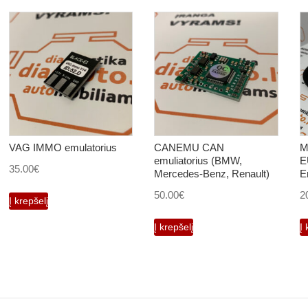
VAG IMMO emulatorius
CANEMU CAN
M
emuliatorius (BMW,
E
35.00
€
Mercedes-Benz, Renault)
E
50.00
€
2
Į krepšelį
Į krepšelį
Į 