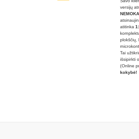
Savo klie
versijų a
NEMOKA
atsinauji
atitinka
1
komplektu
plokščių, 
microkont
Tai užtik
išsipirkti 
(Online p
kokybė!