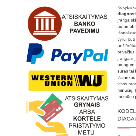
Kokybiška
diagnost
įranga sk
automobili
išanalizuo
vyrui būti
prižiūrėt
privačius
įranga ir 
patogumui
suras tai 
išsirinku
visos proc
minučių. 
tai mūsų 
KODĖL
DIAGA