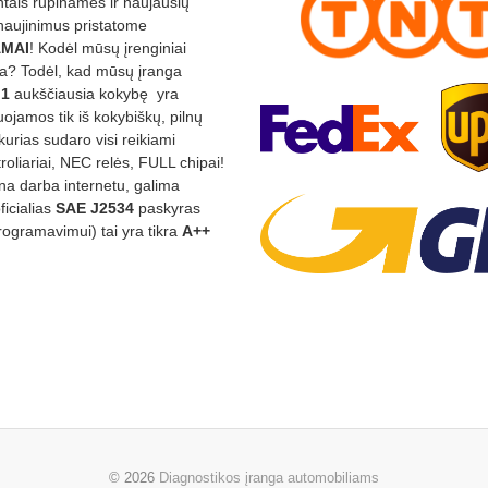
ntais rūpinamės ir naujausių
tnaujinimus pristatome
MAI
! Kodėl mūsų įrenginiai
na? Todėl, kad mūsų įranga
:1
aukščiausia kokybę yra
ojamos tik iš kokybiškų, pilnų
kurias sudaro visi reikiami
roliariai, NEC relės, FULL chipai!
rina darba internetu, galima
oficialias
SAE J2534
paskyras
rogramavimui) tai yra tikra
A++
© 2026
Diagnostikos įranga automobiliams