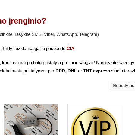
o įrenginio?
nkite, rašykite SMS, Viber, WhatsApp, Telegram)
. Pildyti užklausą galite paspaudę
ČIA
, kad jūsų įranga būtu pristatyta greitai ir saugiai? Nurodykite savo
ek kainuotu pristatymas per
DPD, DHL
ar
TNT expreso
siuntu tarny