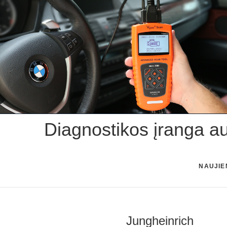
Skip
to
content
Diagnostikos įranga a
NAUJIE
Jungheinrich