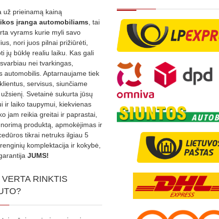
 už prieinamą kainą
ikos
įranga automobiliams
, tai
irta vyrams kurie myli savo
us, nori juos pilnai prižiūrėti,
ti jų būklę realiu laiku. Kas gali
 svarbiau nei tvarkingas,
as automobilis. Aptarnaujame tiek
 klientus, servisus, siunčiame
į užsienį. Svetainė sukurta jūsų
 ir laiko taupymui, kiekvienas
ko jam reikia greitai ir paprastai,
s norimą produktą, apmokėjimas ir
edūros tikrai netruks ilgiau 5
Įrenginių komplektacija ir kokybė,
garantija
JUMS!
 VERTA RINKTIS
UTO?