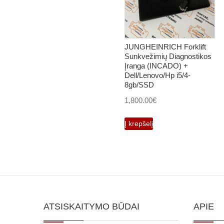
JUNGHEINRICH Forklift
Sunkvežimių Diagnostikos
Įranga (INCADO) +
Dell/Lenovo/Hp i5/4-
8gb/SSD
1,800.00
€
Į krepšelį
ATSISKAITYMO BŪDAI
APIE