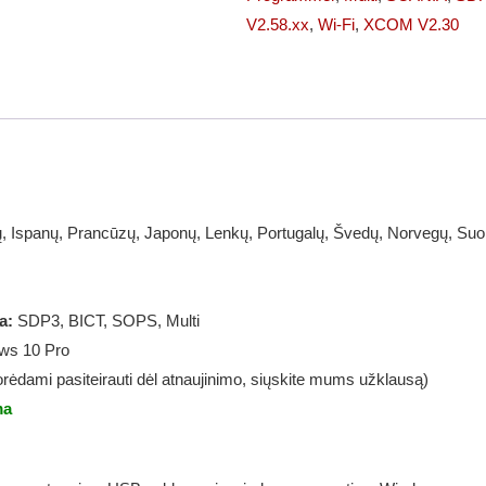
(SDP3)
V2.58.xx
,
Wi-Fi
,
XCOM V2.30
ų, Ispanų, Prancūzų, Japonų, Lenkų, Portugalų, Švedų, Norvegų, Suom
a:
SDP3, BICT, SOPS, Multi
ws 10 Pro
rėdami pasiteirauti dėl atnaujinimo, siųskite mums užklausą)
ma