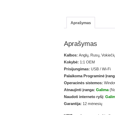
Aprašymas
Aprašymas
Kalbos:
Anglų, Rusų, Vokieči
Kokybė:
1:1 OEM
Prisijungimas:
USB / Wi-Fi
Palaikoma Programinė Įrang
Operacinės sistemos:
Windo
Atnaujinti įranga:
Galima
(No
Naudoti interneto ryšį:
Gali
Garantija:
12 mėnesių