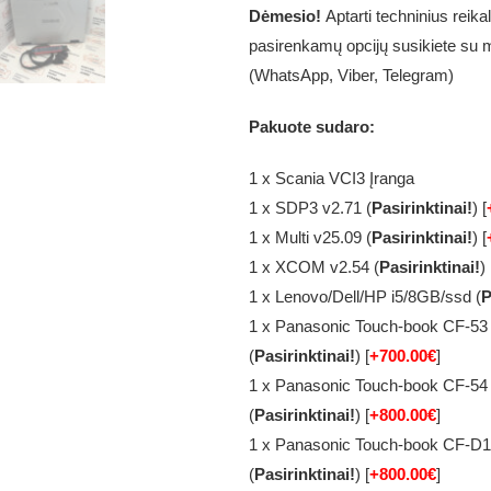
Dėmesio
!
Aptarti techninius reika
pasirenkamų opcijų susikiete su
(WhatsApp, Viber, Telegram)
Pakuote sudaro:
1 x Scania VCI3 Įranga
1 x SDP3 v2.71 (
Pasirinktinai!
) [
1 x Multi v25.09 (
Pasirinktinai!
) [
1 x XCOM v2.54 (
Pasirinktinai!
) 
1 x Lenovo/Dell/HP i5/8GB/ssd (
P
1 x Panasonic Touch-book CF-53
(
Pasirinktinai!
) [
+700.00€
]
1 x Panasonic Touch-book CF-54
(
Pasirinktinai!
) [
+800.00€
]
1 x Panasonic Touch-book CF-D1
(
Pasirinktinai!
) [
+800.00€
]