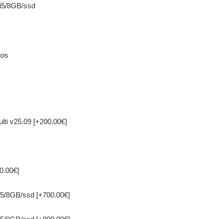
 i5/8GB/ssd
nos
lti v25.09
[+200.00€]
0.00€]
i5/8GB/ssd
[+700.00€]