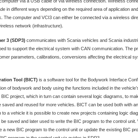
computer via a USB cable or via wireless connection. Wireless conn
in different ways depending on the required area of application and 
k. The computer and VCI3 can either be connected via a wireless dire
reless network (infrastructure).
er 3 (SDP3)
communicates with Scania vehicles and Scania industri
d to support the electrical system with CAN communication. The pr
tomer parameters, calibrations, conversions affecting the electrical 
ation Tool (BICT)
is a software tool for the Bodywork Interface Confi
ction of bodywork and body using the functions included in the vehicle’
 BIC project, which in turn can contain several logic diagrams, to m
be saved and reused for more vehicles. BICT can be used both with an
 to a vehicle it is possible to create new projects containing logic di
be saved and later used to write the BIC program to the control unit
ite a new BIC program to the control unit or update the existing BIC pro
BIC program in the control unit via guides in SDP3.