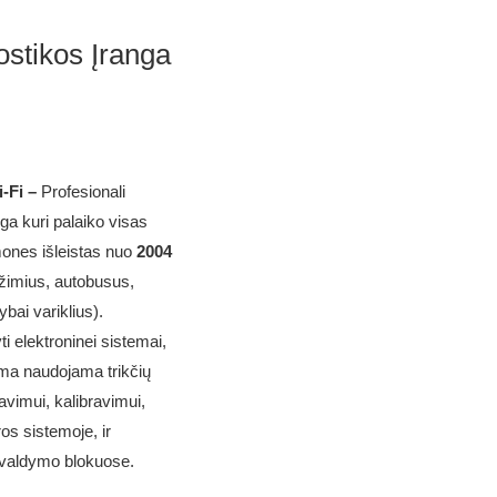
stikos Įranga
i-Fi –
Profesionali
ga kuri palaiko visas
ones išleistas nuo
2004
ežimius, autobusus,
ybai variklius).
i elektroninei sistemai,
ma naudojama trikčių
avimui, kalibravimui,
os sistemoje, ir
 valdymo blokuose.