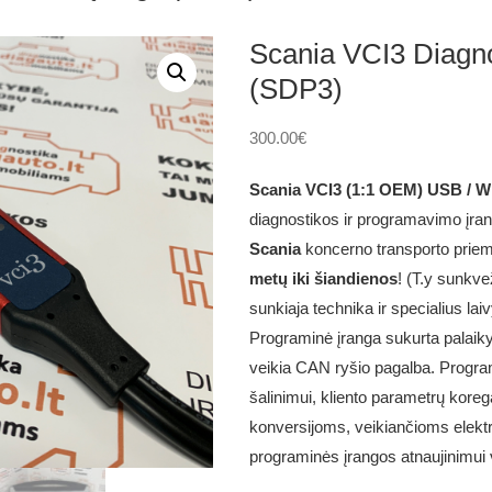
Scania VCI3 Diagno
(SDP3)
300.00
€
Scania VCI3 (1:1 OEM) USB / W
diagnostikos ir programavimo įran
Scania
koncerno transporto priem
metų iki šiandienos
! (T.y sunkv
sunkiaja technika ir specialius laiv
Programinė įranga sukurta palaikyt
veikia CAN ryšio pagalba. Progra
šalinimui, kliento parametrų koreg
konversijoms, veikiančioms elektr
programinės įrangos atnaujinimui