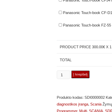
Panasonic Touch-book CF54 
Panasonic Touch-book CF-D1
Panasonic Touch-book FZ-55
PRODUCT PRICE
300.00
€ X 1
TOTAL
produkto
Į krepšelį
kiekis:
Scania
VCI3
Produkto kodas:
SDI0000002
Kat
Diagnostikos
diagnostikos įranga
,
Scania
Žymų
Įranga
Programmer
,
Multi
,
SCANIA
,
SD