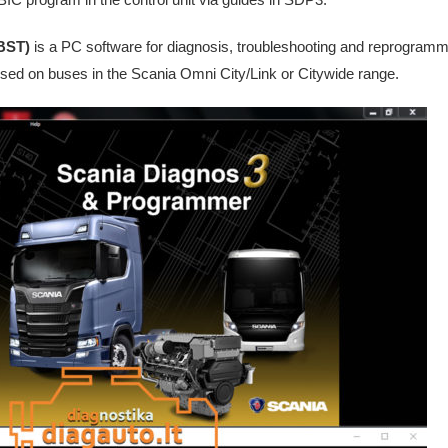
(BST)
is a PC software for diagnosis, troubleshooting and reprogrammi
used on buses in the Scania Omni City/Link or Citywide range.