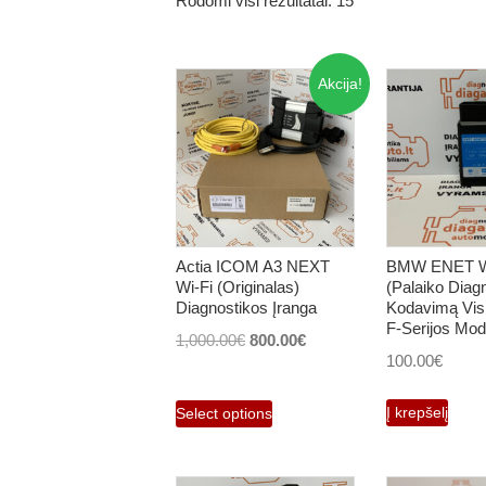
Rodomi visi rezultatai: 15
Akcija!
Actia ICOM A3 NEXT
BMW ENET Wi
Wi-Fi (Originalas)
(Palaiko Diag
Diagnostikos Įranga
Kodavimą Vi
F-Serijos Mod
Original
Current
1,000.00
€
800.00
€
100.00
€
price
price
was:
is:
Į krepšelį
Select options
1,000.00€.
800.00€.