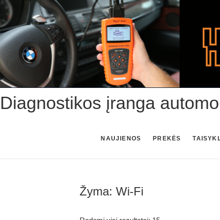
Skip
to
content
Diagnostikos įranga automo
NAUJIENOS
PREKĖS
TAISYK
Žyma:
Wi-Fi