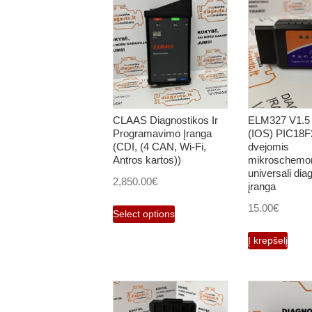
CLAAS Diagnostikos Ir
ELM327 V1.5 
Programavimo Įranga
(IOS) PIC18F
(CDI, (4 CAN, Wi-Fi,
dvejomis
Antros kartos))
mikroschemo
universali dia
2,850.00
€
įranga
15.00
€
Select options
Į krepšelį