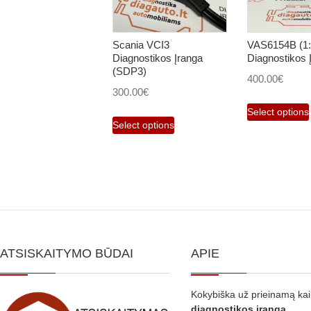
Scania VCI3
VAS6154B (1:
Diagnostikos Įranga
Diagnostikos 
(SDP3)
400.00
€
300.00
€
Select options
Select options
ATSISKAITYMO BŪDAI
APIE
Kokybiška už prieinamą ka
diagnostikos
įranga