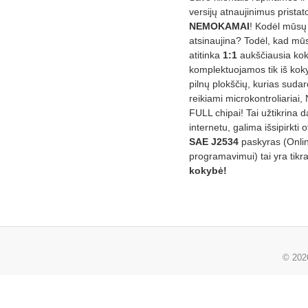
versijų atnaujinimus prista
NEMOKAMAI
! Kodėl mūsų 
atsinaujina? Todėl, kad mū
atitinka
1:1
aukščiausia ko
komplektuojamos tik iš kok
pilnų plokščių, kurias sudar
reikiami microkontroliariai,
FULL chipai! Tai užtikrina 
internetu, galima išsipirkti o
SAE J2534
paskyras (Onli
programavimui) tai yra tikr
kokybė!
© 20