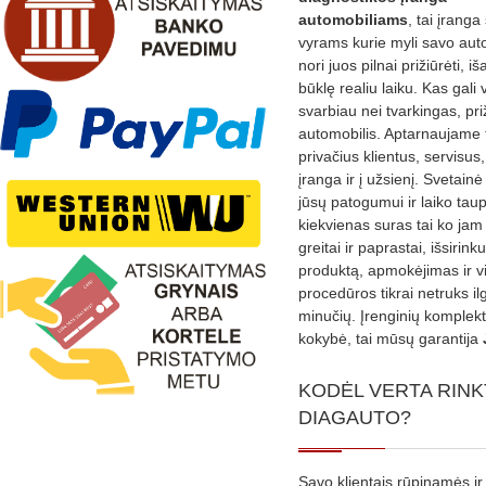
automobiliams
, tai įranga 
vyrams kurie myli savo aut
nori juos pilnai prižiūrėti, iš
būklę realiu laiku. Kas gali 
svarbiau nei tvarkingas, pri
automobilis. Aptarnaujame 
privačius klientus, servisus
įranga ir į užsienį. Svetain
jūsų patogumui ir laiko tau
kiekvienas suras tai ko jam 
greitai ir paprastai, išsirin
produktą, apmokėjimas ir v
procedūros tikrai netruks il
minučių. Įrenginių komplekta
kokybė, tai mūsų garantija
KODĖL VERTA RINK
DIAGAUTO?
Savo klientais rūpinamės ir