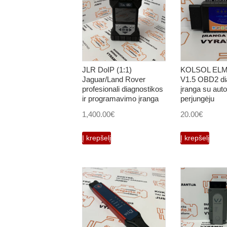
JLR DoIP (1:1)
KOLSOL ELM3
Jaguar/Land Rover
V1.5 OBD2 di
profesionali diagnostikos
įranga su auto
ir programavimo įranga
perjungėju
1,400.00
€
20.00
€
Į krepšelį
Į krepšelį