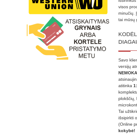
išsirinku
visos proc
minučių. 
tai mūsų 
KODĖL
DIAGA
Savo klie
versijų a
NEMOKA
atsinauji
atitinka
1
komplektu
plokščių, 
microkont
Tai užtik
išsipirkti 
(Online p
kokybė!