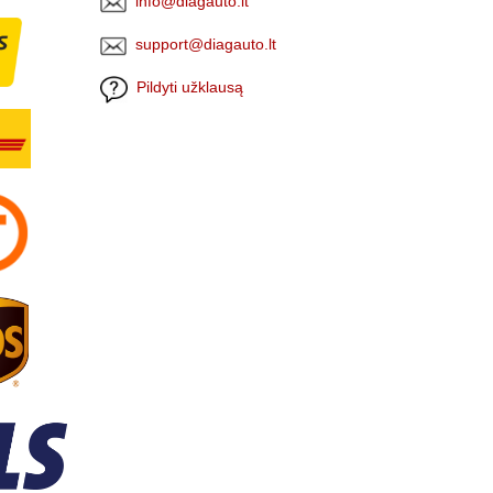
info@diagauto.lt
support@diagauto.lt
Pildyti užklausą