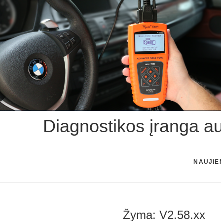
Skip
to
content
Diagnostikos įranga a
NAUJIE
Žyma:
V2.58.xx