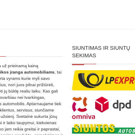
SIUNTIMAS IR SIUNTŲ
SEKIMAS
 už prieinamą kainą
ikos
įranga automobiliams
, tai
irta vyrams kurie myli savo
us, nori juos pilnai prižiūrėti,
ti jų būklę realiu laiku. Kas gali
 svarbiau nei tvarkingas,
as automobilis. Aptarnaujame tiek
 klientus, servisus, siunčiame
į užsienį. Svetainė sukurta jūsų
 ir laiko taupymui, kiekvienas
ko jam reikia greitai ir paprastai,