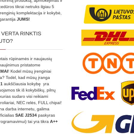
s norimą produktą, apmokėjimas ir
edūros tikrai netruks ilgiau 5
Įrenginių komplektacija ir kokybė,
garantija
JUMS!
 VERTA RINKTIS
UTO?
ntais rūpinamės ir naujausių
tnaujinimus pristatome
MAI
! Kodėl mūsų įrenginiai
na? Todėl, kad mūsų įranga
:1
aukščiausia kokybę yra
ojamos tik iš kokybiškų, pilnų
kurias sudaro visi reikiami
roliariai, NEC relės, FULL chipai!
rina darba internetu, galima
oficialias
SAE J2534
paskyras
rogramavimui) tai yra tikra
A++