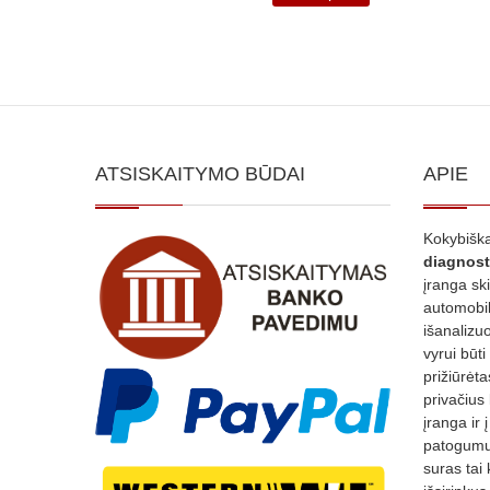
ATSISKAITYMO BŪDAI
APIE
Kokybiška
diagnost
įranga sk
automobili
išanalizuo
vyrui būti
prižiūrėt
privačius
įranga ir 
patogumui
suras tai 