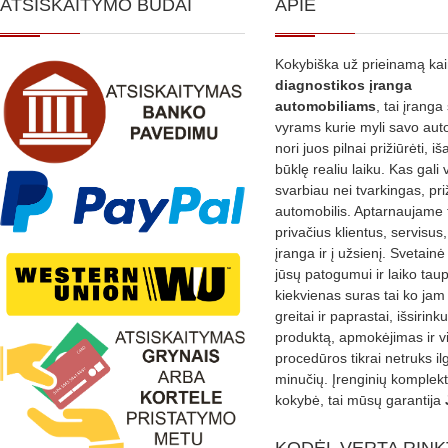
ATSISKAITYMO BŪDAI
APIE
Kokybiška už prieinamą ka
diagnostikos
įranga
automobiliams
, tai įranga 
vyrams kurie myli savo aut
nori juos pilnai prižiūrėti, iš
būklę realiu laiku. Kas gali 
svarbiau nei tvarkingas, pri
automobilis. Aptarnaujame 
privačius klientus, servisus
įranga ir į užsienį. Svetain
jūsų patogumui ir laiko tau
kiekvienas suras tai ko jam 
greitai ir paprastai, išsirin
produktą, apmokėjimas ir v
procedūros tikrai netruks il
minučių. Įrenginių komplekta
kokybė, tai mūsų garantija