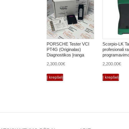
PORSCHE Tester VCI
Scorpio-LK T
PT4G (Originalas)
profesionali r
Diagnostikos Įranga
programavimo
2,300.00
€
2,200.00
€
Į krepšelį
Į krepšelį