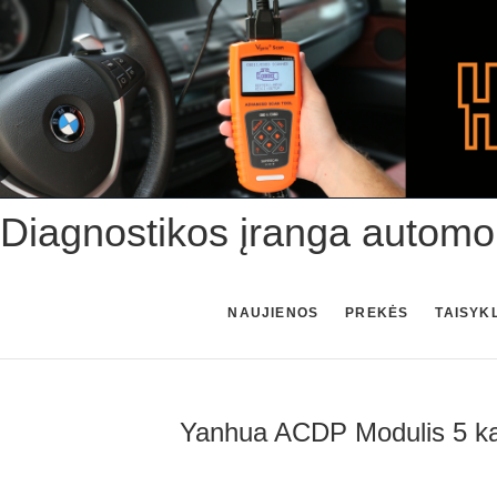
Skip
to
content
Diagnostikos įranga automo
NAUJIENOS
PREKĖS
TAISYK
Yanhua ACDP Modulis 5 kar