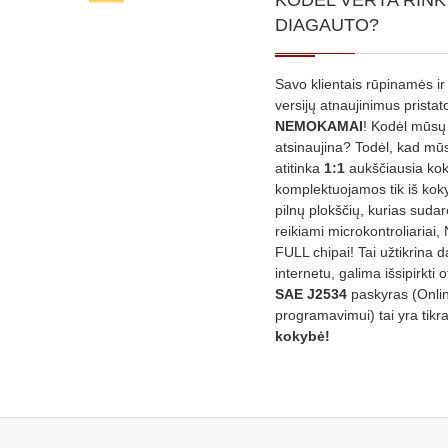
KODĖL VERTA RINK
DIAGAUTO?
Savo klientais rūpinamės ir
versijų atnaujinimus prista
NEMOKAMAI
! Kodėl mūsų 
atsinaujina? Todėl, kad mū
atitinka
1:1
aukščiausia ko
komplektuojamos tik iš kok
pilnų plokščių, kurias sudar
reikiami microkontroliariai,
FULL chipai! Tai užtikrina 
internetu, galima išsipirkti o
SAE J2534
paskyras (Onli
programavimui) tai yra tikr
kokybė!