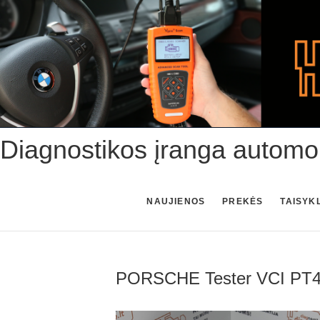
Skip
to
content
Diagnostikos įranga automo
NAUJIENOS
PREKĖS
TAISYK
PORSCHE Tester VCI PT4G 