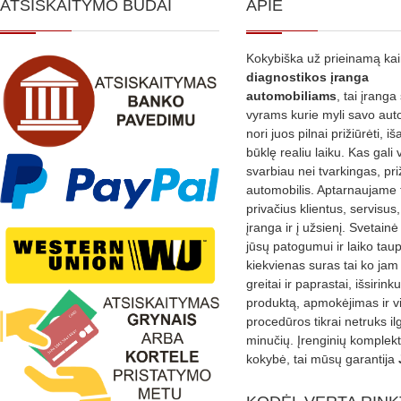
ATSISKAITYMO BŪDAI
APIE
Kokybiška už prieinamą ka
diagnostikos
įranga
automobiliams
, tai įranga 
vyrams kurie myli savo aut
nori juos pilnai prižiūrėti, iš
būklę realiu laiku. Kas gali 
svarbiau nei tvarkingas, pri
automobilis. Aptarnaujame 
privačius klientus, servisus
įranga ir į užsienį. Svetain
jūsų patogumui ir laiko tau
kiekvienas suras tai ko jam 
greitai ir paprastai, išsirin
produktą, apmokėjimas ir v
procedūros tikrai netruks il
minučių. Įrenginių komplekta
kokybė, tai mūsų garantija