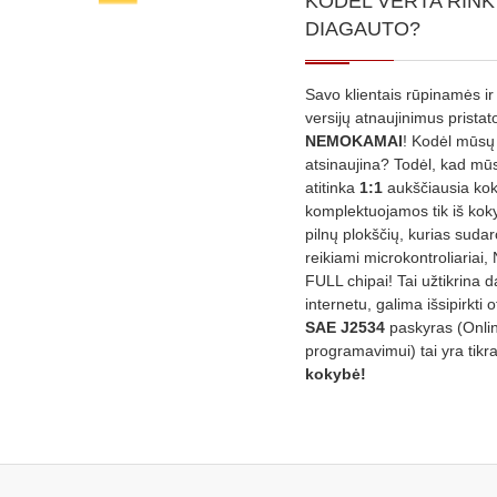
KODĖL VERTA RINK
DIAGAUTO?
Savo klientais rūpinamės ir
versijų atnaujinimus prista
NEMOKAMAI
! Kodėl mūsų 
atsinaujina? Todėl, kad mū
atitinka
1:1
aukščiausia ko
komplektuojamos tik iš kok
pilnų plokščių, kurias sudar
reikiami microkontroliariai,
FULL chipai! Tai užtikrina 
internetu, galima išsipirkti o
SAE J2534
paskyras (Onli
programavimui) tai yra tikr
kokybė!