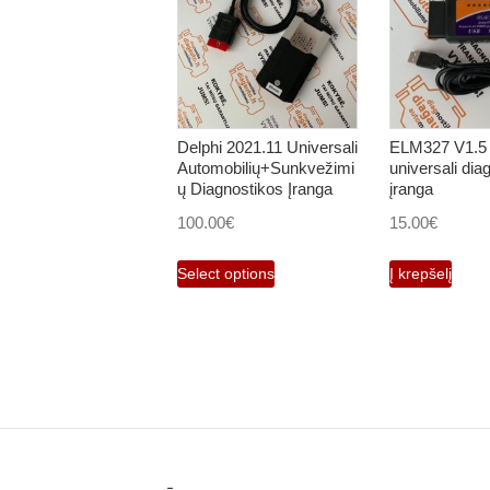
Delphi 2021.11 Universali
ELM327 V1.5
Automobilių+Sunkvežimi
universali dia
ų Diagnostikos Įranga
įranga
100.00
€
15.00
€
Select options
Į krepšelį