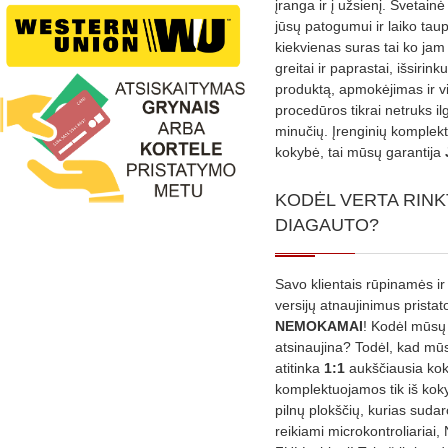
įranga ir į užsienį. Svetain
jūsų patogumui ir laiko tau
kiekvienas suras tai ko jam 
greitai ir paprastai, išsirin
produktą, apmokėjimas ir v
procedūros tikrai netruks il
minučių. Įrenginių komplekta
kokybė, tai mūsų garantija
KODĖL VERTA RINK
DIAGAUTO?
Savo klientais rūpinamės ir
versijų atnaujinimus prista
NEMOKAMAI
! Kodėl mūsų 
atsinaujina? Todėl, kad mū
atitinka
1:1
aukščiausia ko
komplektuojamos tik iš kok
pilnų plokščių, kurias sudar
reikiami microkontroliariai,