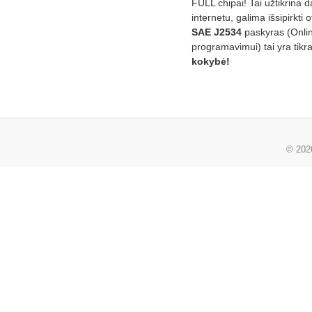
FULL chipai! Tai užtikrina 
internetu, galima išsipirkti o
SAE J2534
paskyras (Onli
programavimui) tai yra tikr
kokybė!
© 20