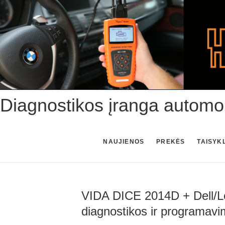
Skip
to
content
Diagnostikos įranga automo
NAUJIENOS
PREKĖS
TAISYK
VIDA DICE 2014D + Dell/Le
diagnostikos ir programavi