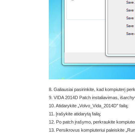
8. Galiausiai pasirinkite, kad kompiuterį per
9. VIDA 2014D Patch instaliavimas, išarchyv
10. Atidarykite „Volvo_Vida_2014D” failą;
11. Įrašykite atidarytą failą;
12. Po patch įrašymo, perkraukite kompiuter
13. Persikrovus kompiuteriui paleiskite „Ru