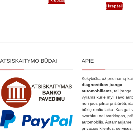
Į krepšelį
Į krepšelį
ATSISKAITYMO BŪDAI
APIE
Kokybiška už prieinamą ka
diagnostikos
įranga
automobiliams
, tai įranga 
vyrams kurie myli savo aut
nori juos pilnai prižiūrėti, iš
būklę realiu laiku. Kas gali 
svarbiau nei tvarkingas, pri
automobilis. Aptarnaujame 
privačius klientus, servisus