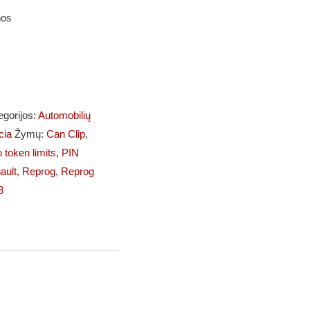
nos
egorijos:
Automobilių
cia
Žymų:
Can Clip
,
 token limits
,
PIN
ault
,
Reprog
,
Reprog
8