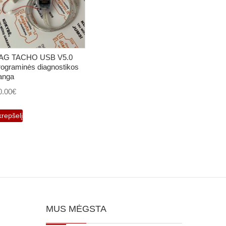
AG TACHO USB V5.0
rograminės diagnostikos
ranga
0.00
€
krepšelį
MUS MĖGSTA