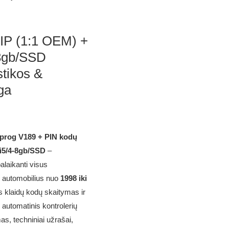
P (1:1 OEM) +
/8gb/SSD
stikos &
ga
rog V189 + PIN kodų
 i5/4-8gb/SSD
–
alaikanti visus
automobilius nuo
1998 iki
s klaidų kodų skaitymas ir
 automatinis kontrolerių
s, techniniai užrašai,