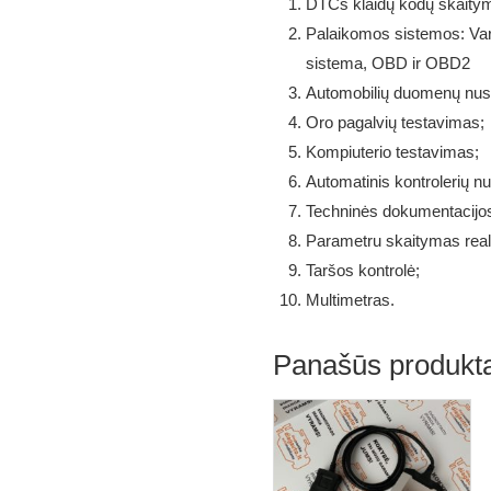
DTCs klaidų kodų skaitym
Palaikomos sistemos: Va
sistema, OBD ir OBD2
Automobilių duomenų nus
Oro pagalvių testavimas;
Kompiuterio testavimas;
Automatinis kontrolerių n
Techninės dokumentacijo
Parametru skaitymas reali
Taršos kontrolė;
Multimetras.
Panašūs produkta