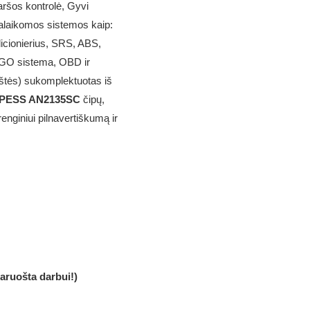
aršos kontrolė, Gyvi
 palaikomos sistemos kaip:
icionierius, SRS, ABS,
GO sistema, OBD ir
tės) sukomplektuotas iš
PESS AN2135SC
čipų,
renginiui pilnavertiškumą ir
aruošta darbui!)