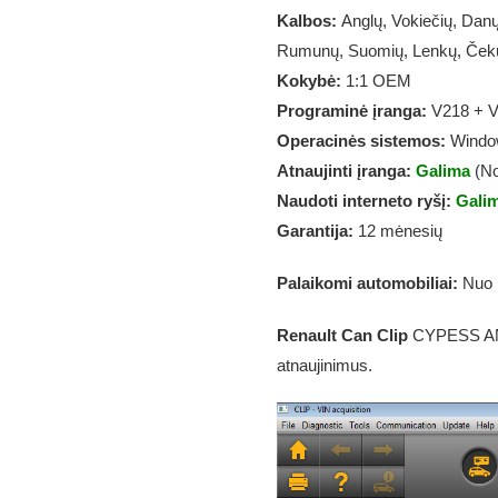
Kalbos:
Anglų, Vokiečių, Danų
Rumunų, Suomių, Lenkų, Čekų
Kokybė:
1:1 OEM
Programinė įranga:
V218 + V1
Operacinės sistemos:
Window
Atnaujinti įranga:
Galima
(No
Naudoti interneto ryšį:
Gali
Garantija:
12 mėnesių
Palaikomi automobiliai:
Nuo 1
Renault Can Clip
CYPESS AN21
atnaujinimus.