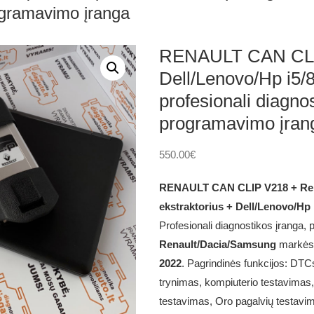
ogramavimo įranga
RENAULT CAN CLI
Dell/Lenovo/Hp i5
profesionali diagno
programavimo įran
550.00
€
RENAULT CAN CLIP V218 + Rep
ekstraktorius + Dell/Lenovo/Hp
Profesionali diagnostikos įranga, p
Renault/Dacia/Samsung
markės 
2022
. Pagrindinės funkcijos: DTC
trynimas, kompiuterio testavimas,
testavimas, Oro pagalvių testavima