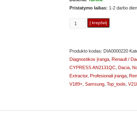
Pristatymo laikas:
1-2 darbo die
produkto
Į krepšelį
kiekis:
RENAULT
CAN
Produkto kodas:
DIA0000220
Kat
CLIP
Diagnostikos Įranga
,
Renault / Da
(1:1
CYPRESS AN2131QC
,
Dacia
,
No
OEM)
Extractor
,
Profesionali įranga
,
Ren
+
V189+
,
Samsung
,
Top_tools
,
V21
Dell/Lenovo/Hp
i5/8gb/SSD
profesionali
diagnostikos
&
programavimo