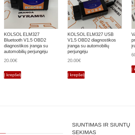
KOLSOL ELM327
KOLSOL ELM327 USB
V
Bluetooth V1.5 OBD2
V1.5 OBD2 diagnostikos
p
diagnostikos įranga su
įranga su automobilių
į
automobilių perjungėju
perjungėju
6
20.00
€
20.00
€
Į 
Į krepšelį
Į krepšelį
SIUNTIMAS IR SIUNTŲ
SEKIMAS