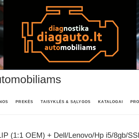
utomobiliams
NOS
PREKĖS
TAISYKLĖS & SĄLYGOS
KATALOGAI
PR
 (1:1 OEM) + Dell/Lenovo/Hp i5/8gb/SSD 