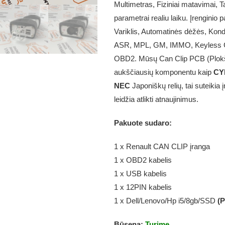
Multimetras, Fiziniai matavimai, T
parametrai realiu laiku. Įrenginio
Variklis, Automatinės dėžės, Kond
ASR, MPL, GM, IMMO, Keyless 
OBD2. Mūsų Can Clip PCB (Plokš
aukščiausių komponentu kaip
CY
NEC
Japoniškų relių, tai suteikia į
leidžia atlikti atnaujinimus.
Pakuote sudaro:
1 x Renault CAN CLIP įranga
1 x OBD2 kabelis
1 x USB kabelis
1 x 12PIN kabelis
1 x Dell/Lenovo/Hp i5/8gb/SSD
(P
Būsena:
Turime