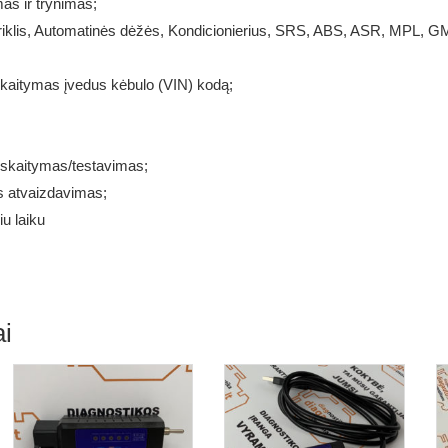
as ir trynimas;
riklis, Automatinės dėžės, Kondicionierius, SRS, ABS, ASR, MPL,
kaitymas įvedus kėbulo (VIN) kodą;
uskaitymas/testavimas;
s atvaizdavimas;
u laiku
i