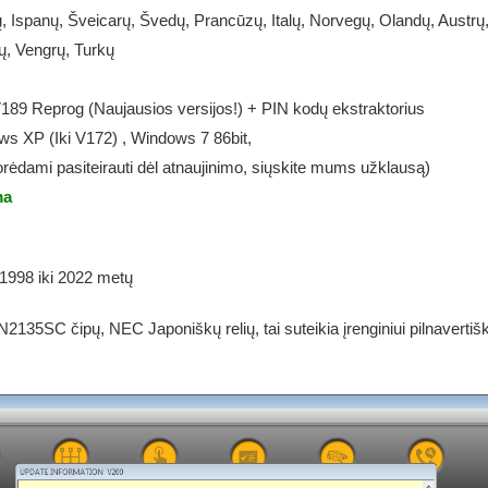
įranga
, Ispanų, Šveicarų, Švedų, Prancūzų, Italų, Norvegų, Olandų, Austrų,
, Vengrų, Turkų
89 Reprog (Naujausios versijos!) + PIN kodų ekstraktorius
s XP (Iki V172) , Windows 7 86bit,
rėdami pasiteirauti dėl atnaujinimo, siųskite mums užklausą)
ma
998 iki 2022 metų
35SC čipų, NEC Japoniškų relių, tai suteikia įrenginiui pilnavertiškum