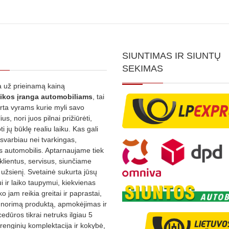
SIUNTIMAS IR SIUNTŲ
SEKIMAS
 už prieinamą kainą
ikos
įranga automobiliams
, tai
irta vyrams kurie myli savo
us, nori juos pilnai prižiūrėti,
ti jų būklę realiu laiku. Kas gali
 svarbiau nei tvarkingas,
as automobilis. Aptarnaujame tiek
 klientus, servisus, siunčiame
į užsienį. Svetainė sukurta jūsų
 ir laiko taupymui, kiekvienas
ko jam reikia greitai ir paprastai,
s norimą produktą, apmokėjimas ir
edūros tikrai netruks ilgiau 5
Įrenginių komplektacija ir kokybė,