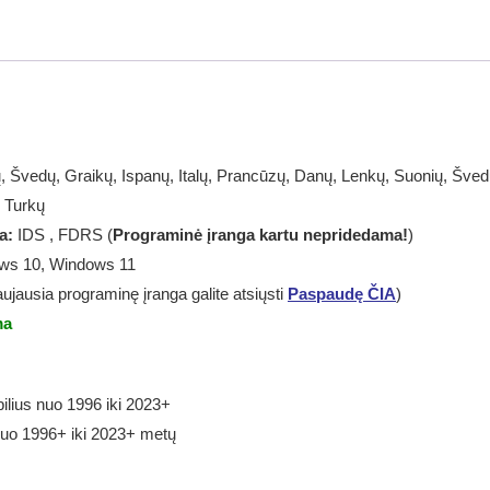
programavimo
įranga
, Švedų, Graikų, Ispanų, Italų, Prancūzų, Danų, Lenkų, Suonių, Šved
, Turkų
ga:
IDS , FDRS (
Programinė įranga kartu nepridedama!
)
s 10, Windows 11
ujausia programinę įranga galite atsiųsti
Paspaudę ČIA
)
ma
ilius nuo
1996 iki 2023+
uo 1996+ iki 2023+ metų