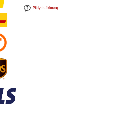
Pildyti užklausą