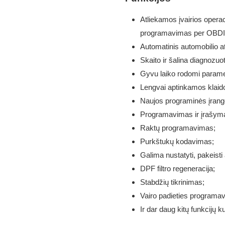
Atliekamos įvairios oper
programavimas per OBDII 
Automatinis automobilio a
Skaito ir šalina diagnozu
Gyvu laiko rodomi parametr
Lengvai aptinkamos klaido
Naujos programinės įra
Programavimas ir įrašymas
Raktų programavimas;
Purkštukų kodavimas;
Galima nustatyti, pakeisti a
DPF filtro regeneracija;
Stabdžių tikrinimas;
Vairo padieties programa
Ir dar daug kitų funkcijų k