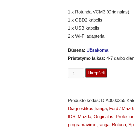
1 x Rotunda VCM3 (Originalas)
1 x OBD2 kabelis
1 x USB kabelis
2 x Wi-Fi adapteriai
Būsena:
Užsakoma
Pristatymo laikas:
4-7 darbo die
produkto
Į krepšelį
kiekis:
Rotunda
VCM3
Produkto kodas:
DIA0000355
Kat
(Originalas)
Diagnostikos Įranga
,
Ford / Mazd
profesionali
IDS
,
Mazda
,
Originalas
,
Profesion
diagnostikos
programavimo įranga
,
Rotuna
,
Sp
&