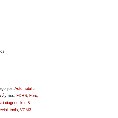
nos
egorijos:
Automobilių
a
Žymos:
FDRS
,
Ford
,
ali diagnostikos &
ecial_tools
,
VCM3