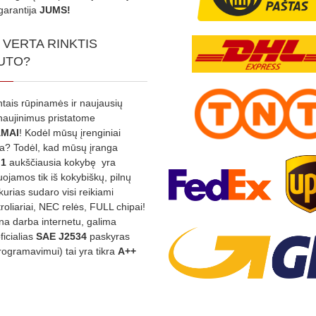
garantija
JUMS!
 VERTA RINKTIS
UTO?
ntais rūpinamės ir naujausių
tnaujinimus pristatome
MAI
! Kodėl mūsų įrenginiai
na? Todėl, kad mūsų įranga
:1
aukščiausia kokybę yra
ojamos tik iš kokybiškų, pilnų
kurias sudaro visi reikiami
roliariai, NEC relės, FULL chipai!
rina darba internetu, galima
oficialias
SAE J2534
paskyras
rogramavimui) tai yra tikra
A++