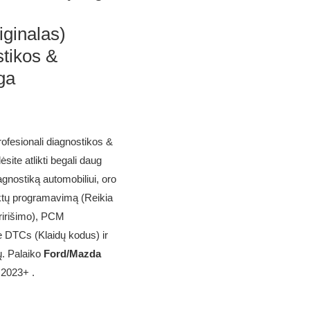
ginalas)
stikos &
ga
ofesionali diagnostikos &
site atlikti begali daug
iagnostiką automobiliui, oro
ktų programavimą (Reikia
ririšimo), PCM
te DTCs (Klaidų kodus) ir
ų. Palaiko
Ford/Mazda
 2023+ .