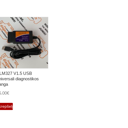
LM327 V1.5 USB
niversali diagnostikos
ranga
5.00
€
krepšelį