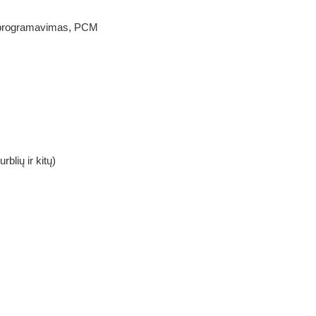
ų, programavimas, PCM
lių ir kitų)