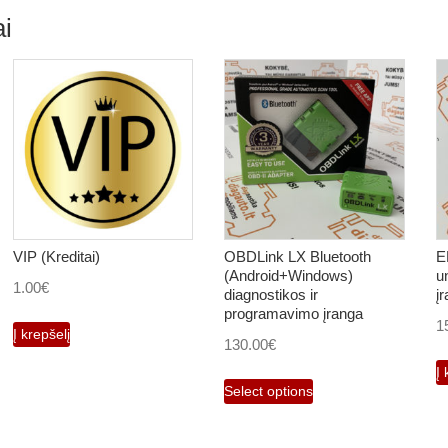
i
VIP (Kreditai)
OBDLink LX Bluetooth
E
(Android+Windows)
u
1.00
€
diagnostikos ir
į
programavimo įranga
1
Į krepšelį
130.00
€
Į 
Select options