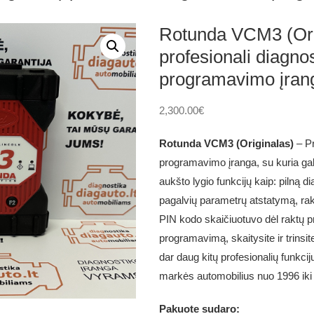
Rotunda VCM3 (Ori
profesionali diagno
programavimo įran
2,300.00
€
Rotunda VCM3 (Originalas)
– Pr
programavimo įranga, su kuria galė
aukšto lygio funkcijų kaip: pilną d
pagalvių parametrų atstatymą, ra
PIN kodo skaičiuotuvo dėl raktų p
programavimą, skaitysite ir trinsi
dar daug kitų profesionalių funkcij
markės automobilius nuo
1996 iki
Pakuote sudaro: