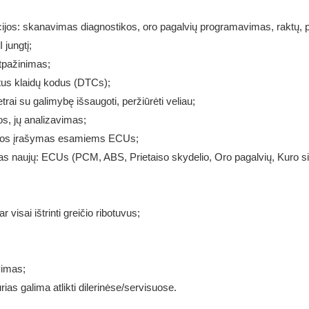
acijos: skanavimas diagnostikos, oro pagalvių programavimas, rakt
jungtį;
tpažinimas;
otus klaidų kodus (DTCs);
ai su galimybę išsaugoti, peržiūrėti veliau;
s, jų analizavimas;
ngos įrašymas esamiems ECUs;
 naujų: ECUs (PCM, ABS, Prietaiso skydelio, Oro pagalvių, Kuro siurb
r visai ištrinti greičio ribotuvus;
vimas;
urias galima atlikti dilerinėse/servisuose.