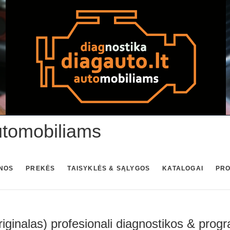
utomobiliams
NOS
PREKĖS
TAISYKLĖS & SĄLYGOS
KATALOGAI
PR
ginalas) profesionali diagnostikos & prog