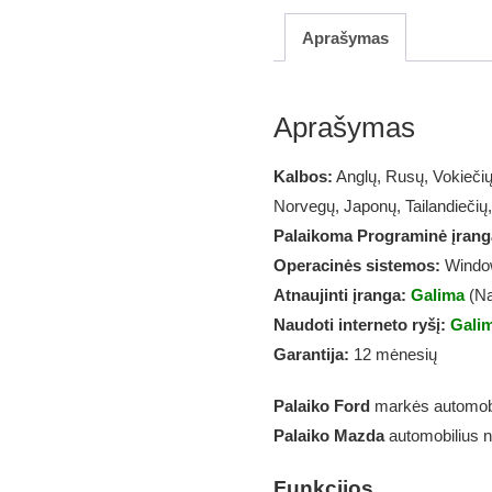
Aprašymas
Aprašymas
Kalbos:
Anglų, Rusų, Vokiečių
Norvegų, Japonų, Tailandiečių
Palaikoma Programinė įran
Operacinės sistemos:
Window
Atnaujinti įranga:
Galima
(Na
Naudoti interneto ryšį:
Gali
Garantija:
12 mėnesių
Palaiko Ford
markės automob
Palaiko Mazda
automobilius n
Funkcijos