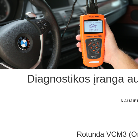
Skip
to
content
Diagnostikos įranga a
NAUJIE
Rotunda VCM3 (Ori