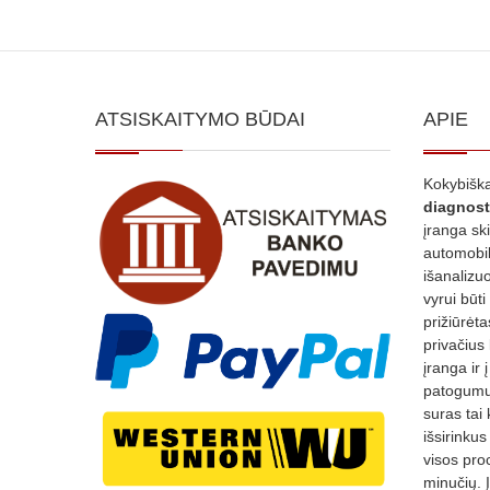
ATSISKAITYMO BŪDAI
APIE
Kokybiška
diagnost
įranga sk
automobili
išanalizuo
vyrui būti
prižiūrėt
privačius
įranga ir 
patogumui
suras tai 
išsirinku
visos proc
minučių. 