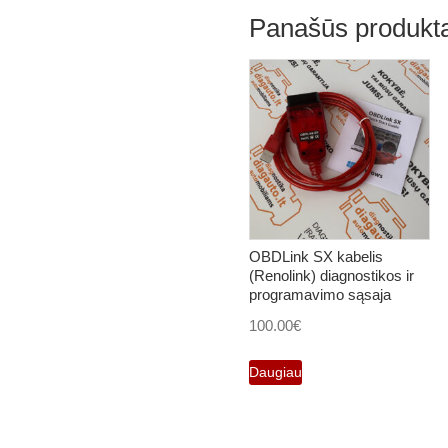
Panašūs produkta
OBDLink SX kabelis
(Renolink) diagnostikos ir
programavimo sąsaja
100.00
€
Daugiau