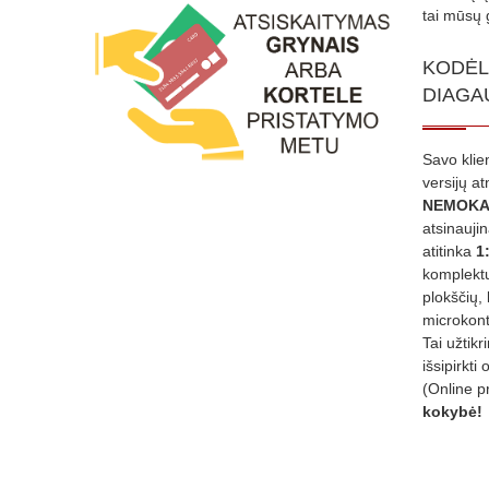
tai mūsų 
KODĖL
DIAGA
Savo klie
versijų a
NEMOKA
atsinauji
atitinka
1
komplektu
plokščių, 
microkont
Tai užtik
išsipirkti 
(Online p
kokybė!