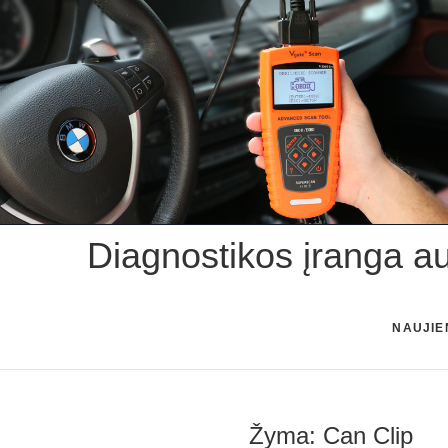
Skip
to
content
Diagnostikos įranga a
NAUJIE
Žyma:
Can Clip