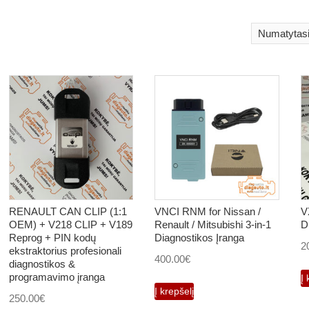
RENAULT CAN CLIP (1:1
VNCI RNM for Nissan /
V
OEM) + V218 CLIP + V189
Renault / Mitsubishi 3-in-1
D
Reprog + PIN kodų
Diagnostikos Įranga
2
ekstraktorius profesionali
400.00
€
diagnostikos &
programavimo įranga
Į 
Į krepšelį
250.00
€