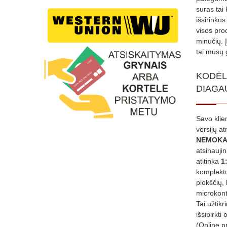
suras tai 
išsirinku
visos proc
minučių. 
tai mūsų 
KODĖL
DIAGA
Savo klie
versijų a
NEMOKA
atsinauji
atitinka
1
komplektu
plokščių, 
microkont
Tai užtik
išsipirkti 
(Online p