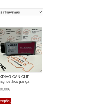
XDIAG CAN CLIP
iagnostikos įranga
00.00
€
krepšelį