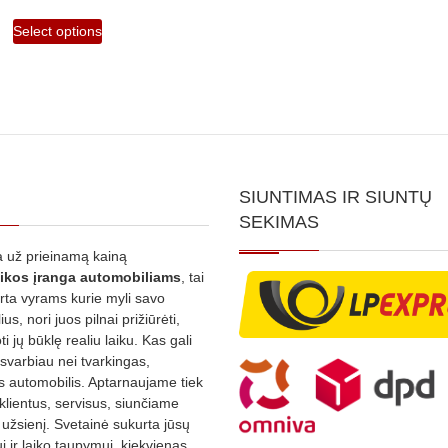
Select options
SIUNTIMAS IR SIUNTŲ
SEKIMAS
 už prieinamą kainą
ikos
įranga automobiliams
, tai
irta vyrams kurie myli savo
us, nori juos pilnai prižiūrėti,
ti jų būklę realiu laiku. Kas gali
 svarbiau nei tvarkingas,
as automobilis. Aptarnaujame tiek
 klientus, servisus, siunčiame
į užsienį. Svetainė sukurta jūsų
 ir laiko taupymui, kiekvienas