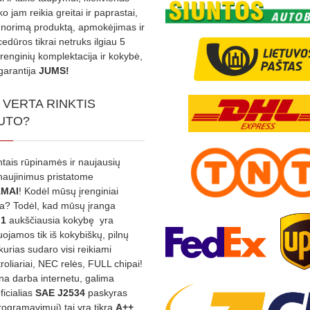
ko jam reikia greitai ir paprastai,
s norimą produktą, apmokėjimas ir
edūros tikrai netruks ilgiau 5
Įrenginių komplektacija ir kokybė,
garantija
JUMS!
 VERTA RINKTIS
UTO?
ntais rūpinamės ir naujausių
tnaujinimus pristatome
MAI
! Kodėl mūsų įrenginiai
na? Todėl, kad mūsų įranga
:1
aukščiausia kokybę yra
ojamos tik iš kokybiškų, pilnų
kurias sudaro visi reikiami
roliariai, NEC relės, FULL chipai!
rina darba internetu, galima
oficialias
SAE J2534
paskyras
rogramavimui) tai yra tikra
A++