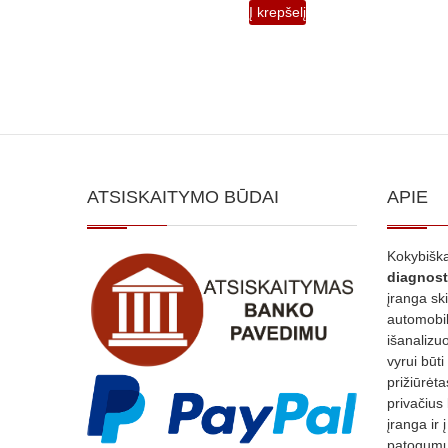
Į krepšelį
ATSISKAITYMO BŪDAI
APIE
Kokybiška
diagnost
įranga sk
automobili
išanalizuo
vyrui būti
prižiūrėt
privačius
įranga ir 
patogumui