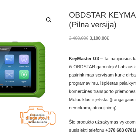
OBDSTAR KEYMA
(Pilna versija)
Original
Current
3,400.00
€
3,100.00
€
price
price
was:
is:
KeyMaster G3
– Tai naujausios k
3,400.00€.
3,100.00€.
iš OBDSTAR gamintojo! Labiausiai 
pasirinkimas servisam kurie dirba 
programavimu. Išplėstas palaiky
komercines transporto priemones,
Motociklus ir jet-ski. (Įranga gaus
nemokamų atnaujinimų)
Šio produkto užsakymas vykdomas
susisiekti telefonu
+370 683 0701