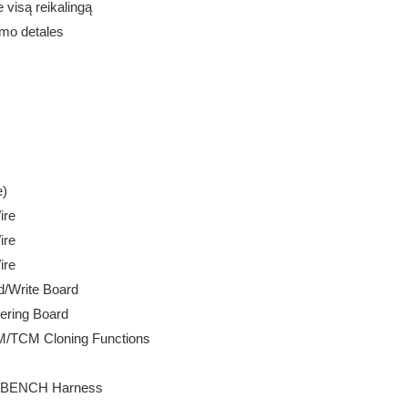
 visą reikalingą
ymo detales
e)
ire
ire
ire
d/Write Board
dering Board
CM/TCM Cloning Functions
ng BENCH Harness