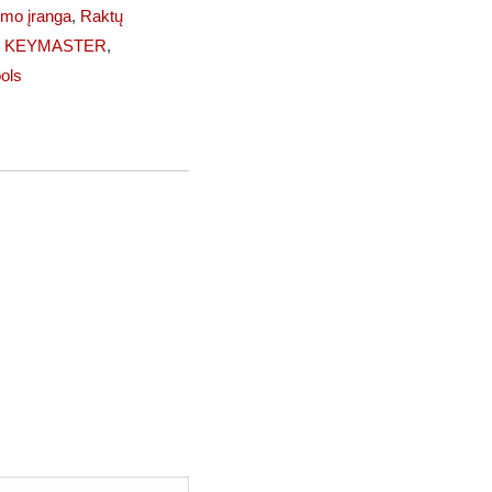
imo įranga
,
Raktų
,
KEYMASTER
,
ols