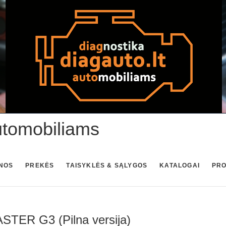
utomobiliams
NOS
PREKĖS
TAISYKLĖS & SĄLYGOS
KATALOGAI
PR
ER G3 (Pilna versija)