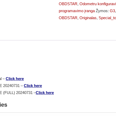
versija)
OBDSTAR
,
Odometru konfigurav
programavimo įranga
Žymos:
G3
OBDSTAR
,
Originalas
,
Special_to
l –
Click here
 20240731 –
Click here
FULL) 20240731 –
Click here
ies