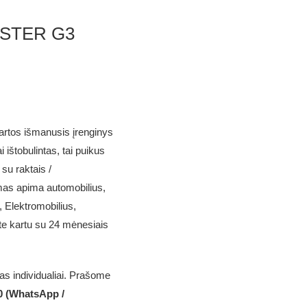
STER G3
artos išmanusis įrenginys
ištobulintas, tai puikus
su raktais /
mas apima automobilius,
 Elektromobilius,
ite kartu su 24 mėnesiais
 individualiai. Prašome
0 (WhatsApp /