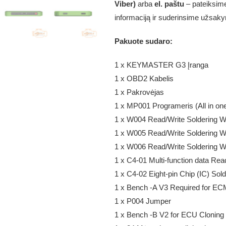
Viber)
arba
el. paštu
– pateiksime
informaciją ir suderinsime užsak
Pakuote sudaro:
1 x KEYMASTER G3 Įranga
1 x OBD2 Kabelis
1 x Pakrovėjas
1 x MP001 Programeris (All in on
1 x W004 Read/Write Soldering W
1 x W005 Read/Write Soldering W
1 x W006 Read/Write Soldering W
1 x C4-01 Multi-function data Rea
1 x C4-02 Eight-pin Chip (IC) Sol
1 x Bench -A V3 Required for E
1 x P004 Jumper
1 x Bench -B V2 for ECU Cloni