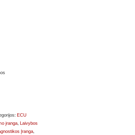
nos
egorijos:
ECU
mo įranga
,
Laivybos
agnostikos Įranga
,