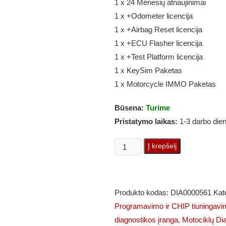
1 x 24 Mėnesių atnaujinimai
1 x +Odometer licencija
1 x +Airbag Reset licencija
1 x +ECU Flasher licencija
1 x +Test Platform licencija
1 x KeySim Paketas
1 x Motorcycle IMMO Paketas
Būsena:
Turime
Pristatymo laikas:
1-3 darbo die
produkto
Į krepšelį
kiekis:
OBDSTAR
KEYMASTER
Produkto kodas:
DIA0000561
Kat
G3
Programavimo ir CHIP tiuningavi
(Pilna
diagnostikos įranga
,
Motociklų Di