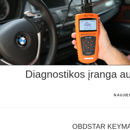
Skip
to
content
Diagnostikos įranga a
NAUJIE
OBDSTAR KEYMAST