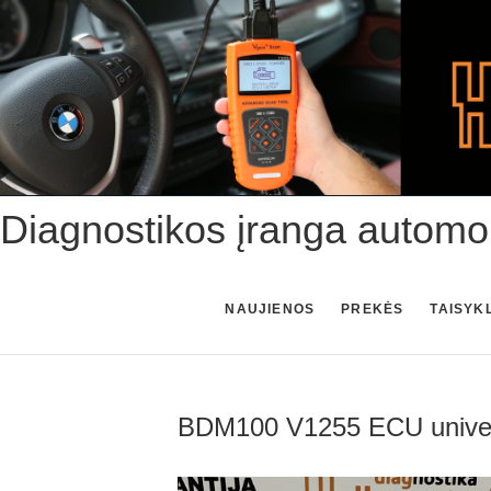
Skip
to
content
Diagnostikos įranga automo
NAUJIENOS
PREKĖS
TAISYK
BDM100 V1255 ECU univers