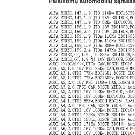
Palaikomų automobilių sąrašas