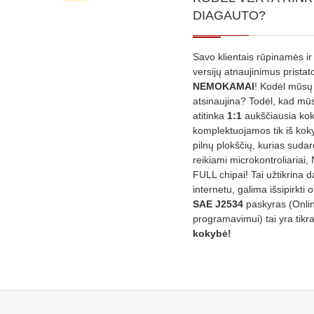
DIAGAUTO?
Savo klientais rūpinamės ir
versijų atnaujinimus prista
NEMOKAMAI
! Kodėl mūsų 
atsinaujina? Todėl, kad mū
atitinka
1:1
aukščiausia ko
komplektuojamos tik iš kok
pilnų plokščių, kurias sudar
reikiami microkontroliariai,
FULL chipai! Tai užtikrina 
internetu, galima išsipirkti o
SAE J2534
paskyras (Onli
programavimui) tai yra tikr
kokybė!