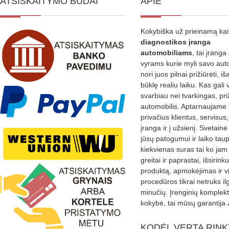
ATSISKAITYMO BŪDAI
APIE
Kokybiška už prieinamą ka
diagnostikos
įranga
automobiliams
, tai įranga 
vyrams kurie myli savo aut
nori juos pilnai prižiūrėti, iš
būklę realiu laiku. Kas gali 
svarbiau nei tvarkingas, pri
automobilis. Aptarnaujame 
privačius klientus, servisus
įranga ir į užsienį. Svetain
jūsų patogumui ir laiko tau
kiekvienas suras tai ko jam 
greitai ir paprastai, išsirin
produktą, apmokėjimas ir v
procedūros tikrai netruks il
minučių. Įrenginių komplekta
kokybė, tai mūsų garantija
KODĖL VERTA RINK