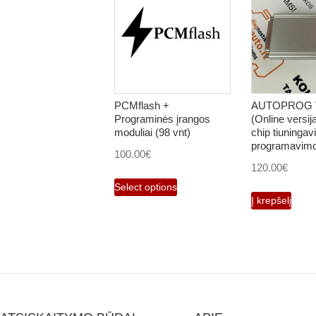
PCMflash +
AUTOPROG V
Programinės įrangos
(Online versi
moduliai (98 vnt)
chip tiuningav
programavimo
100.00
€
120.00
€
Select options
Į krepšelį