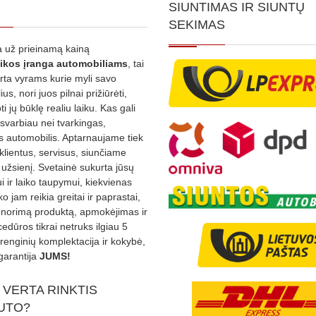
SIUNTIMAS IR SIUNTŲ
SEKIMAS
 už prieinamą kainą
ikos
įranga automobiliams
, tai
irta vyrams kurie myli savo
us, nori juos pilnai prižiūrėti,
ti jų būklę realiu laiku. Kas gali
 svarbiau nei tvarkingas,
as automobilis. Aptarnaujame tiek
 klientus, servisus, siunčiame
į užsienį. Svetainė sukurta jūsų
 ir laiko taupymui, kiekvienas
ko jam reikia greitai ir paprastai,
s norimą produktą, apmokėjimas ir
edūros tikrai netruks ilgiau 5
Įrenginių komplektacija ir kokybė,
garantija
JUMS!
 VERTA RINKTIS
UTO?