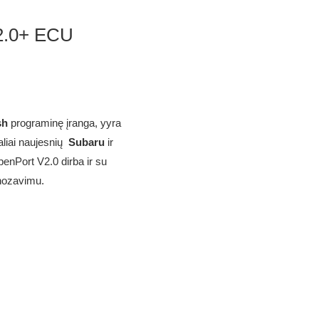
V2.0+ ECU
sh
programinę įranga, yyra
daliai naujesnių
Subaru
ir
penPort V2.0 dirba ir su
nozavimu.