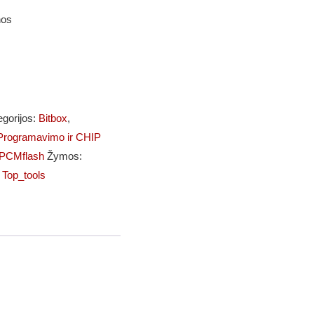
nos
egorijos:
Bitbox
,
rogramavimo ir CHIP
PCMflash
Žymos:
,
Top_tools