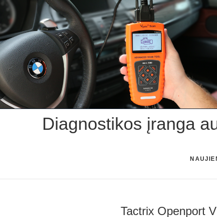
Skip
to
content
Diagnostikos įranga a
NAUJIE
Tactrix Openport