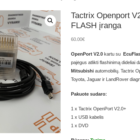
Tactrix Openport 
FLASH įranga
60.00
€
OpenPort V2.0
kartu su
EcuFla
pajėgus atlikti flashinimą dideliai 
Mitsubishi
automobilių. Tactrix O
Toyota, Jaguar ir LandRover diag
Pakuote sudaro:
1 x Tactrix OpenPort V2.0+
1 x USB kabelis
1 x DVD