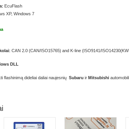
a:
EcuFlash
ws XP, Windows 7
ma
kolai:
CAN 2.0 (CAN/ISO15765) and K-line (ISO9141/ISO14230(KWP2
dows DLL
ti flashinimą dideliai daliai naujesnių
Subaru
ir
Mitsubishi
automobil
i