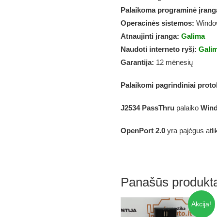
Palaikoma programinė įrang
Operacinės sistemos:
Windo
Atnaujinti įranga:
Galima
Naudoti interneto ryšį:
Gali
Garantija:
12 mėnesių
Palaikomi pagrindiniai proto
J2534 PassThru
palaiko
Win
OpenPort 2.0
yra pajėgus atlik
Panašūs produkta
Akcija!