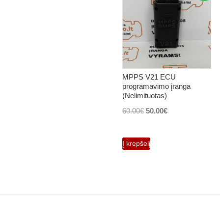
MPPS V21 ECU
programavimo įranga
(Nelimituotas)
Original
Current
60.00
€
50.00
€
price
price
was:
is:
Į krepšelį
60.00€.
50.00€.