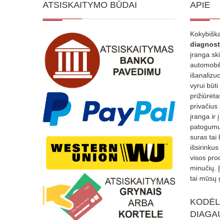
ATSISKAITYMO BŪDAI
APIE
Kokybiška
diagnost
įranga sk
automobili
išanalizuo
vyrui būti
prižiūrėt
privačius
įranga ir 
patogumui
suras tai 
išsirinku
visos proc
minučių. 
tai mūsų 
KODĖL
DIAGA