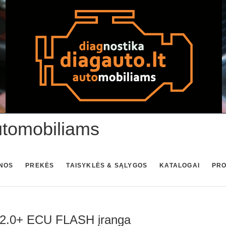
utomobiliams
NOS
PREKĖS
TAISYKLĖS & SĄLYGOS
KATALOGAI
PR
 V2.0+ ECU FLASH įranga