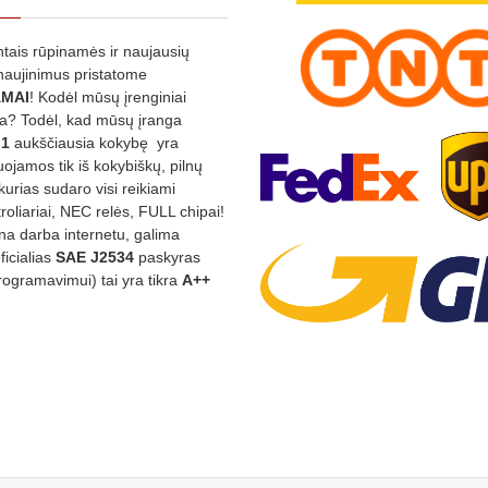
ntais rūpinamės ir naujausių
tnaujinimus pristatome
MAI
! Kodėl mūsų įrenginiai
na? Todėl, kad mūsų įranga
:1
aukščiausia kokybę yra
ojamos tik iš kokybiškų, pilnų
kurias sudaro visi reikiami
roliariai, NEC relės, FULL chipai!
rina darba internetu, galima
oficialias
SAE J2534
paskyras
rogramavimui) tai yra tikra
A++