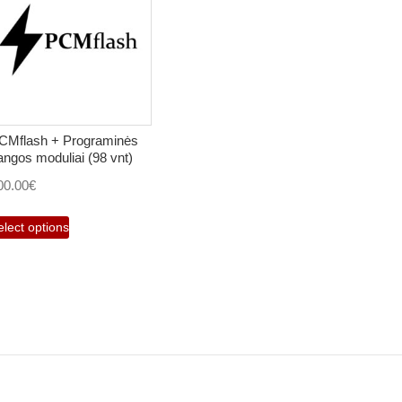
CMflash + Programinės
rangos moduliai (98 vnt)
00.00
€
elect options