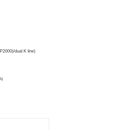
000)/dual K line)
ių