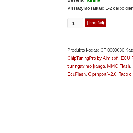
Būsena:
Turime
Pristatymo laikas:
1-2 darbo die
produkto
Į krepšelį
kiekis:
Tactrix
Openport
Produkto kodas:
CTI0000036
Kat
V2.0+
ChipTuningPro by Almisoft
,
ECU P
ECU
tiuningavimo įranga
,
MMC Flash
,
FLASH
EcuFlash
,
Openport V2.0
,
Tactric
įranga