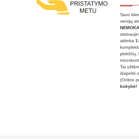
Savo klie
versijų a
NEMOKA
atsinauji
atitinka
1
komplektu
plokščių, 
microkont
Tai užtik
išsipirkti 
(Online p
kokybė!