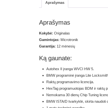
Aprašymas
Aprašymas
Kokybė:
Originalas
Gamintojas:
Microtronik
Garantija:
12 mėnesių
Ką gaunate:
Autohex II įranga WVCI HW 5.
BMW programinė įranga Lite Locksmith 
Raktų programavimo licencija.
HexTag programuotojas BDM ir raktų p
Nemokama 30 dienų Chip Tuning licenc
BMW ISTA/D tvarkyklė, skirta naudoti d
1 metų techninė pagalba.