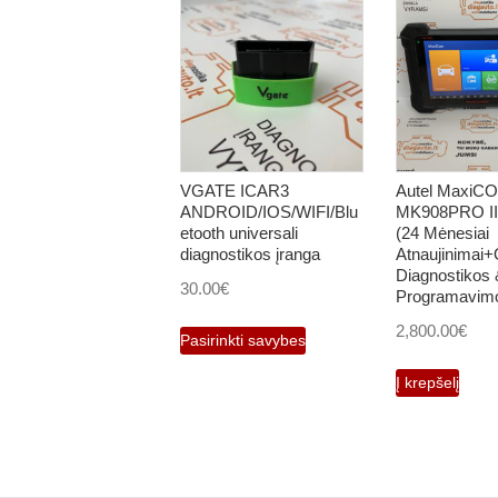
VGATE ICAR3
Autel MaxiC
ANDROID/IOS/WIFI/Blu
MK908PRO II
etooth universali
(24 Mėnesiai
diagnostikos įranga
Atnaujinimai+
Diagnostikos 
30.00
€
Programavimo
This
2,800.00
€
Pasirinkti savybes
product
Į krepšelį
has
multiple
variants.
The