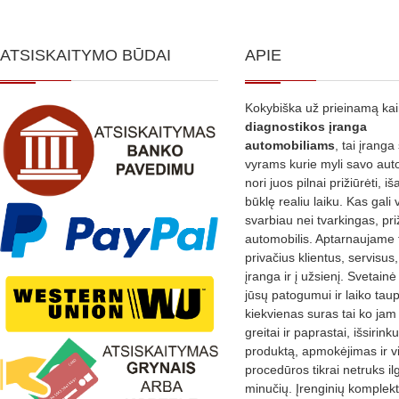
options
may
ATSISKAITYMO BŪDAI
APIE
be
chosen
on
Kokybiška už prieinamą ka
the
diagnostikos
įranga
automobiliams
, tai įranga 
product
vyrams kurie myli savo aut
page
nori juos pilnai prižiūrėti, iš
būklę realiu laiku. Kas gali 
svarbiau nei tvarkingas, pri
automobilis. Aptarnaujame 
privačius klientus, servisus
įranga ir į užsienį. Svetain
jūsų patogumui ir laiko tau
kiekvienas suras tai ko jam 
greitai ir paprastai, išsirin
produktą, apmokėjimas ir v
procedūros tikrai netruks il
minučių. Įrenginių komplekta