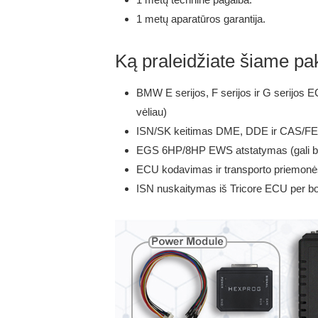
1 metų aparatūros garantija.
Ką praleidžiate šiame pa
BMW E serijos, F serijos ir G serijos 
vėliau)
ISN/SK keitimas DME, DDE ir CAS/FEM
EGS 6HP/8HP EWS atstatymas (gali bū
ECU kodavimas ir transporto priemonė
ISN nuskaitymas iš Tricore ECU per boo