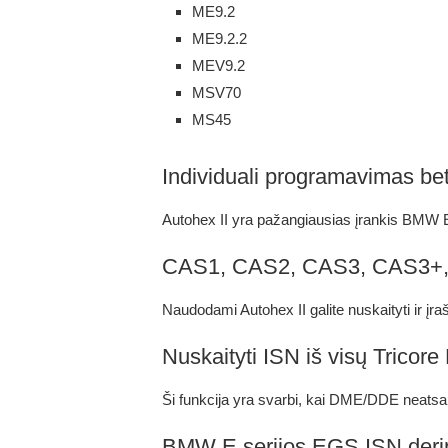
ME9.2
ME9.2.2
MEV9.2
MSV70
MS45
Individuali programavimas be
Autohex II yra pažangiausias įrankis BMW ECU
CAS1, CAS2, CAS3, CAS3+,
Naudodami Autohex II galite nuskaityti ir įraš
Nuskaityti ISN iš visų Trico
Ši funkcija yra svarbi, kai DME/DDE neatsak
BMW E serijos EGS ISN der