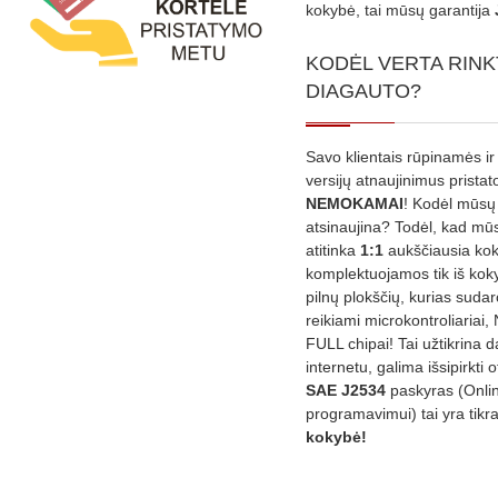
kokybė, tai mūsų garantija
KODĖL VERTA RINK
DIAGAUTO?
Savo klientais rūpinamės ir
versijų atnaujinimus prista
NEMOKAMAI
! Kodėl mūsų 
atsinaujina? Todėl, kad mū
atitinka
1:1
aukščiausia ko
komplektuojamos tik iš kok
pilnų plokščių, kurias sudar
reikiami microkontroliariai,
FULL chipai! Tai užtikrina 
internetu, galima išsipirkti o
SAE J2534
paskyras (Onli
programavimui) tai yra tikr
kokybė!