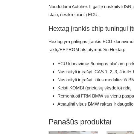
Naudodami Autohex II galite nuskaityti 
stalo, nesikreipiant į ECU.
Hextag įrankis chip tuningui į
Hextag yra galingas įrankis ECU klonavimui,
raktų/EEPROM atstatymui. Su Hextag:
ECU klonavimas/tuningas plačiam preki
Nuskaityti ir įrašyti CAS 1, 2, 3, 4 i
Nuskaityti ir įrašyti kitus modulius iš
Keisti KOMBI (prietaisų skydelio) ridą
Remontuoti FRM BMW su vienu pasp
Atnaujinti visus BMW raktus ir daugelio 
Panašūs produktai