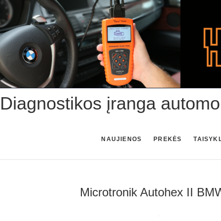
Skip
to
content
Diagnostikos įranga automo
NAUJIENOS
PREKĖS
TAISYK
Microtronik Autohex II BM