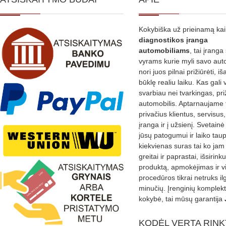
Kokybiška už prieinamą ka
diagnostikos
įranga
automobiliams
, tai įranga 
vyrams kurie myli savo aut
nori juos pilnai prižiūrėti, iš
būklę realiu laiku. Kas gali 
svarbiau nei tvarkingas, pri
automobilis. Aptarnaujame 
privačius klientus, servisus
įranga ir į užsienį. Svetain
jūsų patogumui ir laiko tau
kiekvienas suras tai ko jam 
greitai ir paprastai, išsirin
produktą, apmokėjimas ir v
procedūros tikrai netruks il
minučių. Įrenginių komplekta
kokybė, tai mūsų garantija
KODĖL VERTA RINK