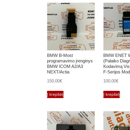
BMW B-Most
BMW ENET Wi
programavimo įrenginys
(Palaiko Diag
BMW ICOM A2/A3
Kodavimą Vi
NEXT/Actia
F-Serijos Mod
150.00
€
100.00
€
Į krepšelį
Į krepšelį