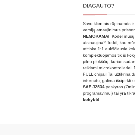
DIAGAUTO?
Savo klientais rūpinamės ir
versijų atnaujinimus prista
NEMOKAMAI
! Kodėl mūsų 
atsinaujina? Todėl, kad mū
atitinka
1:1
aukščiausia ko
komplektuojamos tik iš kok
pilnų plokščių, kurias sudar
reikiami microkontroliariai,
FULL chipai! Tai užtikrina 
internetu, galima išsipirkti o
SAE J2534
paskyras (Onli
programavimui) tai yra tikr
kokybė!