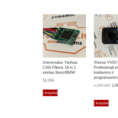
Universalus Yanhua
Xhorse VVD
CAN Filteris 18 in 1
Profesionali im
skirtas Benz/BMW
kodavimo ir
programavimo
50.00
€
Orig
1,200.00
€
1,0
pri
Į krepšelį
was
Į krepšelį
1,2