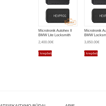
Microtronik Autohex II
Microtronik Au
BMW Lite Locksmith
BMW Locksmi
2,400.00
€
3,850.00
€
Į krepšelį
Į krepšelį
ATSISKAITYMO BŪDAI
APIE