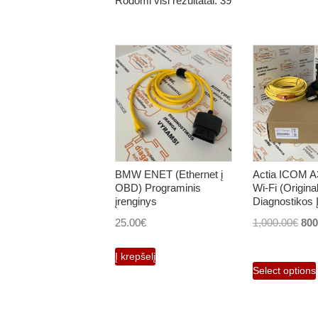
Rodomi visi rezultatai: 39
BMW ENET (Ethernet į
Actia ICOM 
OBD) Programinis
Wi-Fi (Origina
įrenginys
Diagnostikos 
Orig
25.00
€
1,000.00
€
800
pri
Į krepšelį
was
Select options
1,0