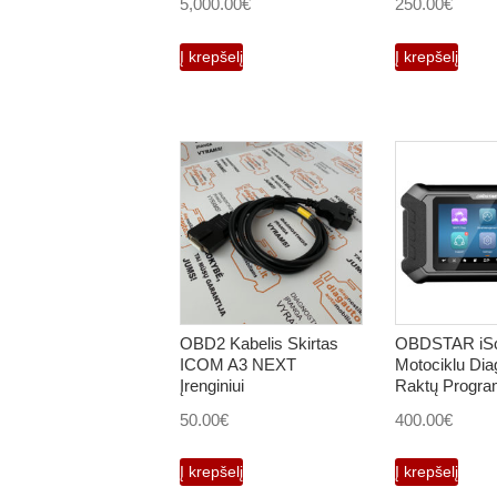
5,000.00
€
250.00
€
Į krepšelį
Į krepšelį
OBD2 Kabelis Skirtas
OBDSTAR iS
ICOM A3 NEXT
Motociklu Dia
Įrenginiui
Raktų Progr
50.00
€
400.00
€
Į krepšelį
Į krepšelį