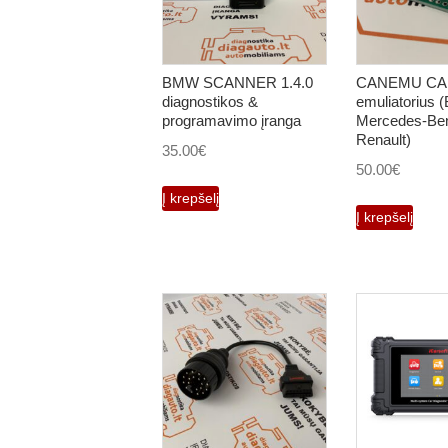
BMW SCANNER 1.4.0
CANEMU CA
diagnostikos &
emuliatorius
programavimo įranga
Mercedes-Be
Renault)
35.00
€
50.00
€
Į krepšelį
Į krepšelį