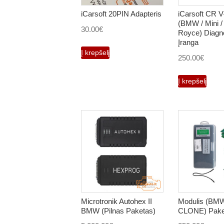
iCarsoft 20PIN Adapteris
iCarsoft CR 
(BMW / Mini / 
30.00
€
Royce) Diagn
Įranga
Į krepšelį
250.00
€
Į krepšelį
Microtronik Autohex II
Modulis (BM
BMW (Pilnas Paketas)
CLONE) Pake