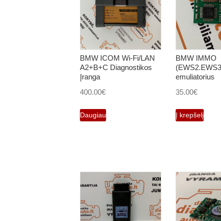
BMW ICOM Wi-Fi/LAN
BMW IMMO
A2+B+C Diagnostikos
(EWS2.EWS3
Įranga
emuliatorius
400.00
€
35.00
€
Daugiau
Į krepšelį