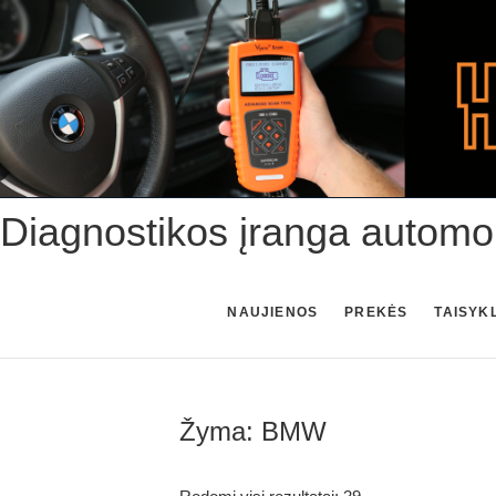
Skip
to
content
Diagnostikos įranga automo
NAUJIENOS
PREKĖS
TAISYK
Žyma:
BMW