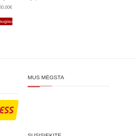
00.00
€
augiau
MUS MĖGSTA
SUSISIEKITE