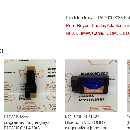
OBD2
Kabelis
Produkto kodas:
PAP0000038
Kat
Skirtas
Rolls-Royce
,
Priedai, Adapteriai i
ICOM
NEXT
,
BMW
,
Cable
,
ICOM
,
OBD
A3
NEXT
i
Įrenginiui
BMW B-Most
KOLSOL ELM327
O
programavimo įrenginys
Bluetooth V1.5 OBD2
(
BMW ICOM A2/A3
diagnostikos įranga su
p