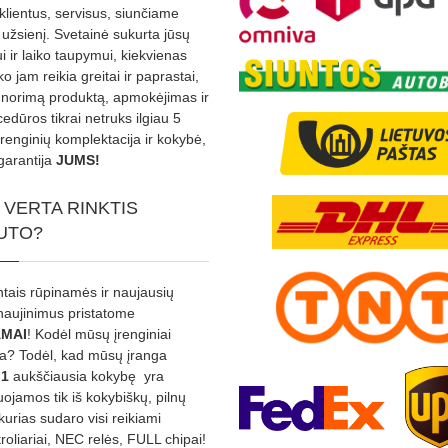
 klientus, servisus, siunčiame
į užsienį. Svetainė sukurta jūsų
 ir laiko taupymui, kiekvienas
ko jam reikia greitai ir paprastai,
s norimą produktą, apmokėjimas ir
edūros tikrai netruks ilgiau 5
Įrenginių komplektacija ir kokybė,
garantija
JUMS!
 VERTA RINKTIS
UTO?
ntais rūpinamės ir naujausių
tnaujinimus pristatome
MAI
! Kodėl mūsų įrenginiai
na? Todėl, kad mūsų įranga
:1
aukščiausia kokybę yra
ojamos tik iš kokybiškų, pilnų
kurias sudaro visi reikiami
roliariai, NEC relės, FULL chipai!