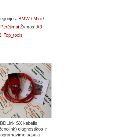
egorijos:
BMW / Mini /
r Perėjimai
Žymos:
A3
2
,
Top_tools
BDLink SX kabelis
Renolink) diagnostikos ir
rogramavimo sąsaja