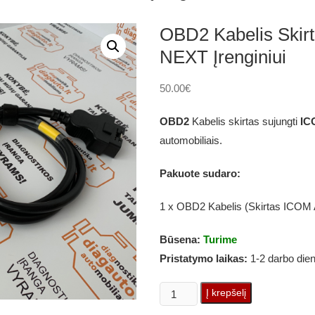
OBD2 Kabelis Skir
NEXT Įrenginiui
50.00
€
OBD2
Kabelis skirtas sujungti
IC
automobiliais.
Pakuote sudaro:
1 x OBD2 Kabelis (Skirtas ICOM 
Būsena:
Turime
Pristatymo laikas:
1-2 darbo die
produkto
Į krepšelį
kiekis: