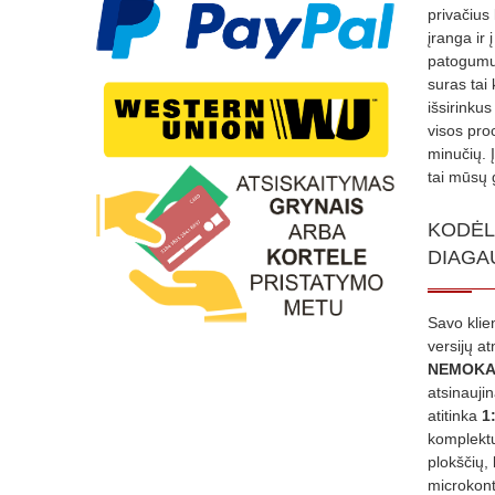
privačius
įranga ir 
patogumui
suras tai 
išsirinku
visos proc
minučių. 
tai mūsų 
KODĖL
DIAGA
Savo klie
versijų a
NEMOKA
atsinauji
atitinka
1
komplektu
plokščių, 
microkont