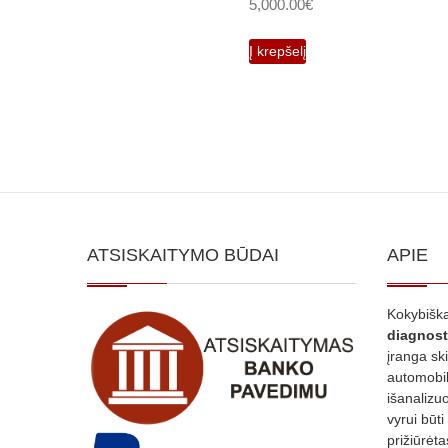
5,000.00
€
Į krepšelį
ATSISKAITYMO BŪDAI
APIE
Kokybiška
diagnost
įranga sk
automobili
išanalizuo
vyrui būti
prižiūrėt