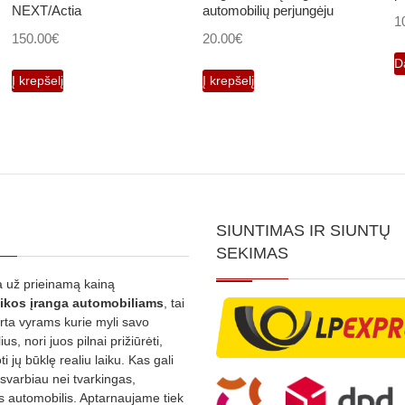
NEXT/Actia
automobilių perjungėju
1
150.00
€
20.00
€
D
Į krepšelį
Į krepšelį
SIUNTIMAS IR SIUNTŲ
SEKIMAS
 už prieinamą kainą
ikos
įranga automobiliams
, tai
irta vyrams kurie myli savo
us, nori juos pilnai prižiūrėti,
ti jų būklę realiu laiku. Kas gali
 svarbiau nei tvarkingas,
as automobilis. Aptarnaujame tiek