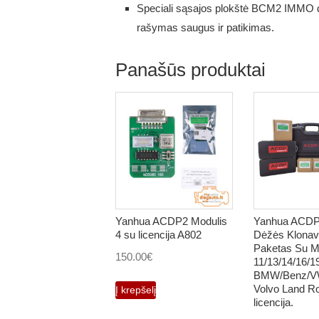
Speciali sąsajos plokštė BCM2 IMMO d
rašymas saugus ir patikimas.
Panašūs produktai
Yanhua ACDP2 Modulis
Yanhua ACDP
4 su licencija A802
Dėžės Klona
Paketas Su Mo
150.00
€
11/13/14/16/1
BMW/Benz/
Volvo Land R
Į krepšelį
licencija.