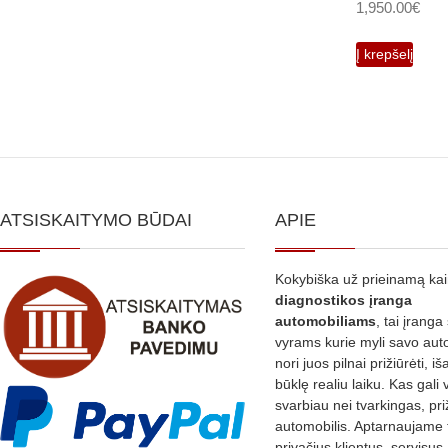
1,950.00
€
Į krepšelį
ATSISKAITYMO BŪDAI
APIE
Kokybiška už prieinamą ka
diagnostikos
įranga
automobiliams
, tai įranga 
vyrams kurie myli savo aut
nori juos pilnai prižiūrėti, iš
būklę realiu laiku. Kas gali 
svarbiau nei tvarkingas, pri
automobilis. Aptarnaujame 
privačius klientus, servisus