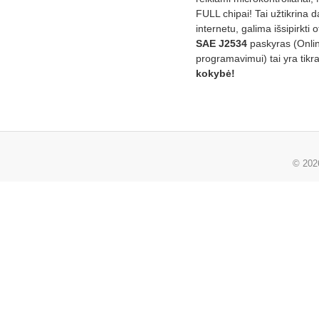
FULL chipai! Tai užtikrina 
internetu, galima išsipirkti o
SAE J2534
paskyras (Onli
programavimui) tai yra tikr
kokybė!
© 20