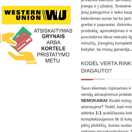
įranga ir į užsienį. Svetain
jūsų patogumui ir laiko tau
kiekvienas suras tai ko jam 
greitai ir paprastai, išsirin
produktą, apmokėjimas ir v
procedūros tikrai netruks il
minučių. Įrenginių komplekta
kokybė, tai mūsų garantija
KODĖL VERTA RINK
DIAGAUTO?
Savo klientais rūpinamės ir
versijų atnaujinimus prista
NEMOKAMAI
! Kodėl mūsų 
atsinaujina? Todėl, kad mū
atitinka
1:1
aukščiausia ko
komplektuojamos tik iš kok
pilnų plokščių, kurias sudar
reikiami microkontroliariai,