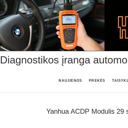
Skip
to
content
Diagnostikos įranga automo
NAUJIENOS
PREKĖS
TAISYK
Yanhua ACDP Modulis 29 s