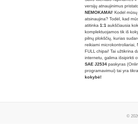
versijų atnaujinimus prista
NEMOKAMAI
! Kodėl mūsų 
atsinaujina? Todėl, kad mū
atitinka
1:1
aukščiausia ko
komplektuojamos tik iš kok
pilnų plokščių, kurias sudar
reikiami microkontroliariai,
FULL chipai! Tai užtikrina 
internetu, galima išsipirkti o
SAE J2534
paskyras (Onli
programavimui) tai yra tikr
kokybė!
© 20