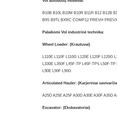
Vol autobusų modeliai:
B10B B10L B10M B10R B11R B12 B12B B
B9S B9TL BXRC COMP12 PREVH PREV
Palaikomi Vol industrinė technika:
Wheel Loader: (Krautuvai)
L110E L110F L110G L120E L120F L120G 
L330E L350F L45F-TP L45F-TPS L50F-TP
L90E L90F L90G
Articulated Hauler: (Karjeriniai savivarčia
A25D A25E A25F A30D A30E A30F A35D A
Excavator: (Ekskavatoriai)