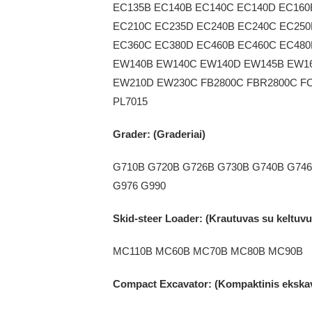
EC135B EC140B EC140C EC140D EC160
EC210C EC235D EC240B EC240C EC250
EC360C EC380D EC460B EC460C EC48
EW140B EW140C EW140D EW145B EW1
EW210D EW230C FB2800C FBR2800C FC
PL7015
Grader: (Graderiai)
G710B G720B G726B G730B G740B G746
G976 G990
Skid-steer Loader: (Krautuvas su keltuvu
MC110B MC60B MC70B MC80B MC90B
Compact Excavator: (Kompaktinis ekskav