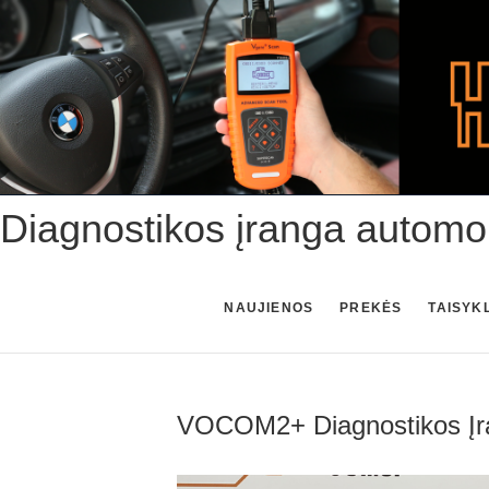
Skip
to
content
Diagnostikos įranga automo
NAUJIENOS
PREKĖS
TAISYK
VOCOM2+ Diagnostikos Įr