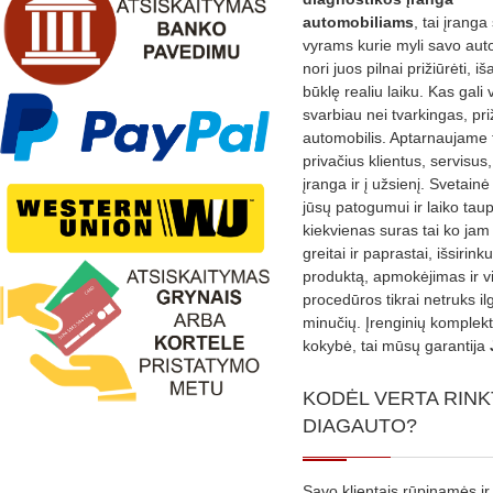
automobiliams
, tai įranga 
vyrams kurie myli savo aut
nori juos pilnai prižiūrėti, iš
būklę realiu laiku. Kas gali 
svarbiau nei tvarkingas, pri
automobilis. Aptarnaujame 
privačius klientus, servisus
įranga ir į užsienį. Svetain
jūsų patogumui ir laiko tau
kiekvienas suras tai ko jam 
greitai ir paprastai, išsirin
produktą, apmokėjimas ir v
procedūros tikrai netruks il
minučių. Įrenginių komplekta
kokybė, tai mūsų garantija
KODĖL VERTA RINK
DIAGAUTO?
Savo klientais rūpinamės ir