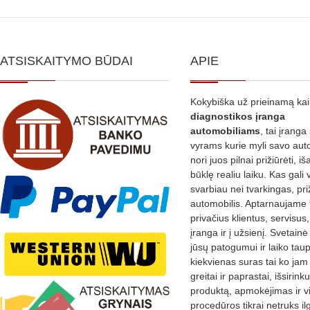
ATSISKAITYMO BŪDAI
APIE
Kokybiška už prieinamą ka
diagnostikos
įranga
automobiliams
, tai įranga 
vyrams kurie myli savo aut
nori juos pilnai prižiūrėti, iš
būklę realiu laiku. Kas gali 
svarbiau nei tvarkingas, pri
automobilis. Aptarnaujame 
privačius klientus, servisus
įranga ir į užsienį. Svetain
jūsų patogumui ir laiko tau
kiekvienas suras tai ko jam 
greitai ir paprastai, išsirin
produktą, apmokėjimas ir v
procedūros tikrai netruks il