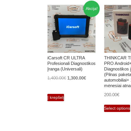
Akcija!
iCarsoft CR ULTRA
THINKCAR Th
Profesionali Diagnostikos
PRO Android
Įranga (Universali)
Diagnostikos 
(Pilnas paketa
Original
Current
1,400.00
€
1,300.00
€
automobiliai+
price
price
mėnesiai atna
was:
is:
200.00
€
Į krepšelį
1,400.00€.
1,300.00€.
Select options