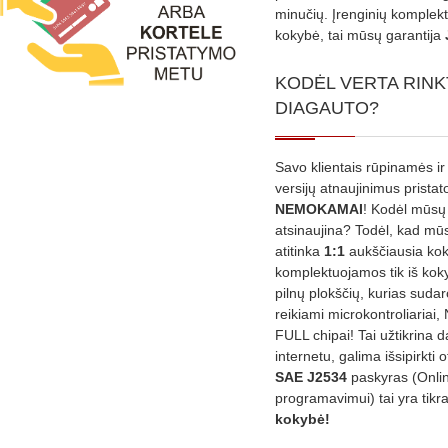
minučių. Įrenginių komplekta
kokybė, tai mūsų garantija
KODĖL VERTA RINK
DIAGAUTO?
Savo klientais rūpinamės ir
versijų atnaujinimus prista
NEMOKAMAI
! Kodėl mūsų 
atsinaujina? Todėl, kad mū
atitinka
1:1
aukščiausia ko
komplektuojamos tik iš kok
pilnų plokščių, kurias sudar
reikiami microkontroliariai,
FULL chipai! Tai užtikrina 
internetu, galima išsipirkti o
SAE J2534
paskyras (Onli
programavimui) tai yra tikr
kokybė!