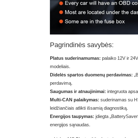
Pagrindinės savybės:
Platus suderinamumas:
palaiko 12V ir 24V
modeliais.
Didelės spartos duomenų perdavimas:
„B
perdavimą.
Saugumas ir atnaujinimai:
integruota apsa
Multi-CAN palaikymas:
suderinamas su H
leidžiančiais atlikti išsamią diagnostiką.
Energijos taupymas:
įdiegta „BatterySaver
energijos sąnaudas.