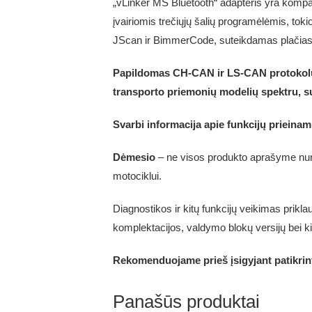
„vLinker MS Bluetooth“ adapteris yra kompak
įvairiomis trečiųjų šalių programėlėmis, 
JScan ir BimmerCode, suteikdamas plačias
Papildomas CH-CAN ir LS-CAN protokolų 
transporto priemonių modelių spektru, su
Svarbi informacija apie funkcijų priein
Dėmesio
– ne visos produkto aprašyme nurod
motociklui.
Diagnostikos ir kitų funkcijų veikimas prik
komplektacijos, valdymo blokų versijų bei ki
Rekomenduojame prieš įsigyjant patikrin
Panašūs produktai