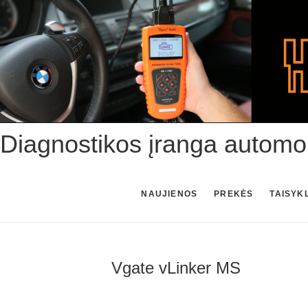
Skip
to
content
Diagnostikos įranga automo
NAUJIENOS
PREKĖS
TAISYK
Vgate vLinker MS