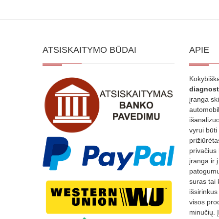
ATSISKAITYMO BŪDAI
APIE
Kokybiška
diagnost
įranga sk
automobili
išanalizuo
vyrui būti
prižiūrėt
privačius
įranga ir 
patogumui
suras tai 
išsirinku
visos proc
minučių. 