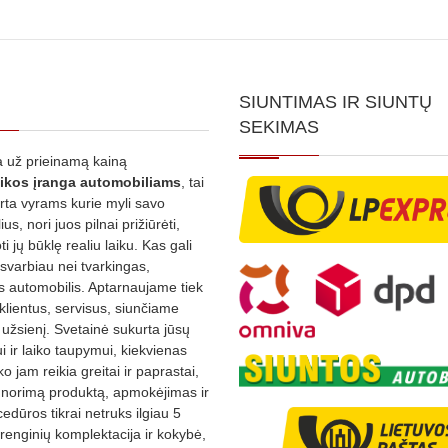
SIUNTIMAS IR SIUNTŲ
SEKIMAS
 už prieinamą kainą
ikos
įranga automobiliams
, tai
irta vyrams kurie myli savo
us, nori juos pilnai prižiūrėti,
ti jų būklę realiu laiku. Kas gali
 svarbiau nei tvarkingas,
as automobilis. Aptarnaujame tiek
 klientus, servisus, siunčiame
į užsienį. Svetainė sukurta jūsų
 ir laiko taupymui, kiekvienas
ko jam reikia greitai ir paprastai,
s norimą produktą, apmokėjimas ir
edūros tikrai netruks ilgiau 5
Įrenginių komplektacija ir kokybė,