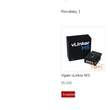
Rezultatų: 1
Vgate vLinker MS
85.00
€
Į krepšelį