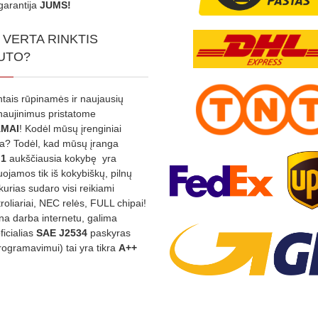
garantija
JUMS!
 VERTA RINKTIS
UTO?
ntais rūpinamės ir naujausių
tnaujinimus pristatome
MAI
! Kodėl mūsų įrenginiai
na? Todėl, kad mūsų įranga
:1
aukščiausia kokybę yra
ojamos tik iš kokybiškų, pilnų
kurias sudaro visi reikiami
roliariai, NEC relės, FULL chipai!
rina darba internetu, galima
oficialias
SAE J2534
paskyras
rogramavimui) tai yra tikra
A++