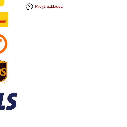
Pildyti užklausą