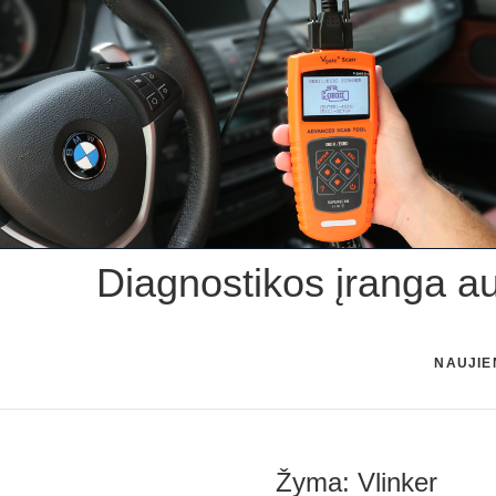
Skip
to
content
Diagnostikos įranga a
NAUJIE
Žyma:
Vlinker