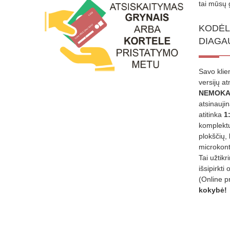
tai mūsų 
KODĖL
DIAGA
Savo klie
versijų a
NEMOKA
atsinauji
atitinka
1
komplektu
plokščių, 
microkont
Tai užtik
išsipirkti 
(Online p
kokybė!