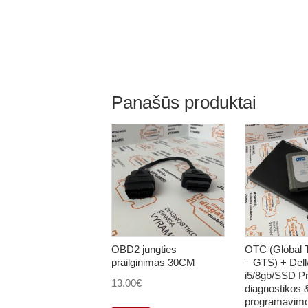
Panašūs produktai
OBD2 jungties
OTC (Global 
prailginimas 30CM
– GTS) + Del
i5/8gb/SSD Pr
13.00
€
diagnostikos 
programavimo