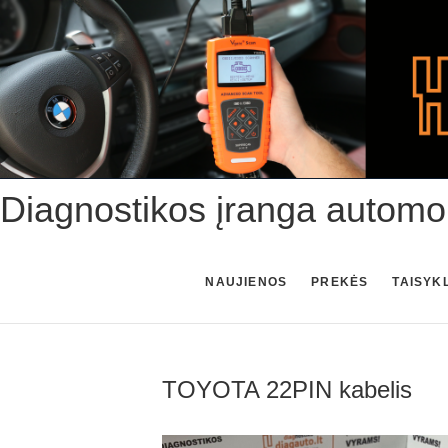
Skip
to
content
Diagnostikos įranga automo
NAUJIENOS
PREKĖS
TAISYK
TOYOTA 22PIN kabelis