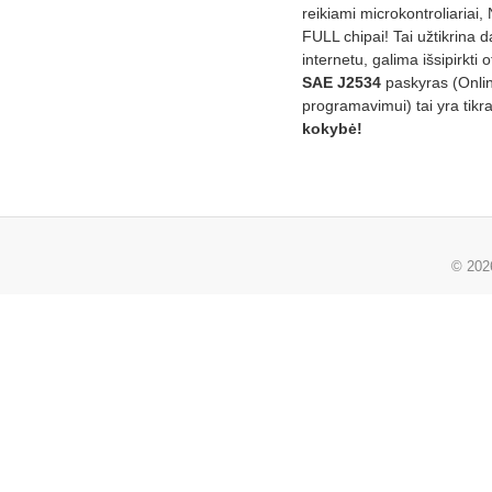
reikiami microkontroliariai,
FULL chipai! Tai užtikrina 
internetu, galima išsipirkti o
SAE J2534
paskyras (Onli
programavimui) tai yra tikr
kokybė!
© 20