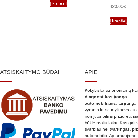
Į krepšelį
420.00
€
Į krepšelį
ATSISKAITYMO BŪDAI
APIE
Kokybiška už prieinamą ka
diagnostikos
įranga
automobiliams
, tai įranga 
vyrams kurie myli savo aut
nori juos pilnai prižiūrėti, iš
būklę realiu laiku. Kas gali 
svarbiau nei tvarkingas, pri
automobilis. Aptarnaujame 