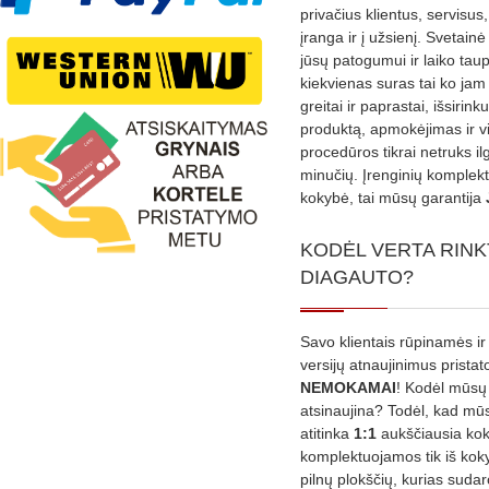
privačius klientus, servisus
įranga ir į užsienį. Svetain
jūsų patogumui ir laiko tau
kiekvienas suras tai ko jam 
greitai ir paprastai, išsirin
produktą, apmokėjimas ir v
procedūros tikrai netruks il
minučių. Įrenginių komplekta
kokybė, tai mūsų garantija
KODĖL VERTA RINK
DIAGAUTO?
Savo klientais rūpinamės ir
versijų atnaujinimus prista
NEMOKAMAI
! Kodėl mūsų 
atsinaujina? Todėl, kad mū
atitinka
1:1
aukščiausia ko
komplektuojamos tik iš kok
pilnų plokščių, kurias sudar