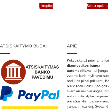
Į krepšelį
Select options
ATSISKAITYMO BŪDAI
APIE
Kokybiška už prieinamą ka
diagnostikos
įranga
automobiliams
, tai įranga 
vyrams kurie myli savo aut
nori juos pilnai prižiūrėti, iš
būklę realiu laiku. Kas gali 
svarbiau nei tvarkingas, pri
automobilis. Aptarnaujame 
privačius klientus, servisus
įranga ir į užsienį. Svetain