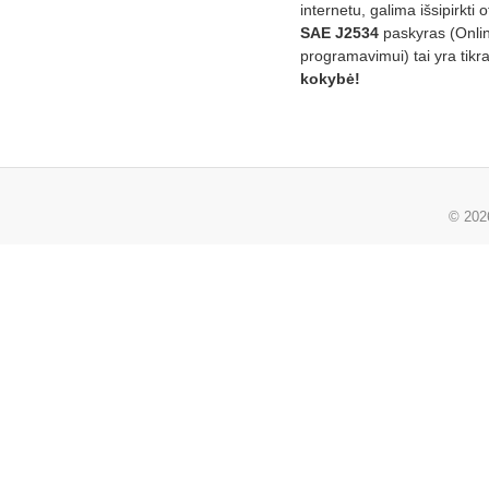
internetu, galima išsipirkti o
SAE J2534
paskyras (Onli
programavimui) tai yra tikr
kokybė!
© 20