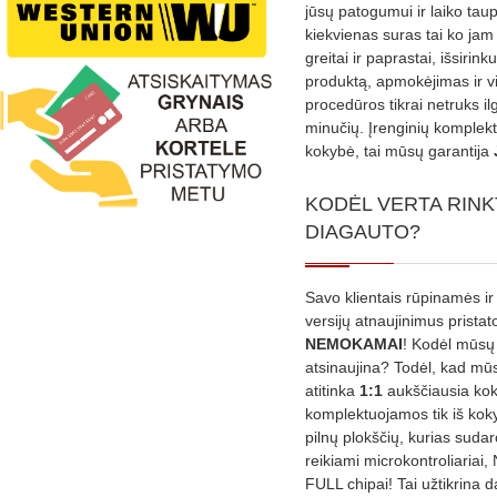
jūsų patogumui ir laiko tau
kiekvienas suras tai ko jam 
greitai ir paprastai, išsirin
produktą, apmokėjimas ir v
procedūros tikrai netruks il
minučių. Įrenginių komplekta
kokybė, tai mūsų garantija
KODĖL VERTA RINK
DIAGAUTO?
Savo klientais rūpinamės ir
versijų atnaujinimus prista
NEMOKAMAI
! Kodėl mūsų 
atsinaujina? Todėl, kad mū
atitinka
1:1
aukščiausia ko
komplektuojamos tik iš kok
pilnų plokščių, kurias sudar
reikiami microkontroliariai,
FULL chipai! Tai užtikrina 