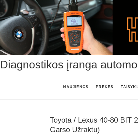
Skip
to
content
Diagnostikos įranga automo
NAUJIENOS
PREKĖS
TAISYK
Toyota / Lexus 40-80 BIT 
Garso Užraktu)