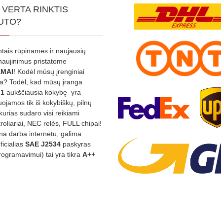
 VERTA RINKTIS
UTO?
ntais rūpinamės ir naujausių
tnaujinimus pristatome
MAI
! Kodėl mūsų įrenginiai
na? Todėl, kad mūsų įranga
:1
aukščiausia kokybę yra
ojamos tik iš kokybiškų, pilnų
kurias sudaro visi reikiami
roliariai, NEC relės, FULL chipai!
rina darba internetu, galima
oficialias
SAE J2534
paskyras
rogramavimui) tai yra tikra
A++