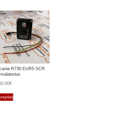
cania R730 EUR5 SCR
muliatorius
50.00
€
krepšelį