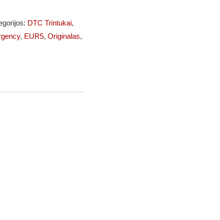
egorijos:
DTC Trintukai
,
gency
,
EUR5
,
Originalas
,