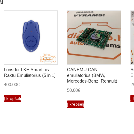
i
Lonsdor LKE Smartinis
CANEMU CAN
S
Raktų Emuliatorius (5 in 1)
emuliatorius (BMW,
E
Mercedes-Benz, Renault)
400.00
€
2
50.00
€
Į krepšelį
Į 
Į krepšelį