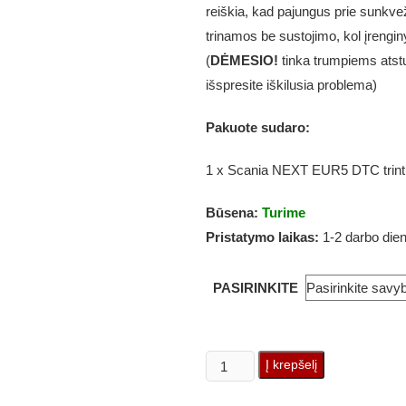
reiškia, kad pajungus prie sunkve
trinamos be sustojimo, kol įrengi
(
DĖMESIO!
tinka trumpiems atst
išspresite iškilusia problema)
Pakuote sudaro:
1 x Scania NEXT EUR5 DTC trin
Būsena:
Turime
Pristatymo laikas:
1-2 darbo die
PASIRINKITE
produkto
Į krepšelį
kiekis: