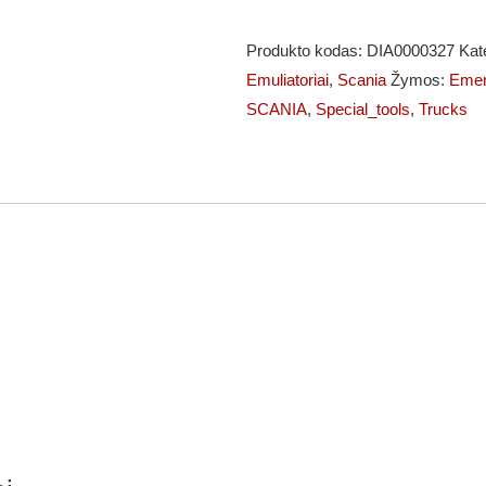
Scania
NEXT
Produkto kodas:
DIA0000327
Kat
EUR5
Emuliatoriai
,
Scania
Žymos:
Emer
DTC
SCANIA
,
Special_tools
,
Trucks
trintukas
Paprastas
arba
“Emergency”