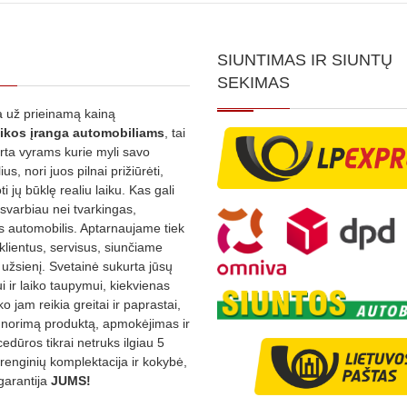
SIUNTIMAS IR SIUNTŲ
SEKIMAS
 už prieinamą kainą
ikos
įranga automobiliams
, tai
irta vyrams kurie myli savo
us, nori juos pilnai prižiūrėti,
ti jų būklę realiu laiku. Kas gali
 svarbiau nei tvarkingas,
as automobilis. Aptarnaujame tiek
 klientus, servisus, siunčiame
į užsienį. Svetainė sukurta jūsų
 ir laiko taupymui, kiekvienas
ko jam reikia greitai ir paprastai,
s norimą produktą, apmokėjimas ir
edūros tikrai netruks ilgiau 5
Įrenginių komplektacija ir kokybė,
garantija
JUMS!