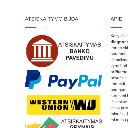
ATSISKAITYMO BŪDAI
APIE
Kokybiška
diagnost
įranga sk
automobili
išanalizuo
vyrui būti
prižiūrėt
privačius
įranga ir 
patogumui
suras tai 
išsirinku
visos proc
minučių. 
tai mūsų 