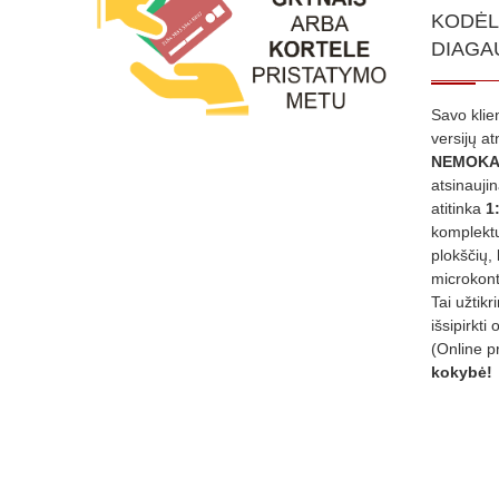
KODĖL
DIAGA
Savo klie
versijų a
NEMOKA
atsinauji
atitinka
1
komplektu
plokščių, 
microkont
Tai užtik
išsipirkti 
(Online p
kokybė!