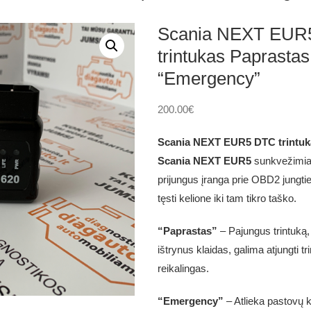
Scania NEXT EUR
trintukas Paprastas
“Emergency”
200.00
€
Scania NEXT EUR5 DTC trintuk
Scania NEXT EUR5
sunkvežimiam
prijungus įranga prie OBD2 jungties 
tęsti kelione iki tam tikro taško.
“Paprastas”
– Pajungus trintuką, 
ištrynus klaidas, galima atjungti tr
reikalingas.
“Emergency”
– Atlieka pastovų kl