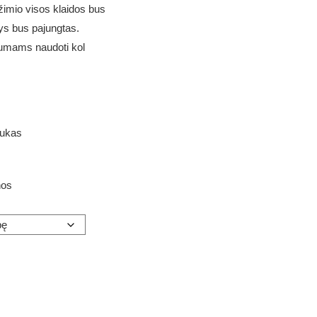
žimio visos klaidos bus
nys bus pajungtas.
umams naudoti kol
tukas
nos