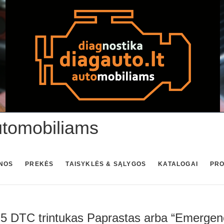
utomobiliams
NOS
PREKĖS
TAISYKLĖS & SĄLYGOS
KATALOGAI
PR
 DTC trintukas Paprastas arba “Emergen