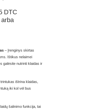
5 DTC
 arba
as
– Įrenginys skirtas
s. Ištikus nelaimei
galėsite nutrinti klaidas ir
trintukas ištrina klaidas,
intuką iki kol vėl bus
aidų šalinimo funkcija, tai