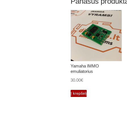
Panašūs produkta
Yamaha IMMO
emuliatorius
30.00
€
Į krepšelį