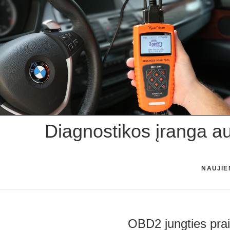
Skip
to
content
Diagnostikos įranga a
NAUJIE
OBD2 jungties prai