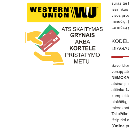
suras tai 
išsirinku
visos proc
minučių. 
tai mūsų 
KODĖL
DIAGA
Savo klie
versijų a
NEMOKA
atsinauji
atitinka
1
komplektu
plokščių, 
microkont
Tai užtik
išsipirkti 
(Online p