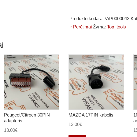
OBD2
jungties
Produkto kodas:
PAP0000042
Kat
prailginimas
ir Perėjimai
Žyma:
Top_tools
10
metrų
i
Peugeot/Citroen 30PIN
MAZDA 17PIN kabelis
1
adapteris
a
13.00
€
13.00
€
1