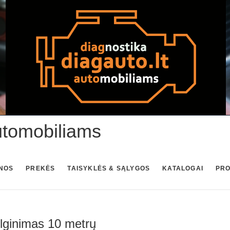
utomobiliams
NOS
PREKĖS
TAISYKLĖS & SĄLYGOS
KATALOGAI
PR
lginimas 10 metrų