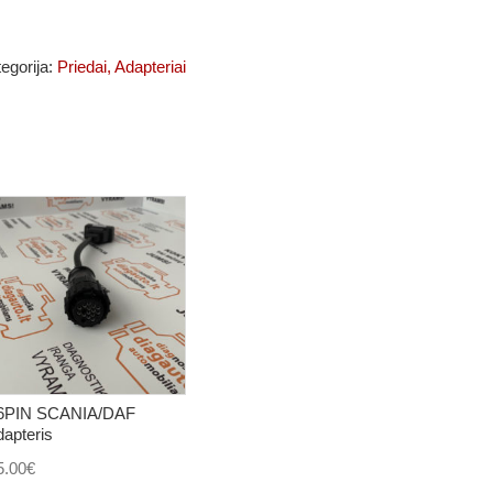
egorija:
Priedai, Adapteriai
6PIN SCANIA/DAF
dapteris
5.00
€