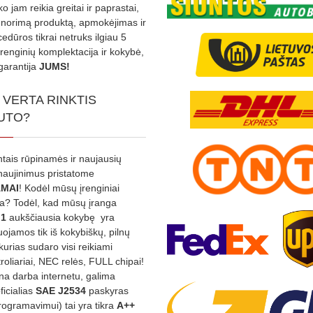
ko jam reikia greitai ir paprastai,
s norimą produktą, apmokėjimas ir
edūros tikrai netruks ilgiau 5
Įrenginių komplektacija ir kokybė,
garantija
JUMS!
 VERTA RINKTIS
UTO?
ntais rūpinamės ir naujausių
tnaujinimus pristatome
MAI
! Kodėl mūsų įrenginiai
na? Todėl, kad mūsų įranga
:1
aukščiausia kokybę yra
ojamos tik iš kokybiškų, pilnų
kurias sudaro visi reikiami
roliariai, NEC relės, FULL chipai!
rina darba internetu, galima
oficialias
SAE J2534
paskyras
rogramavimui) tai yra tikra
A++