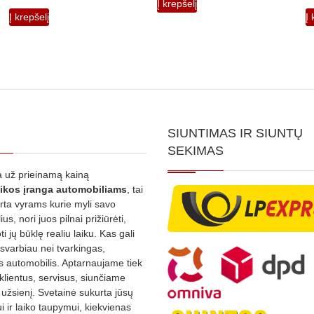
Į krepšelį
Į krepšelį
Į 
SIUNTIMAS IR SIUNTŲ
SEKIMAS
 už prieinamą kainą
ikos
įranga automobiliams
, tai
irta vyrams kurie myli savo
us, nori juos pilnai prižiūrėti,
ti jų būklę realiu laiku. Kas gali
 svarbiau nei tvarkingas,
as automobilis. Aptarnaujame tiek
 klientus, servisus, siunčiame
į užsienį. Svetainė sukurta jūsų
 ir laiko taupymui, kiekvienas