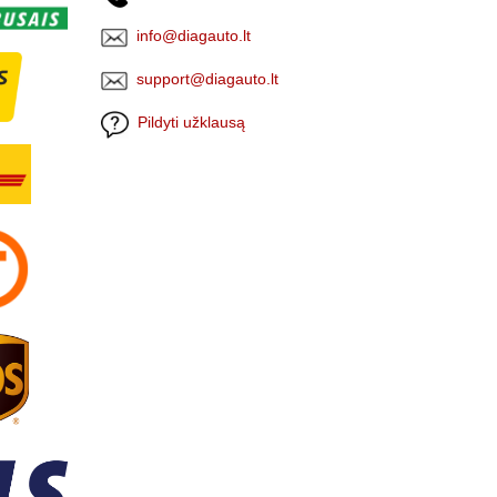
info@diagauto.lt
support@diagauto.lt
Pildyti užklausą