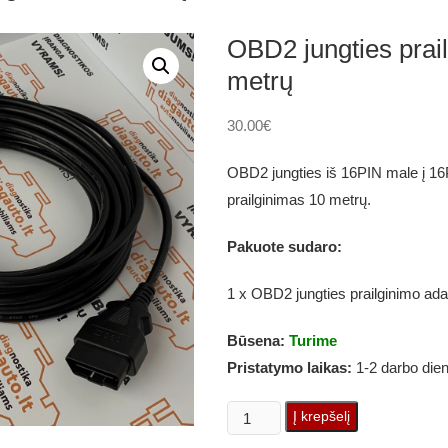
OBD2 jungties prai
metrų
30.00
€
OBD2 jungties iš 16PIN male į 16
prailginimas 10 metrų.
Pakuote sudaro:
1 x OBD2 jungties prailginimo ada
Būsena:
Turime
Pristatymo laikas:
1-2 darbo die
produkto
Į krepšelį
kiekis: