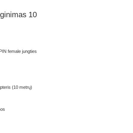
lginimas 10
PIN female jungties
pteris (10 metrų)
nos