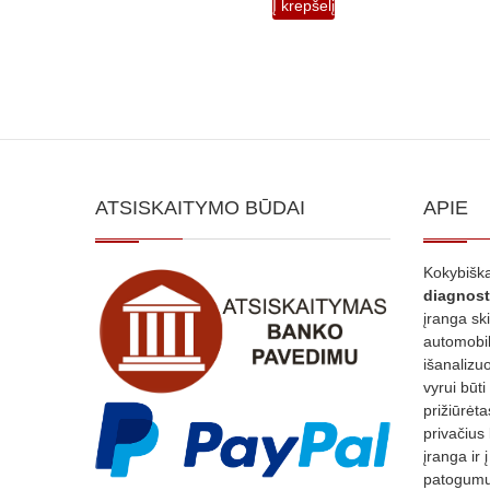
Į krepšelį
ATSISKAITYMO BŪDAI
APIE
Kokybiška
diagnost
įranga sk
automobili
išanalizuo
vyrui būti
prižiūrėt
privačius
įranga ir 
patogumui