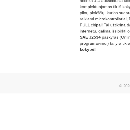
atitinka
1:1
aukščiausia ko
komplektuojamos tik iš kok
pilnų plokščių, kurias sudar
reikiami microkontroliariai,
FULL chipai! Tai užtikrina 
internetu, galima išsipirkti o
SAE J2534
paskyras (Onli
programavimui) tai yra tikr
kokybė!
© 20