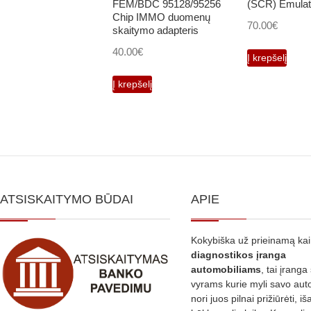
FEM/BDC 95128/95256
(SCR) Emulat
Chip IMMO duomenų
70.00
€
skaitymo adapteris
40.00
€
Į krepšelį
Į krepšelį
ATSISKAITYMO BŪDAI
APIE
Kokybiška už prieinamą ka
diagnostikos
įranga
automobiliams
, tai įranga 
vyrams kurie myli savo aut
nori juos pilnai prižiūrėti, iš