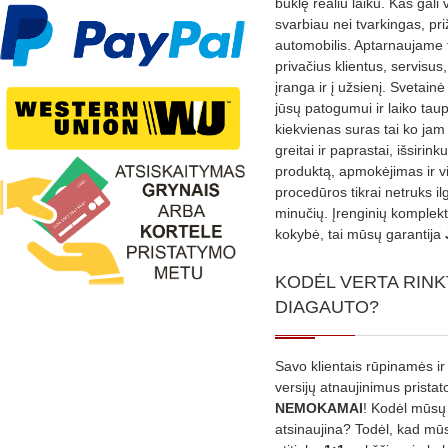
būklę realiu laiku. Kas gali 
svarbiau nei tvarkingas, pri
automobilis. Aptarnaujame 
privačius klientus, servisus
įranga ir į užsienį. Svetain
jūsų patogumui ir laiko tau
kiekvienas suras tai ko jam 
greitai ir paprastai, išsirin
produktą, apmokėjimas ir v
procedūros tikrai netruks il
minučių. Įrenginių komplekta
kokybė, tai mūsų garantija
KODĖL VERTA RINK
DIAGAUTO?
Savo klientais rūpinamės ir
versijų atnaujinimus prista
NEMOKAMAI
! Kodėl mūsų 
atsinaujina? Todėl, kad mū