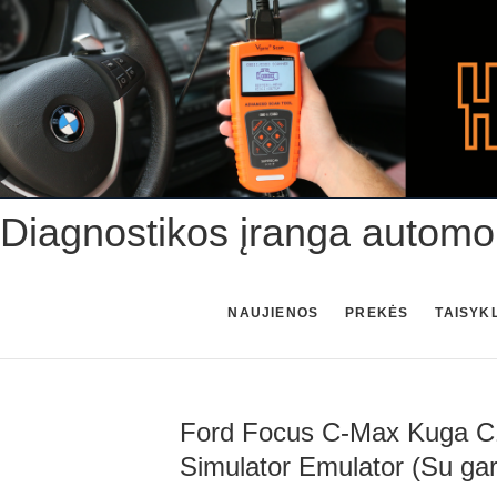
Skip
to
content
Diagnostikos įranga automo
NAUJIENOS
PREKĖS
TAISYK
Ford Focus C-Max Kuga C1
Simulator Emulator (Su gar