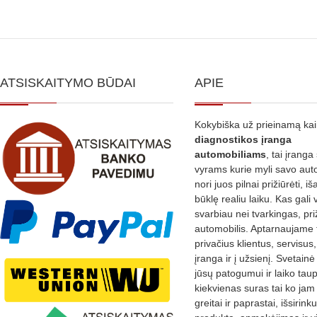
ATSISKAITYMO BŪDAI
APIE
Kokybiška už prieinamą ka
diagnostikos
įranga
automobiliams
, tai įranga 
vyrams kurie myli savo aut
nori juos pilnai prižiūrėti, iš
būklę realiu laiku. Kas gali 
svarbiau nei tvarkingas, pri
automobilis. Aptarnaujame 
privačius klientus, servisus
įranga ir į užsienį. Svetain
jūsų patogumui ir laiko tau
kiekvienas suras tai ko jam 
greitai ir paprastai, išsirin