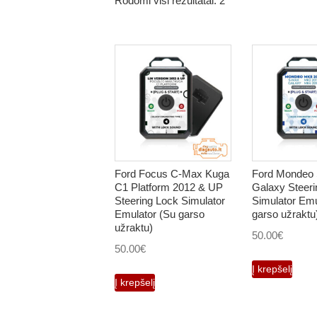
Rodomi visi rezultatai: 2
Ford Focus C-Max Kuga
Ford Mondeo
C1 Platform 2012 & UP
Galaxy Steeri
Steering Lock Simulator
Simulator Emu
Emulator (Su garso
garso užraktu
užraktu)
50.00
€
50.00
€
Į krepšelį
Į krepšelį