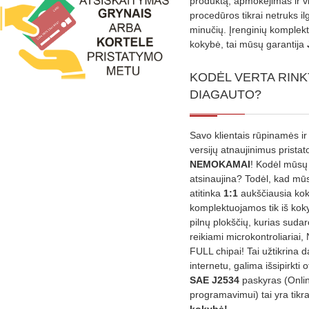
produktą, apmokėjimas ir v
procedūros tikrai netruks il
minučių. Įrenginių komplekta
kokybė, tai mūsų garantija
KODĖL VERTA RINK
DIAGAUTO?
Savo klientais rūpinamės ir
versijų atnaujinimus prista
NEMOKAMAI
! Kodėl mūsų 
atsinaujina? Todėl, kad mū
atitinka
1:1
aukščiausia ko
komplektuojamos tik iš kok
pilnų plokščių, kurias sudar
reikiami microkontroliariai,
FULL chipai! Tai užtikrina 
internetu, galima išsipirkti o
SAE J2534
paskyras (Onli
programavimui) tai yra tikr
kokybė!