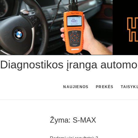
Skip
to
content
Diagnostikos įranga automo
NAUJIENOS
PREKĖS
TAISYK
Žyma:
S-MAX