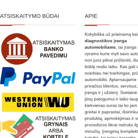
ATSISKAITYMO BŪDAI
APIE
Kokybiška už prieinamą ka
diagnostikos
įranga
automobiliams
, tai įranga 
vyrams kurie myli savo aut
nori juos pilnai prižiūrėti, iš
būklę realiu laiku. Kas gali 
svarbiau nei tvarkingas, pri
automobilis. Aptarnaujame 
privačius klientus, servisus
įranga ir į užsienį. Svetain
jūsų patogumui ir laiko tau
kiekvienas suras tai ko jam 
greitai ir paprastai, išsirin
produktą, apmokėjimas ir v
procedūros tikrai netruks il
minučių. Įrenginių komplekta
kokybė, tai mūsų garantija