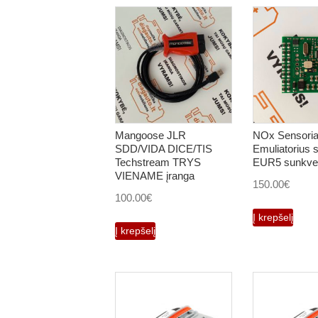
Mangoose JLR
NOx Sensori
SDD/VIDA DICE/TIS
Emuliatorius 
Techstream TRYS
EUR5 sunkve
VIENAME įranga
150.00
€
100.00
€
Į krepšelį
Į krepšelį