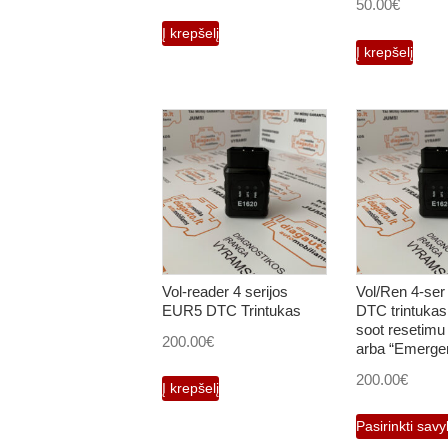
50.00
€
Į krepšelį
Į krepšelį
Vol-reader 4 serijos
Vol/Ren 4-se
EUR5 DTC Trintukas
DTC trintukas
soot resetimu
200.00
€
arba “Emerge
200.00
€
Į krepšelį
Pasirinkti sav