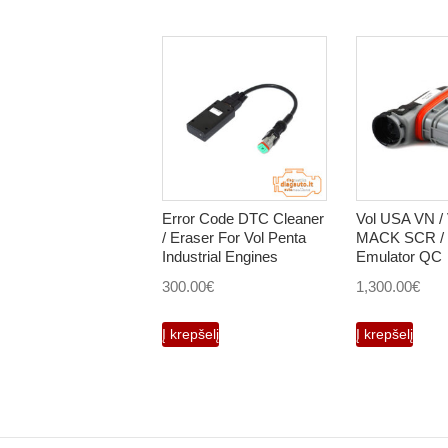
Error Code DTC Cleaner
Vol USA VN / 
/ Eraser For Vol Penta
MACK SCR / 
Industrial Engines
Emulator QC
300.00
€
1,300.00
€
Į krepšelį
Į krepšelį