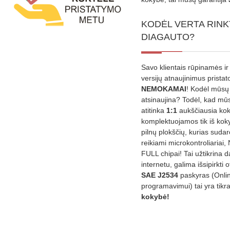
KODĖL VERTA RINK
DIAGAUTO?
Savo klientais rūpinamės ir
versijų atnaujinimus prista
NEMOKAMAI
! Kodėl mūsų 
atsinaujina? Todėl, kad mū
atitinka
1:1
aukščiausia ko
komplektuojamos tik iš kok
pilnų plokščių, kurias sudar
reikiami microkontroliariai,
FULL chipai! Tai užtikrina 
internetu, galima išsipirkti o
SAE J2534
paskyras (Onli
programavimui) tai yra tikr
kokybė!