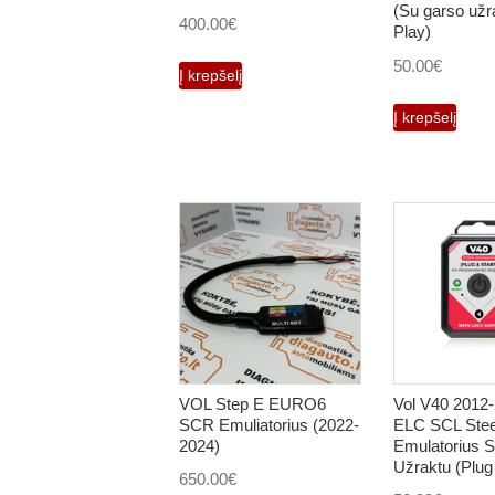
(Su garso užr
400.00
€
Play)
50.00
€
Į krepšelį
Į krepšelį
VOL Step E EURO6
Vol V40 2012
SCR Emuliatorius (2022-
ELC SCL Stee
2024)
Emulatorius 
Užraktu (Plug 
650.00
€