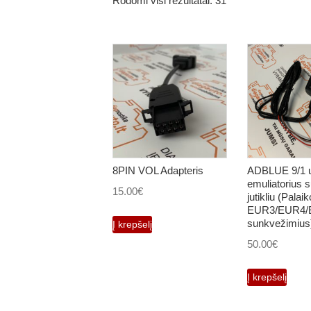
Rodomi visi rezultatai: 31
8PIN VOL Adapteris
ADBLUE 9/1 u
emuliatorius
15.00
€
jutikliu (Palaik
EUR3/EUR4/
sunkvežimius
Į krepšelį
50.00
€
Į krepšelį