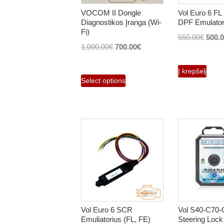
VOCOM II Dongle
Vol Euro 6 FL
Diagnostikos Įranga (Wi-
DPF Emulato
Fi)
Origi
550.00
€
500.
Original
Current
1,000.00
€
700.00
€
price
price
price
was:
Į krepšelį
was:
is:
550.0
Select options
1,000.00€.
700.00€.
Vol Euro 6 SCR
Vol S40-C70-
Emuliatorius (FL, FE)
Steering Lock