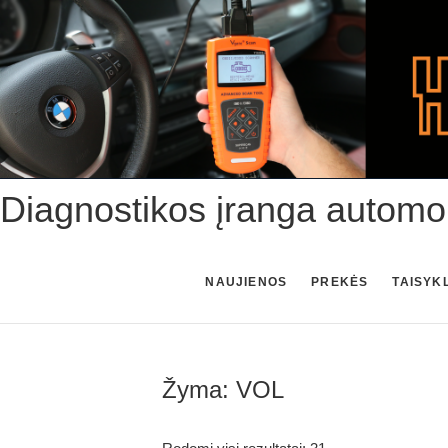
Skip
to
content
Diagnostikos įranga automo
NAUJIENOS
PREKĖS
TAISYK
Žyma:
VOL