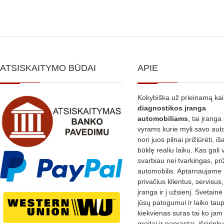
ATSISKAITYMO BŪDAI
APIE
Kokybiška už prieinamą ka
diagnostikos
įranga
automobiliams
, tai įranga 
vyrams kurie myli savo aut
nori juos pilnai prižiūrėti, iš
būklę realiu laiku. Kas gali 
svarbiau nei tvarkingas, pri
automobilis. Aptarnaujame 
privačius klientus, servisus
įranga ir į užsienį. Svetain
jūsų patogumui ir laiko tau
kiekvienas suras tai ko jam 
greitai ir paprastai, išsirin