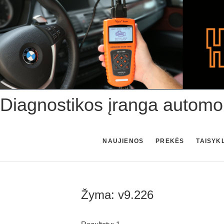
Skip
to
content
Diagnostikos įranga automo
NAUJIENOS
PREKĖS
TAISYK
Žyma:
v9.226