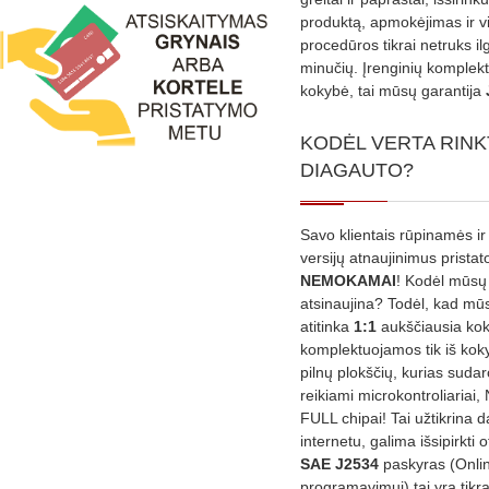
produktą, apmokėjimas ir v
procedūros tikrai netruks il
minučių. Įrenginių komplekta
kokybė, tai mūsų garantija
KODĖL VERTA RINK
DIAGAUTO?
Savo klientais rūpinamės ir
versijų atnaujinimus prista
NEMOKAMAI
! Kodėl mūsų 
atsinaujina? Todėl, kad mū
atitinka
1:1
aukščiausia ko
komplektuojamos tik iš kok
pilnų plokščių, kurias sudar
reikiami microkontroliariai,
FULL chipai! Tai užtikrina 
internetu, galima išsipirkti o
SAE J2534
paskyras (Onli
programavimui) tai yra tikr