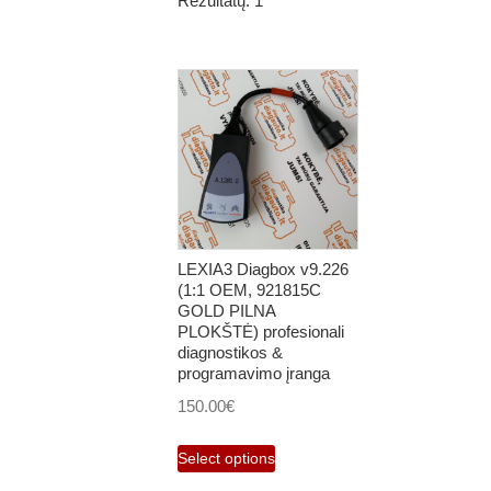
Rezultatų: 1
LEXIA3 Diagbox v9.226
(1:1 OEM, 921815C
GOLD PILNA
PLOKŠTĖ) profesionali
diagnostikos &
programavimo įranga
150.00
€
Select options