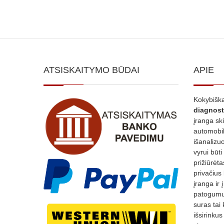
ATSISKAITYMO BŪDAI
APIE
Kokybiška
diagnost
įranga sk
automobili
išanalizuo
vyrui būti
prižiūrėt
privačius
įranga ir 
patogumui
suras tai 
išsirinku