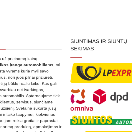
SIUNTIMAS IR SIUNTŲ
SEKIMAS
 už prieinamą kainą
ikos
įranga automobiliams
, tai
irta vyrams kurie myli savo
us, nori juos pilnai prižiūrėti,
ti jų būklę realiu laiku. Kas gali
 svarbiau nei tvarkingas,
as automobilis. Aptarnaujame tiek
 klientus, servisus, siunčiame
į užsienį. Svetainė sukurta jūsų
 ir laiko taupymui, kiekvienas
ko jam reikia greitai ir paprastai,
s norimą produktą, apmokėjimas ir