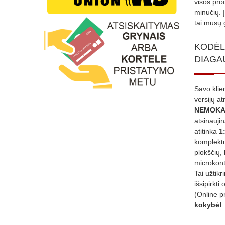
visos proc
minučių. 
tai mūsų 
KODĖL
DIAGA
Savo klie
versijų a
NEMOKA
atsinauji
atitinka
1
komplektu
plokščių, 
microkont
Tai užtik
išsipirkti 
(Online p
kokybė!