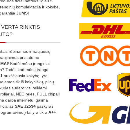
edūros tikrai netruks ilgiau 5
Įrenginių komplektacija ir kokybė,
garantija
JUMS!
 VERTA RINKTIS
UTO?
ntais rūpinamės ir naujausių
tnaujinimus pristatome
MAI
! Kodėl mūsų įrenginiai
na? Todėl, kad mūsų įranga
:1
aukščiausia kokybę yra
ojamos tik iš kokybiškų, pilnų
kurias sudaro visi reikiami
roliariai, NEC relės, FULL chipai!
rina darba internetu, galima
oficialias
SAE J2534
paskyras
rogramavimui) tai yra tikra
A++