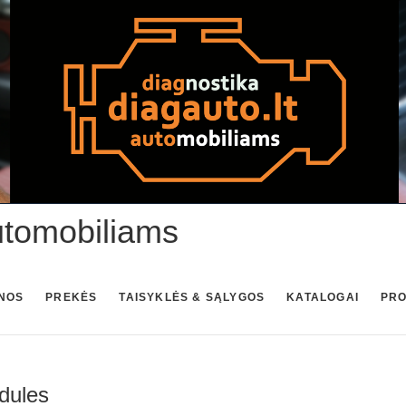
utomobiliams
NOS
PREKĖS
TAISYKLĖS & SĄLYGOS
KATALOGAI
PR
dules