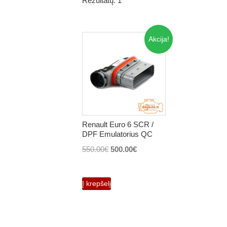
Rezultatų: 1
Akcija!
Renault Euro 6 SCR /
DPF Emulatorius QC
Original
Current
550.00
€
500.00
€
price
price
was:
is:
Į krepšelį
550.00€.
500.00€.