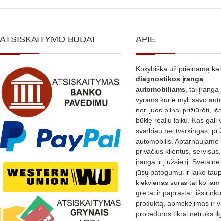
ATSISKAITYMO BŪDAI
APIE
Kokybiška už prieinamą ka
diagnostikos
įranga
automobiliams
, tai įranga 
vyrams kurie myli savo aut
nori juos pilnai prižiūrėti, iš
būklę realiu laiku. Kas gali 
svarbiau nei tvarkingas, pri
automobilis. Aptarnaujame 
privačius klientus, servisus
įranga ir į užsienį. Svetain
jūsų patogumui ir laiko tau
kiekvienas suras tai ko jam 
greitai ir paprastai, išsirin
produktą, apmokėjimas ir v
procedūros tikrai netruks il