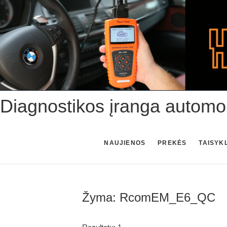
Skip
to
content
Diagnostikos įranga automo
NAUJIENOS
PREKĖS
TAISYK
Žyma:
RcomEM_E6_QC