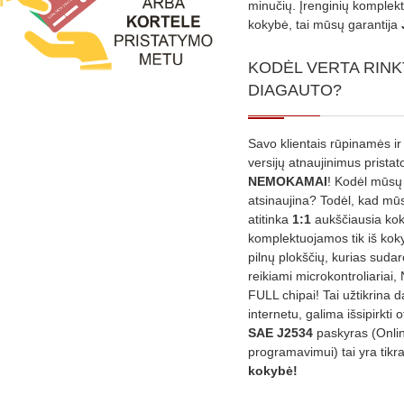
minučių. Įrenginių komplekta
kokybė, tai mūsų garantija
KODĖL VERTA RINK
DIAGAUTO?
Savo klientais rūpinamės ir
versijų atnaujinimus prista
NEMOKAMAI
! Kodėl mūsų 
atsinaujina? Todėl, kad mū
atitinka
1:1
aukščiausia ko
komplektuojamos tik iš kok
pilnų plokščių, kurias sudar
reikiami microkontroliariai,
FULL chipai! Tai užtikrina 
internetu, galima išsipirkti o
SAE J2534
paskyras (Onli
programavimui) tai yra tikr
kokybė!