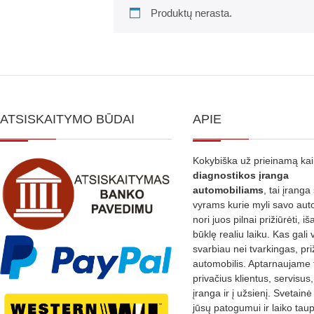
Produktų nerasta.
ATSISKAITYMO BŪDAI
APIE
Kokybiška už prieinamą ka
diagnostikos
įranga
automobiliams
, tai įranga 
vyrams kurie myli savo aut
nori juos pilnai prižiūrėti, iš
būklę realiu laiku. Kas gali 
svarbiau nei tvarkingas, pri
automobilis. Aptarnaujame 
privačius klientus, servisus
įranga ir į užsienį. Svetain
jūsų patogumui ir laiko tau