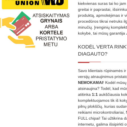
kiekvienas suras tai ko jam 
greitai ir paprastai, išsirin
produktą, apmokėjimas ir v
procedūros tikrai netruks il
minučių. Įrenginių komplekta
kokybė, tai mūsų garantija
KODĖL VERTA RINK
DIAGAUTO?
Savo klientais rūpinamės ir
versijų atnaujinimus prista
NEMOKAMAI
! Kodėl mūsų 
atsinaujina? Todėl, kad mū
atitinka
1:1
aukščiausia ko
komplektuojamos tik iš kok
pilnų plokščių, kurias sudar
reikiami microkontroliariai,
FULL chipai! Tai užtikrina 
internetu, galima išsipirkti o