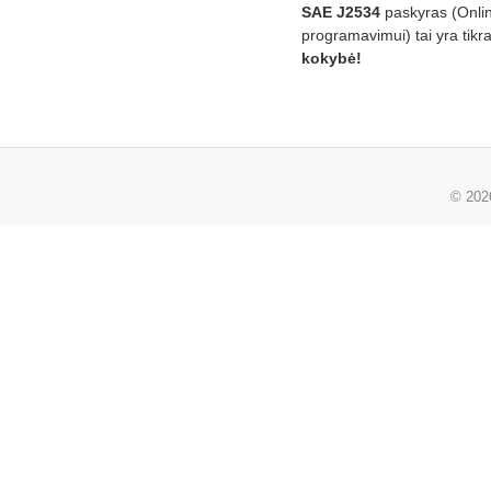
SAE J2534
paskyras (Onli
programavimui) tai yra tikr
kokybė!
© 20