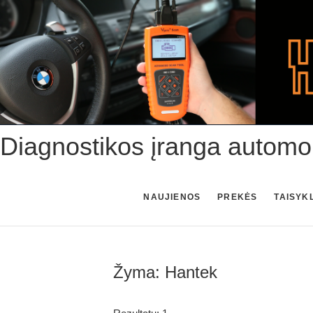
Skip
to
content
Diagnostikos įranga automo
NAUJIENOS
PREKĖS
TAISYK
Žyma:
Hantek