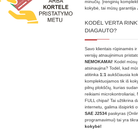
minučių. Įrenginių komplekta
kokybė, tai mūsų garantija
KODĖL VERTA RINK
DIAGAUTO?
Savo klientais rūpinamės ir
versijų atnaujinimus prista
NEMOKAMAI
! Kodėl mūsų 
atsinaujina? Todėl, kad mū
atitinka
1:1
aukščiausia ko
komplektuojamos tik iš kok
pilnų plokščių, kurias sudar
reikiami microkontroliariai,
FULL chipai! Tai užtikrina 
internetu, galima išsipirkti o
SAE J2534
paskyras (Onli
programavimui) tai yra tikr
kokybė!