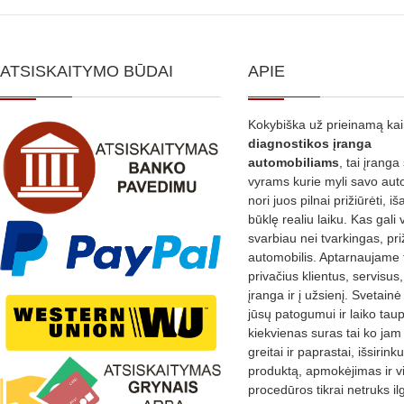
ATSISKAITYMO BŪDAI
APIE
Kokybiška už prieinamą ka
diagnostikos
įranga
automobiliams
, tai įranga 
vyrams kurie myli savo aut
nori juos pilnai prižiūrėti, iš
būklę realiu laiku. Kas gali 
svarbiau nei tvarkingas, pri
automobilis. Aptarnaujame 
privačius klientus, servisus
įranga ir į užsienį. Svetain
jūsų patogumui ir laiko tau
kiekvienas suras tai ko jam 
greitai ir paprastai, išsirin
produktą, apmokėjimas ir v
procedūros tikrai netruks il