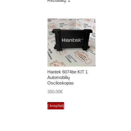
Rezultatų: 1
Hantek 6074be KIT 1
Automobilių
Osciloskopas
350.00
€
Į krepšelį