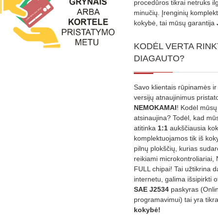
procedūros tikrai netruks il
minučių. Įrenginių komplekta
kokybė, tai mūsų garantija
KODĖL VERTA RINK
DIAGAUTO?
Savo klientais rūpinamės ir
versijų atnaujinimus prista
NEMOKAMAI
! Kodėl mūsų 
atsinaujina? Todėl, kad mū
atitinka
1:1
aukščiausia ko
komplektuojamos tik iš kok
pilnų plokščių, kurias sudar
reikiami microkontroliariai,
FULL chipai! Tai užtikrina 
internetu, galima išsipirkti o
SAE J2534
paskyras (Onli
programavimui) tai yra tikr
kokybė!