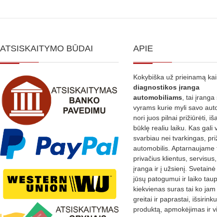
ATSISKAITYMO BŪDAI
APIE
Kokybiška už prieinamą ka
diagnostikos
įranga
automobiliams
, tai įranga 
vyrams kurie myli savo aut
nori juos pilnai prižiūrėti, iš
būklę realiu laiku. Kas gali 
svarbiau nei tvarkingas, pri
automobilis. Aptarnaujame 
privačius klientus, servisus
įranga ir į užsienį. Svetain
jūsų patogumui ir laiko tau
kiekvienas suras tai ko jam 
greitai ir paprastai, išsirin
produktą, apmokėjimas ir v