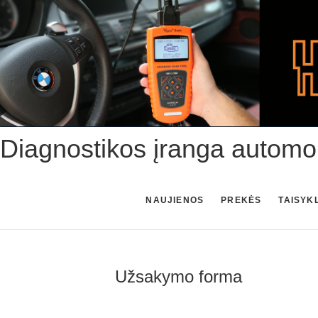
Skip
to
content
Diagnostikos įranga automo
NAUJIENOS
PREKĖS
TAISYK
Užsakymo forma